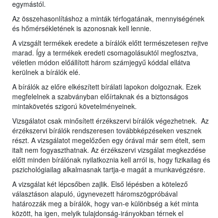
egymástól.
Az összehasonlításhoz a minták térfogatának, mennyiségének
és hőmérsékletének is azonosnak kell lennie.
A vizsgált termékek eredete a bírálók előtt természetesen rejtve
marad. Így a termékek eredeti csomagolásuktól megfosztva,
véletlen módon előállított három számjegyű kóddal ellátva
kerülnek a bírálók elé.
A bírálók az előre elkészített bírálati lapokon dolgoznak. Ezek
megfelelnek a szabványban előírtaknak és a biztonságos
mintakövetés szigorú követelményeinek.
Vizsgálatot csak minősített érzékszervi bírálók végezhetnek. Az
érzékszervi bírálók rendszeresen továbbképzéseken vesznek
részt. A vizsgálatot megelőzően egy órával már sem ételt, sem
italt nem fogyaszthatnak. Az érzékszervi vizsgálat megkezdése
előtt minden bírálónak nyilatkoznia kell arról is, hogy fizikailag és
pszichológiailag alkalmasnak tartja-e magát a munkavégzésre.
A vizsgálat két lépcsőben zajlik. Első lépésben a kötelező
választáson alapuló, úgynevezett háromszögpróbával
határozzák meg a bírálók, hogy van-e különbség a két minta
között, ha igen, melyik tulajdonság-irányokban térnek el