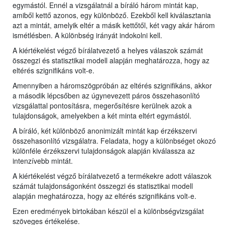
egymástól. Ennél a vizsgálatnál a bíráló három mintát kap,
amiből kettő azonos, egy különböző. Ezekből kell kiválasztania
azt a mintát, amelyik eltér a másik kettőtől, két vagy akár három
ismétlésben. A különbség irányát indokolni kell.
A kiértékelést végző bírálatvezető a helyes válaszok számát
összegzi és statisztikai modell alapján meghatározza, hogy az
eltérés szignifikáns volt-e.
Amennyiben a háromszögpróbán az eltérés szignifikáns, akkor
a második lépcsőben az úgynevezett páros összehasonlító
vizsgálattal pontosításra, megerősítésre kerülnek azok a
tulajdonságok, amelyekben a két minta eltért egymástól.
A bíráló, két különböző anonimizált mintát kap érzékszervi
összehasonlító vizsgálatra. Feladata, hogy a különbséget okozó
különféle érzékszervi tulajdonságok alapján kiválassza az
intenzívebb mintát.
A kiértékelést végző bírálatvezető a termékekre adott válaszok
számát tulajdonságonként összegzi és statisztikai modell
alapján meghatározza, hogy az eltérés szignifikáns volt-e.
Ezen eredmények birtokában készül el a különbségvizsgálat
szöveges értékelése.