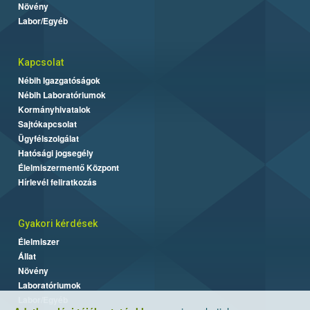
Növény
Labor/Egyéb
Kapcsolat
Nébih Igazgatóságok
Nébih Laboratóriumok
Kormányhivatalok
Sajtókapcsolat
Ügyfélszolgálat
Hatósági jogsegély
Élelmiszermentő Központ
Hírlevél feliratkozás
Gyakori kérdések
Élelmiszer
Állat
Növény
Laboratóriumok
Labor/Egyéb