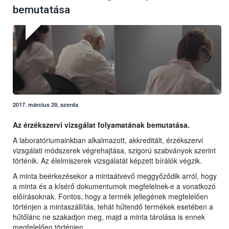
bemutatása
2017. március 29, szerda
Az érzékszervi vizsgálat folyamatának bemutatása.
A laboratóriumainkban alkalmazott, akkreditált, érzékszervi
vizsgálati módszerek végrehajtása, szigorú szabványok szerint
történik. Az élelmiszerek vizsgálatát képzett bírálók végzik.
A minta beérkezésekor a mintaátvevő meggyőződik arról, hogy
a minta és a kísérő dokumentumok megfelelnek-e a vonatkozó
előírásoknak. Fontos, hogy a termék jellegének megfelelően
történjen a mintaszállítás, tehát hűtendő termékek esetében a
hűtőlánc ne szakadjon meg, majd a minta tárolása is ennek
megfelelően történjen.