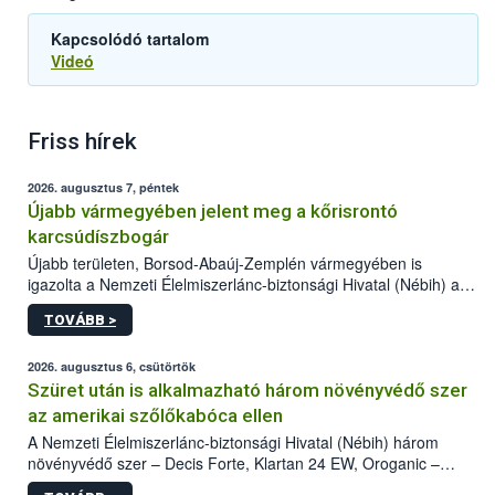
Kapcsolódó tartalom
Videó
Friss hírek
2026. augusztus 7, péntek
Újabb vármegyében jelent meg a kőrisrontó
karcsúdíszbogár
Újabb területen, Borsod-Abaúj-Zemplén vármegyében is
igazolta a Nemzeti Élelmiszerlánc-biztonsági Hivatal (Nébih) a
kőrisrontó karcsúdíszbogár (Agrilus planipennis) jelenlétét. A
TOVÁBB >
kártevőt nem csak színcsapdában találták meg, de már fertőzött
fában is azonosították. A növényvédelmi szakemberek folytatják
az intenzív felderítést, emellett az intézkedéseket a szlovák
2026. augusztus 6, csütörtök
hatósággal is összehangolják a terjedés megállítása érdekében.
Szüret után is alkalmazható három növényvédő szer
az amerikai szőlőkabóca ellen
A Nemzeti Élelmiszerlánc-biztonsági Hivatal (Nébih) három
növényvédő szer – Decis Forte, Klartan 24 EW, Oroganic –
engedélyokiratát módosította, így azok a szüretet követően,