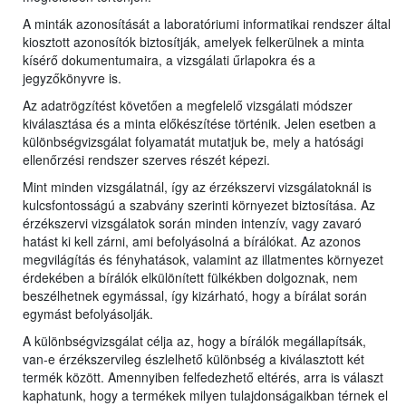
A minták azonosítását a laboratóriumi informatikai rendszer által
kiosztott azonosítók biztosítják, amelyek felkerülnek a minta
kísérő dokumentumaira, a vizsgálati űrlapokra és a
jegyzőkönyvre is.
Az adatrögzítést követően a megfelelő vizsgálati módszer
kiválasztása és a minta előkészítése történik. Jelen esetben a
különbségvizsgálat folyamatát mutatjuk be, mely a hatósági
ellenőrzési rendszer szerves részét képezi.
Mint minden vizsgálatnál, így az érzékszervi vizsgálatoknál is
kulcsfontosságú a szabvány szerinti környezet biztosítása. Az
érzékszervi vizsgálatok során minden intenzív, vagy zavaró
hatást ki kell zárni, ami befolyásolná a bírálókat. Az azonos
megvilágítás és fényhatások, valamint az illatmentes környezet
érdekében a bírálók elkülönített fülkékben dolgoznak, nem
beszélhetnek egymással, így kizárható, hogy a bírálat során
egymást befolyásolják.
A különbségvizsgálat célja az, hogy a bírálók megállapítsák,
van-e érzékszervileg észlelhető különbség a kiválasztott két
termék között. Amennyiben felfedezhető eltérés, arra is választ
kaphatunk, hogy a termékek milyen tulajdonságaikban térnek el