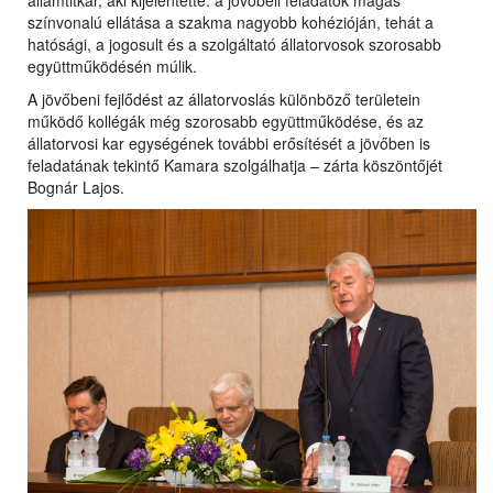
államtitkár, aki kijelentette: a jövőbeli feladatok magas
színvonalú ellátása a szakma nagyobb kohézióján, tehát a
hatósági, a jogosult és a szolgáltató állatorvosok szorosabb
együttműködésén múlik.
A jövőbeni fejlődést az állatorvoslás különböző területein
működő kollégák még szorosabb együttműködése, és az
állatorvosi kar egységének további erősítését a jövőben is
feladatának tekintő Kamara szolgálhatja – zárta köszöntőjét
Bognár Lajos.