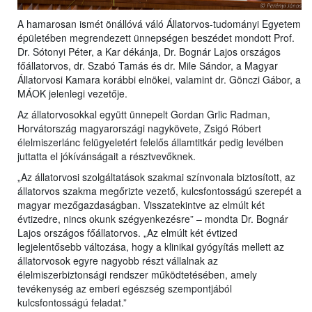
A hamarosan ismét önállóvá váló Állatorvos-tudományi Egyetem
épületében megrendezett ünnepségen beszédet mondott Prof.
Dr. Sótonyi Péter, a Kar dékánja, Dr. Bognár Lajos országos
főállatorvos, dr. Szabó Tamás és dr. Mile Sándor, a Magyar
Állatorvosi Kamara korábbi elnökei, valamint dr. Gönczi Gábor, a
MÁOK jelenlegi vezetője.
Az állatorvosokkal együtt ünnepelt Gordan Grlic Radman,
Horvátország magyarországi nagykövete, Zsigó Róbert
élelmiszerlánc felügyeletért felelős államtitkár pedig levélben
juttatta el jókívánságait a résztvevőknek.
„Az állatorvosi szolgáltatások szakmai színvonala biztosított, az
állatorvos szakma megőrizte vezető, kulcsfontosságú szerepét a
magyar mezőgazdaságban. Visszatekintve az elmúlt két
évtizedre, nincs okunk szégyenkezésre” – mondta Dr. Bognár
Lajos országos főállatorvos. „Az elmúlt két évtized
legjelentősebb változása, hogy a klinikai gyógyítás mellett az
állatorvosok egyre nagyobb részt vállalnak az
élelmiszerbiztonsági rendszer működtetésében, amely
tevékenység az emberi egészség szempontjából
kulcsfontosságú feladat.”