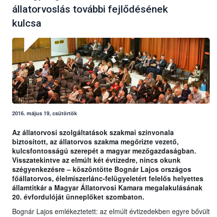
állatorvoslás további fejlődésének
kulcsa
2016. május 19, csütörtök
Az állatorvosi szolgáltatások szakmai színvonala
biztosított, az állatorvos szakma megőrizte vezető,
kulcsfontosságú szerepét a magyar mezőgazdaságban.
Visszatekintve az elmúlt két évtizedre, nincs okunk
szégyenkezésre – köszöntötte Bognár Lajos országos
főállatorvos, élelmiszerlánc-felügyeletért felelős helyettes
államtitkár a Magyar Állatorvosi Kamara megalakulásának
20. évfordulóját ünneplőket szombaton.
Bognár Lajos emlékeztetett: az elmúlt évtizedekben egyre bővült