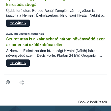
karcsúdíszbogár
Újabb területen, Borsod-Abaúj-Zemplén vármegyében is
igazolta a Nemzeti Élelmiszerlánc-biztonsági Hivatal (Nébih) a
kőrisrontó karcsúdíszbogár (Agrilus planipennis) jelenlétét. A
TOVÁBB >
kártevőt nem csak színcsapdában találták meg, de már fertőzött
fában is azonosították. A növényvédelmi szakemberek folytatják
az intenzív felderítést, emellett az intézkedéseket a szlovák
2026. augusztus 6, csütörtök
hatósággal is összehangolják a terjedés megállítása érdekében.
Szüret után is alkalmazható három növényvédő szer
az amerikai szőlőkabóca ellen
A Nemzeti Élelmiszerlánc-biztonsági Hivatal (Nébih) három
növényvédő szer – Decis Forte, Klartan 24 EW, Oroganic –
engedélyokiratát módosította, így azok a szüretet követően,
TOVÁBB >
egészen a vesszőérettség (BBCH 91) stádiumáig
felhasználhatóak a szőlőben. A kiterjesztések célja, hogy a korai
érésű szőlőkben is legyen lehetőség a károsító elleni további
védekezésre. Az Oroganic készítmény kis kiszerelésben kiskerti
felhasználók számára is elérhető és ökológiai termesztésben is
engedélyezett.
Cookie beállítások