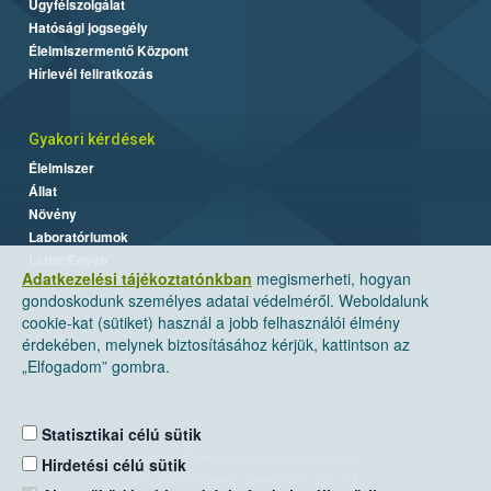
Ügyfélszolgálat
Hatósági jogsegély
Élelmiszermentő Központ
Hírlevél feliratkozás
Gyakori kérdések
Élelmiszer
Állat
Növény
Laboratóriumok
Labor/Egyéb
Adatkezelési tájékoztatónkban
megismerheti, hogyan
gondoskodunk személyes adatai védelméről. Weboldalunk
cookie-kat (sütiket) használ a jobb felhasználói élmény
érdekében, melynek biztosításához kérjük, kattintson az
„Elfogadom” gombra.
Statisztikai célú sütik
Nemzeti Élelmiszerlánc-biztonsági Hivatal
Hirdetési célú sütik
Cím: 1024 Budapest, Keleti Károly utca. 24.