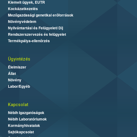
Kiemelt ügyek, EUTR
Kockázatkezelés
Mezőgazdasági genetikai erőforrások
Növényvédelem
Nyilvántartási és Felügyeleti Díj
Rendszerszervezés és felügyelet
Termékpálya-ellenőrzés
Ügyintézés
Élelmiszer
Állat
Növény
Labor/Egyéb
Kapcsolat
Nébih Igazgatóságok
Nébih Laboratóriumok
Kormányhivatalok
Sajtókapcsolat