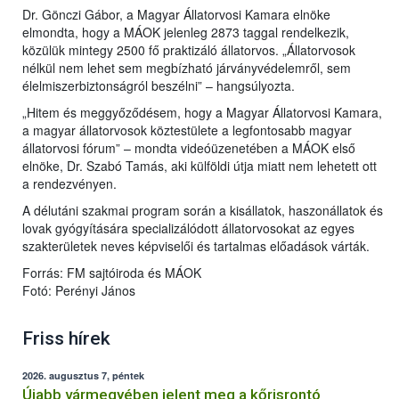
Dr. Gönczi Gábor, a Magyar Állatorvosi Kamara elnöke
elmondta, hogy a MÁOK jelenleg 2873 taggal rendelkezik,
közülük mintegy 2500 fő praktizáló állatorvos. „Állatorvosok
nélkül nem lehet sem megbízható járványvédelemről, sem
élelmiszerbiztonságról beszélni” – hangsúlyozta.
„Hitem és meggyőződésem, hogy a Magyar Állatorvosi Kamara,
a magyar állatorvosok köztestülete a legfontosabb magyar
állatorvosi fórum” – mondta videóüzenetében a MÁOK első
elnöke, Dr. Szabó Tamás, aki külföldi útja miatt nem lehetett ott
a rendezvényen.
A délutáni szakmai program során a kisállatok, haszonállatok és
lovak gyógyítására specializálódott állatorvosokat az egyes
szakterületek neves képviselői és tartalmas előadások várták.
Forrás: FM sajtóiroda és MÁOK
Fotó: Perényi János
Friss hírek
2026. augusztus 7, péntek
Újabb vármegyében jelent meg a kőrisrontó