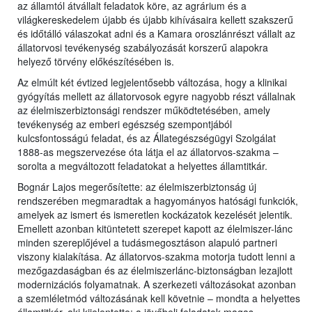
az államtól átvállalt feladatok köre, az agrárium és a
világkereskedelem újabb és újabb kihívásaira kellett szakszerű
és időtálló válaszokat adni és a Kamara oroszlánrészt vállalt az
állatorvosi tevékenység szabályozását korszerű alapokra
helyező törvény előkészítésében is.
Az elmúlt két évtized legjelentősebb változása, hogy a klinikai
gyógyítás mellett az állatorvosok egyre nagyobb részt vállalnak
az élelmiszerbiztonsági rendszer működtetésében, amely
tevékenység az emberi egészség szempontjából
kulcsfontosságú feladat, és az Állategészségügyi Szolgálat
1888-as megszervezése óta látja el az állatorvos-szakma –
sorolta a megváltozott feladatokat a helyettes államtitkár.
Bognár Lajos megerősítette: az élelmiszerbiztonság új
rendszerében megmaradtak a hagyományos hatósági funkciók,
amelyek az ismert és ismeretlen kockázatok kezelését jelentik.
Emellett azonban kitüntetett szerepet kapott az élelmiszer-lánc
minden szereplőjével a tudásmegosztáson alapuló partneri
viszony kialakítása. Az állatorvos-szakma motorja tudott lenni a
mezőgazdaságban és az élelmiszerlánc-biztonságban lezajlott
modernizációs folyamatnak. A szerkezeti változásokat azonban
a szemléletmód változásának kell követnie – mondta a helyettes