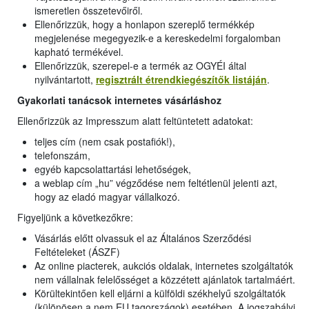
ismeretlen összetevőiről.
Ellenőrizzük, hogy a honlapon szereplő termékkép
megjelenése megegyezik-e a kereskedelmi forgalomban
kapható termékével.
Ellenőrizzük, szerepel-e a termék az OGYÉI által
nyilvántartott,
regisztrált étrendkiegészítők listáján
.
Gyakorlati tanácsok internetes vásárláshoz
Ellenőrizzük az Impresszum alatt feltüntetett adatokat:
teljes cím (nem csak postafiók!),
telefonszám,
egyéb kapcsolattartási lehetőségek,
a weblap cím „hu” végződése nem feltétlenül jelenti azt,
hogy az eladó magyar vállalkozó.
Figyeljünk a következőkre:
Vásárlás előtt olvassuk el az Általános Szerződési
Feltételeket (ÁSZF)
Az online piacterek, aukciós oldalak, internetes szolgáltatók
nem vállalnak felelősséget a közzétett ajánlatok tartalmáért.
Körültekintően kell eljárni a külföldi székhelyű szolgáltatók
(különösen a nem EU tagországok) esetében. A jogszabályi