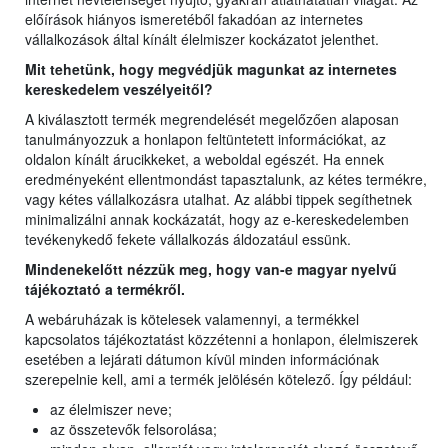
előírások hiányos ismeretéből fakadóan az internetes
vállalkozások által kínált élelmiszer kockázatot jelenthet.
Mit tehetünk, hogy megvédjük magunkat az internetes
kereskedelem veszélyeitől?
A kiválasztott termék megrendelését megelőzően alaposan
tanulmányozzuk a honlapon feltüntetett információkat, az
oldalon kínált árucikkeket, a weboldal egészét. Ha ennek
eredményeként ellentmondást tapasztalunk, az kétes termékre,
vagy kétes vállalkozásra utalhat. Az alábbi tippek segíthetnek
minimalizálni annak kockázatát, hogy az e-kereskedelemben
tevékenykedő fekete vállalkozás áldozatául essünk.
Mindenekelőtt nézzük meg, hogy van-e magyar nyelvű
tájékoztató a termékről.
A webáruházak is kötelesek valamennyi, a termékkel
kapcsolatos tájékoztatást közzétenni a honlapon, élelmiszerek
esetében a lejárati dátumon kívül minden információnak
szerepelnie kell, ami a termék jelölésén kötelező. Így például:
az élelmiszer neve;
az összetevők felsorolása;