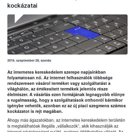
kockázatai
2016. szeptember 28, szerda
Az internetes kereskedelem szerepe napjainkban
folyamatosan nő. Az internet felhasználók többsége
rendszeresen vásárol terméket vagy szolgáltatást a
világhálón, az értékesített termékek jelentős része
élelmiszer. A vásárlás ezen formájának legnagyobb előnye
a rugalmasság, hogy a szolgáltatások otthonról bármikor
igénybe vehetők, azonban ez az új piaci szegmens számos
kockázatot is rejt magában.
Ahogy más ágazatokban, az internetes kereskedelem területén
is megtalálhatóak illegális „vállalkozók”, akik kihasználják az
internet névtelenséget nyújtó, gyakran átláthatatlan világát. Az