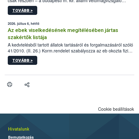
csak részben – a budapesti m. kir. állami vetőmagvizsgáló
állomás a Kis Rókus utca 15. szám alatti, Czigler Győző által
TOVÁBB >
tervezett új épületébe.
2026. július 6, hétfő
Az ebek viselkedésének megítélésében jártas
szakértők listája
A kedvtelésből tartott állatok tartásáról és forgalmazásáról szóló
41/2010. (II. 26.) Korm.rendelet szabályozza az eb okozta fizikai
sérülés, illetve ennek veszélye keletkezésekor felmerülő
TOVÁBB >
hatósági feladatokat, valamint a veszélyes eb tartását és annak
engedélyezését. Ezen eljárások során szükség esetén be kell
vonni az ebek viselkedésének megítélésében jártas szakértőt.
Cookie beállítások
Hivatalunk
Bemutatkozás