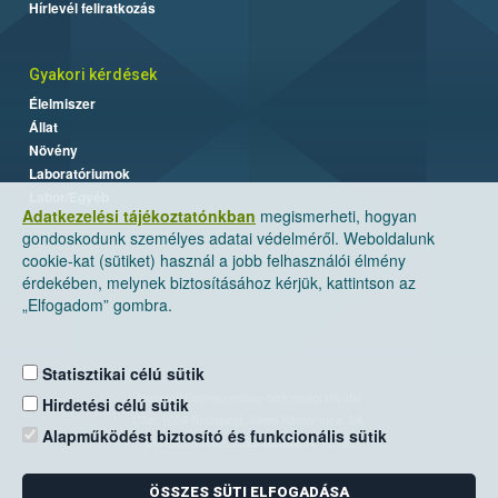
Hírlevél feliratkozás
Gyakori kérdések
Élelmiszer
Állat
Növény
Laboratóriumok
Labor/Egyéb
Adatkezelési tájékoztatónkban
megismerheti, hogyan
gondoskodunk személyes adatai védelméről. Weboldalunk
cookie-kat (sütiket) használ a jobb felhasználói élmény
érdekében, melynek biztosításához kérjük, kattintson az
„Elfogadom” gombra.
Statisztikai célú sütik
Nemzeti Élelmiszerlánc-biztonsági Hivatal
Hirdetési célú sütik
Cím: 1024 Budapest, Keleti Károly utca. 24.
Alapműködést biztosító és funkcionális sütik
Levelezési cím: 1525 Budapest. Pf. 30.
ÖSSZES SÜTI ELFOGADÁSA