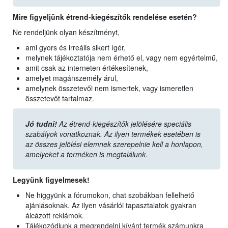
Mire figyeljünk étrend-kiegészítők rendelése esetén?
Ne rendeljünk olyan készítményt,
ami gyors és irreális sikert ígér,
melynek tájékoztatója nem érhető el, vagy nem egyértelmű,
amit csak az interneten értékesítenek,
amelyet magánszemély árul,
amelynek összetevői nem ismertek, vagy ismeretlen
összetevőt tartalmaz.
Jó tudni!
Az étrend-kiegészítők jelölésére speciális
szabályok vonatkoznak. Az ilyen termékek esetében is
az összes jelölési elemnek szerepelnie kell a honlapon,
amelyeket a terméken is megtalálunk.
Legyünk figyelmesek!
Ne higgyünk a fórumokon, chat szobákban fellelhető
ajánlásoknak. Az ilyen vásárlói tapasztalatok gyakran
álcázott reklámok.
Tájékozódjunk a megrendelni kívánt termék számunkra