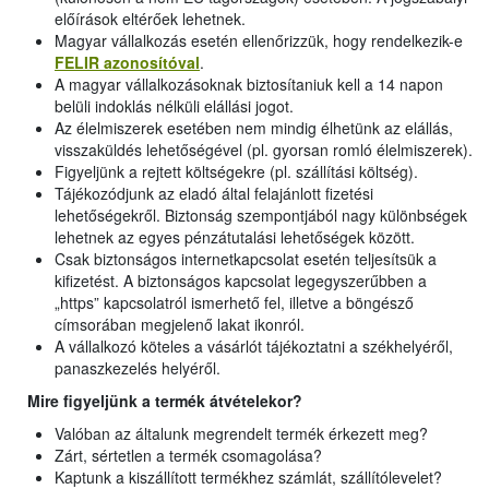
előírások eltérőek lehetnek.
Magyar vállalkozás esetén ellenőrizzük, hogy rendelkezik-e
FELIR azonosítóval
.
A magyar vállalkozásoknak biztosítaniuk kell a 14 napon
belüli indoklás nélküli elállási jogot.
Az élelmiszerek esetében nem mindig élhetünk az elállás,
visszaküldés lehetőségével (pl. gyorsan romló élelmiszerek).
Figyeljünk a rejtett költségekre (pl. szállítási költség).
Tájékozódjunk az eladó által felajánlott fizetési
lehetőségekről. Biztonság szempontjából nagy különbségek
lehetnek az egyes pénzátutalási lehetőségek között.
Csak biztonságos internetkapcsolat esetén teljesítsük a
kifizetést. A biztonságos kapcsolat legegyszerűbben a
„https” kapcsolatról ismerhető fel, illetve a böngésző
címsorában megjelenő lakat ikonról.
A vállalkozó köteles a vásárlót tájékoztatni a székhelyéről,
panaszkezelés helyéről.
Mire figyeljünk a termék átvételekor?
Valóban az általunk megrendelt termék érkezett meg?
Zárt, sértetlen a termék csomagolása?
Kaptunk a kiszállított termékhez számlát, szállítólevelet?