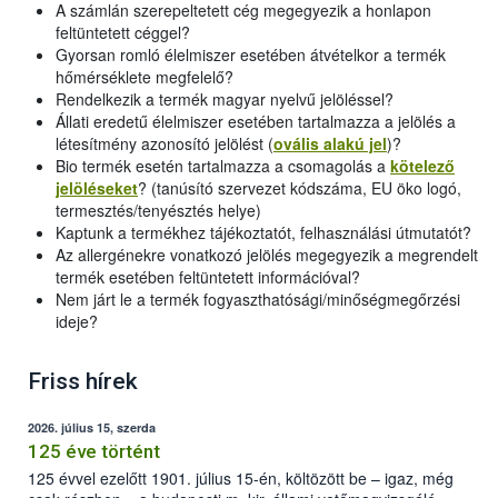
A számlán szerepeltetett cég megegyezik a honlapon
feltüntetett céggel?
Gyorsan romló élelmiszer esetében átvételkor a termék
hőmérséklete megfelelő?
Rendelkezik a termék magyar nyelvű jelöléssel?
Állati eredetű élelmiszer esetében tartalmazza a jelölés a
létesítmény azonosító jelölést (
ovális alakú jel
)?
Bio termék esetén tartalmazza a csomagolás a
kötelező
jelöléseket
? (tanúsító szervezet kódszáma, EU öko logó,
termesztés/tenyésztés helye)
Kaptunk a termékhez tájékoztatót, felhasználási útmutatót?
Az allergénekre vonatkozó jelölés megegyezik a megrendelt
termék esetében feltüntetett információval?
Nem járt le a termék fogyaszthatósági/minőségmegőrzési
ideje?
Friss hírek
2026. július 15, szerda
125 éve történt
125 évvel ezelőtt 1901. július 15-én, költözött be – igaz, még