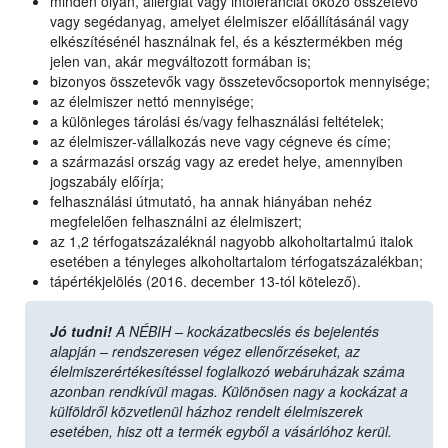
minden olyan, allergiát vagy intoleranciát okozó összetevő
vagy segédanyag, amelyet élelmiszer előállításánál vagy
elkészítésénél használnak fel, és a késztermékben még
jelen van, akár megváltozott formában is;
bizonyos összetevők vagy összetevőcsoportok mennyisége;
az élelmiszer nettó mennyisége;
a különleges tárolási és/vagy felhasználási feltételek;
az élelmiszer-vállalkozás neve vagy cégneve és címe;
a származási ország vagy az eredet helye, amennyiben
jogszabály előírja;
felhasználási útmutató, ha annak hiányában nehéz
megfelelően felhasználni az élelmiszert;
az 1,2 térfogatszázaléknál nagyobb alkoholtartalmú italok
esetében a tényleges alkoholtartalom térfogatszázalékban;
tápértékjelölés (2016. december 13-tól kötelező).
Jó tudni!
A NÉBIH – kockázatbecslés és bejelentés
alapján – rendszeresen végez ellenőrzéseket, az
élelmiszerértékesítéssel foglalkozó webáruházak száma
azonban rendkívül magas. Különösen nagy a kockázat a
külföldről közvetlenül házhoz rendelt élelmiszerek
esetében, hisz ott a termék egyből a vásárlóhoz kerül.