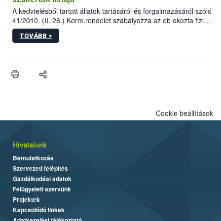
A kedvtelésből tartott állatok tartásáról és forgalmazásáról szóló
41/2010. (II. 26.) Korm.rendelet szabályozza az eb okozta fizikai
sérülés, illetve ennek veszélye keletkezésekor felmerülő
TOVÁBB >
hatósági feladatokat, valamint a veszélyes eb tartását és annak
engedélyezését. Ezen eljárások során szükség esetén be kell
vonni az ebek viselkedésének megítélésében jártas szakértőt.
Cookie beállítások
Hivatalunk
Bemutatkozás
Szervezeti felépítés
Gazdálkodási adatok
Felügyeleti szervünk
Projektek
Kapcsolódó linkek
Adatkezelési tájékoztató