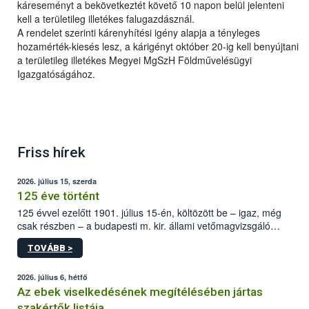
káreseményt a bekövetkeztét követő 10 napon belül jelenteni
kell a területileg illetékes falugazdásznál.
A rendelet szerinti kárenyhítési igény alapja a tényleges
hozamérték-kiesés lesz, a kárigényt október 20-ig kell benyújtani
a területileg illetékes Megyei MgSzH Földművelésügyi
Igazgatóságához.
Friss hírek
2026. július 15, szerda
125 éve történt
125 évvel ezelőtt 1901. július 15-én, költözött be – igaz, még
csak részben – a budapesti m. kir. állami vetőmagvizsgáló
állomás a Kis Rókus utca 15. szám alatti, Czigler Győző által
TOVÁBB >
tervezett új épületébe.
2026. július 6, hétfő
Az ebek viselkedésének megítélésében jártas
szakértők listája