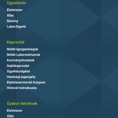
Ügyintézés
Élelmiszer
Állat
Növény
Labor/Egyéb
Kapcsolat
Nébih Igazgatóságok
Nébih Laboratóriumok
Kormányhivatalok
Sajtókapcsolat
Ügyfélszolgálat
Hatósági jogsegély
Élelmiszermentő Központ
Hírlevél feliratkozás
Gyakori kérdések
Élelmiszer
Állat