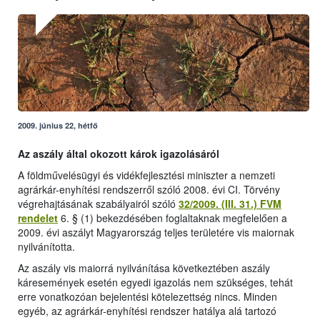
2009. június 22, hétfő
Az aszály által okozott károk igazolásáról
A földművelésügyi és vidékfejlesztési miniszter a nemzeti
agrárkár-enyhítési rendszerről szóló 2008. évi CI. Törvény
végrehajtásának szabályairól szóló
32/2009. (III. 31.) FVM
rendelet
6. § (1) bekezdésében foglaltaknak megfelelően a
2009. évi aszályt Magyarország teljes területére vis maiornak
nyilvánította.
Az aszály vis maiorrá nyilvánítása következtében aszály
káresemények esetén egyedi igazolás nem szükséges, tehát
erre vonatkozóan bejelentési kötelezettség nincs. Minden
egyéb, az agrárkár-enyhítési rendszer hatálya alá tartozó