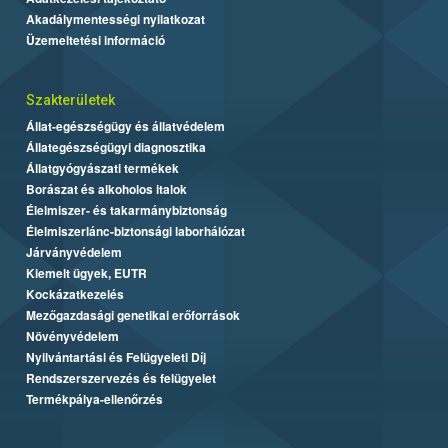
Akadálymentességi nyilatkozat
Üzemeltetési információ
Szakterületek
Állat-egészségügy és állatvédelem
Állategészségügyi diagnosztika
Állatgyógyászati termékek
Borászat és alkoholos italok
Élelmiszer- és takarmánybiztonság
Élelmiszerlánc-biztonsági laborhálózat
Járványvédelem
Kiemelt ügyek, EUTR
Kockázatkezelés
Mezőgazdasági genetikai erőforrások
Növényvédelem
Nyilvántartási és Felügyeleti Díj
Rendszerszervezés és felügyelet
Termékpálya-ellenőrzés