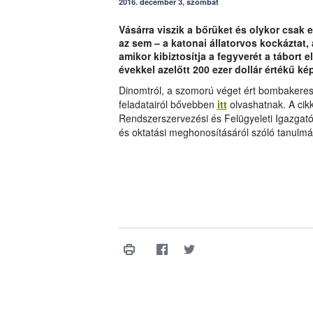
2016. december 3, szombat
Vásárra viszik a bőrüket és olykor csak 
az sem – a katonai állatorvos kockáztat,
amikor kibiztosítja a fegyverét a tábort 
évekkel azelőtt 200 ezer dollár értékű kép
Dinomtról, a szomorú véget ért bombakereső
feladatairól bővebben
itt
olvashatnak. A cikk
Rendszerszervezési és Felügyeleti Igazgatós
és oktatási meghonosításáról szóló tanulmá