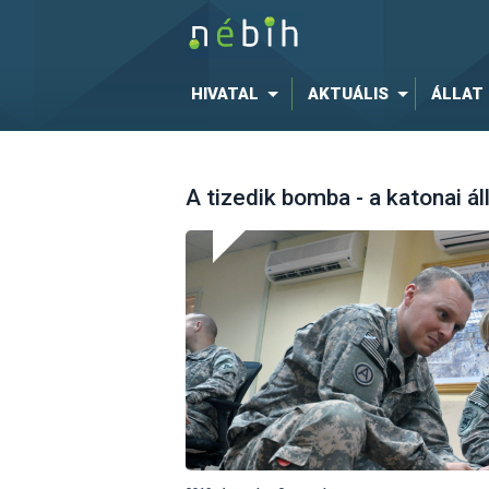
HIVATAL
AKTUÁLIS
ÁLLAT
A tizedik bomba - a katonai ál