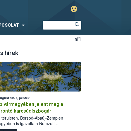
PCSOLAT
s hírek
augusztus 7, péntek
b vármegyében jelent meg a
srontó karcsúdíszbogár
 területen, Borsod-Abaúj-Zemplén
gyében is igazolta a Nemzeti
iszerlánc-biztonsági Hivatal (Nébih) a