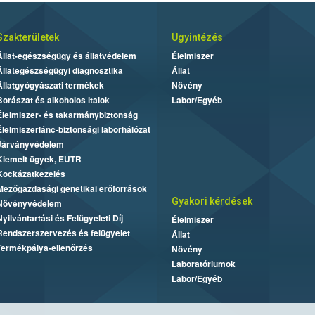
Szakterületek
Ügyintézés
Állat-egészségügy és állatvédelem
Élelmiszer
Állategészségügyi diagnosztika
Állat
Állatgyógyászati termékek
Növény
Borászat és alkoholos italok
Labor/Egyéb
Élelmiszer- és takarmánybiztonság
Élelmiszerlánc-biztonsági laborhálózat
Járványvédelem
Kiemelt ügyek, EUTR
Kockázatkezelés
Mezőgazdasági genetikai erőforrások
Gyakori kérdések
Növényvédelem
Nyilvántartási és Felügyeleti Díj
Élelmiszer
Rendszerszervezés és felügyelet
Állat
Termékpálya-ellenőrzés
Növény
Laboratóriumok
Labor/Egyéb