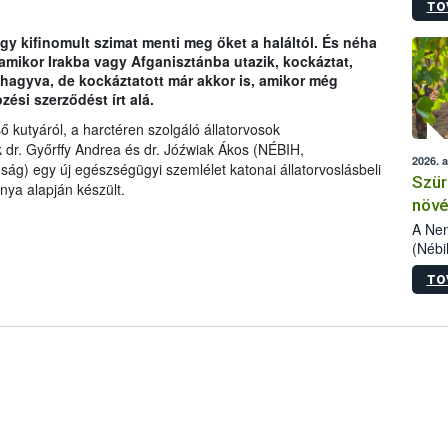
TO
kőris
jelen
egy kifinomult szimat menti meg őket a haláltól. És néha
talál
 amikor Irakba vagy Afganisztánba utazik, kockáztat,
azono
elhagyva, de kockáztatott már akkor is, amikor még
folyta
zési szerződést írt alá.
intéz
össze
 kutyáról, a harctéren szolgáló állatorvosok
érdek
 dr. Győrffy Andrea és dr. Jóźwiak Ákos (NÉBIH,
2026. 
ág) egy új egészségügyi szemlélet katonai állatorvoslásbeli
Szür
nya alapján készült.
növé
szől
A Nem
(Nébi
Klart
TO
módos
egész
felha
célja
lehet
Az Or
felha
terme