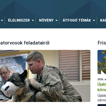
ÉLELMISZER
NÖVÉNY
ÁTFOGÓ TÉMÁK
KA
latorvosok feladatairól
Fris
2026. 
Újab
kőri
Újabb
várme
Élelm