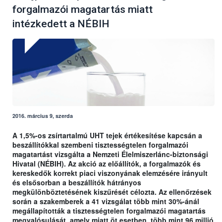
forgalmazói magatartás miatt
intézkedett a NÉBIH
2016. március 9, szerda
A 1,5%-os zsírtartalmú UHT tejek értékesítése kapcsán a
beszállítókkal szembeni tisztességtelen forgalmazói
magatartást vizsgálta a Nemzeti Élelmiszerlánc-biztonsági
Hivatal (NÉBIH). Az akció az előállítók, a forgalmazók és
kereskedők korrekt piaci viszonyának elemzésére irányult
és elsősorban a beszállítók hátrányos
megkülönböztetésének kiszűrését célozta. Az ellenőrzések
során a szakemberek a 41 vizsgálat több mint 30%-ánál
megállapították a tisztességtelen forgalmazói magatartás
megvalósulását, amely miatt öt esetben, több mint 96 millió