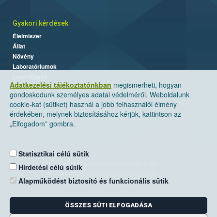
Gyakori kérdések
Élelmiszer
Állat
Növény
Laboratóriumok
Labor/Egyéb
Adatkezelési tájékoztatónkban
megismerheti, hogyan
gondoskodunk személyes adatai védelméről. Weboldalunk
cookie-kat (sütiket) használ a jobb felhasználói élmény
érdekében, melynek biztosításához kérjük, kattintson az
„Elfogadom” gombra.
Statisztikai célú sütik
Nemzeti Élelmiszerlánc-biztonsági Hivatal
Hirdetési célú sütik
Cím: 1024 Budapest, Keleti Károly utca. 24.
Alapműködést biztosító és funkcionális sütik
Levelezési cím: 1525 Budapest. Pf. 30.
ÖSSZES SÜTI ELFOGADÁSA
E-mail:
ugyfelszolgalat@nebih.gov.hu