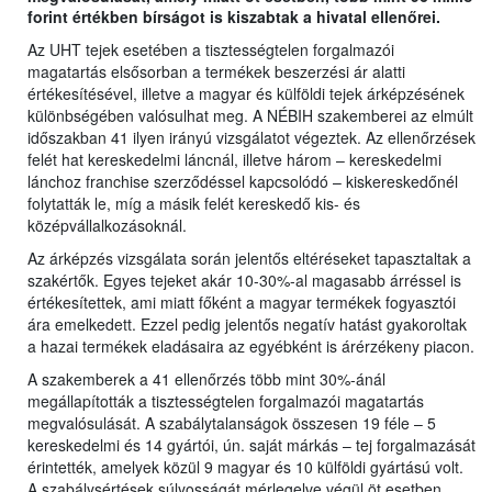
forint értékben bírságot is kiszabtak a hivatal ellenőrei.
Az UHT tejek esetében a tisztességtelen forgalmazói
magatartás elsősorban a termékek beszerzési ár alatti
értékesítésével, illetve a magyar és külföldi tejek árképzésének
különbségében valósulhat meg. A NÉBIH szakemberei az elmúlt
időszakban 41 ilyen irányú vizsgálatot végeztek. Az ellenőrzések
felét hat kereskedelmi láncnál, illetve három – kereskedelmi
lánchoz franchise szerződéssel kapcsolódó – kiskereskedőnél
folytatták le, míg a másik felét kereskedő kis- és
középvállalkozásoknál.
Az árképzés vizsgálata során jelentős eltéréseket tapasztaltak a
szakértők. Egyes tejeket akár 10-30%-al magasabb árréssel is
értékesítettek, ami miatt főként a magyar termékek fogyasztói
ára emelkedett. Ezzel pedig jelentős negatív hatást gyakoroltak
a hazai termékek eladásaira az egyébként is árérzékeny piacon.
A szakemberek a 41 ellenőrzés több mint 30%-ánál
megállapították a tisztességtelen forgalmazói magatartás
megvalósulását. A szabálytalanságok összesen 19 féle – 5
kereskedelmi és 14 gyártói, ún. saját márkás – tej forgalmazását
érintették, amelyek közül 9 magyar és 10 külföldi gyártású volt.
A szabálysértések súlyosságát mérlegelve végül öt esetben