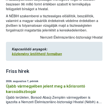
összesen 96 millió forint értékben szabott ki termékpálya
felügyeleti bírságot a hivatal.
A NÉBIH szakemberei a tisztességes előállítók, beszállítók,
valamint a magyar vásárlók érdekeinek védelme érdekében a
jövőben is folyamatosan vizsgálják majd a tisztességtelen
forgalmazói magatartás jelenlétét a kereskedelemben.
Nemzeti Élelmiszerlánc-biztonsági Hivatal
Kapcsolódó anyagok:
közlemény letölthető formában
Friss hírek
2026. augusztus 7, péntek
Újabb vármegyében jelent meg a kőrisrontó
karcsúdíszbogár
Újabb területen, Borsod-Abaúj-Zemplén vármegyében is
igazolta a Nemzeti Élelmiszerlánc-biztonsági Hivatal (Nébih) a