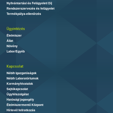
Nyilvántartási és Felügyeleti Díj
Rendszerszervezés és felügyelet
Termékpálya-ellenőrzés
Ügyintézés
Élelmiszer
Állat
Növény
Labor/Egyéb
Kapcsolat
Nébih Igazgatóságok
Nébih Laboratóriumok
Kormányhivatalok
Sajtókapcsolat
Ügyfélszolgálat
Hatósági jogsegély
Élelmiszermentő Központ
Hírlevél feliratkozás