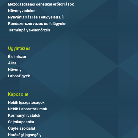
Mezőgazdasági genetikai erőforrások
Növényvédelem
Nyilvántartási és Felügyeleti Díj
Rendszerszervezés és felügyelet
Termékpálya-ellenőrzés
Ügyintézés
Élelmiszer
Állat
Növény
Labor/Egyéb
Kapcsolat
Nébih Igazgatóságok
Nébih Laboratóriumok
Kormányhivatalok
Sajtókapcsolat
Ügyfélszolgálat
Hatósági jogsegély