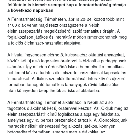
felületein is kiemelt szerepet kap a fenntarthatóság témája
a következő napokban.
A Fenntarthatósági Témahéten, április 20-24. között több mint
1100 diák vehet majd részt országszerte a Nébih
élelmiszerpazarlás megelőzéséről szóló tematikus óráján. A
foglalkozáson játékos és interaktív módon ismerkedhetnek meg
a felelős élelmiszer-használat alapjaival.
A hivatal ingyenesen elérhető, kulcsrakész oktatási anyagokat,
köztük két új alsó tagozatos óratervet is biztosít a pedagógusok
számára. Így minden érdeklődő iskola beemelheti a tematikus
hét témái közé a tudatos élelmiszerfelhasználással kapcsolatos
ismereteket. A diákok szemléletformálását interaktív és újszerű
formában támogató tematikus tananyagok rövid felkészülés
után könnyedén beépíthetők az iskolai oktatásba.
A Fenntarthatósági Témahét alkalmából a Nébih az alsó
tagozatos diákoknak két új óratervvel készült. Az „Oldjuk meg az
élelmiszerpazarlást!” című foglalkozás alapja egy feladatlap,
amelyhez egy 45 perces prezentáció tartozik. A „Gondolkodjunk
maradék nélkül” elnevezésű foglalkozás játékos, könnyen
befogadható formában ismerteti meg a diákokkal az