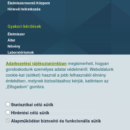
Élelmiszermentő Központ
Hírlevél feliratkozás
Gyakori kérdések
Élelmiszer
Állat
Növény
Laboratóriumok
Labor/Egyéb
Adatkezelési tájékoztatónkban
megismerheti, hogyan
gondoskodunk személyes adatai védelméről. Weboldalunk
cookie-kat (sütiket) használ a jobb felhasználói élmény
érdekében, melynek biztosításához kérjük, kattintson az
„Elfogadom” gombra.
Statisztikai célú sütik
Nemzeti Élelmiszerlánc-biztonsági Hivatal
Hirdetési célú sütik
Cím: 1024 Budapest, Keleti Károly utca. 24.
Alapműködést biztosító és funkcionális sütik
Levelezési cím: 1525 Budapest. Pf. 30.