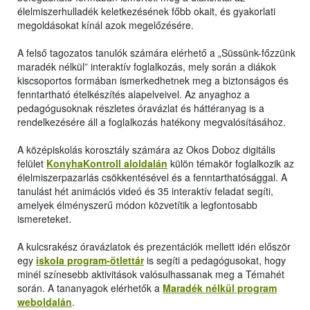
élelmiszerhulladék keletkezésének főbb okait, és gyakorlati
megoldásokat kínál azok megelőzésére.
A felső tagozatos tanulók számára elérhető a „Süssünk-főzzünk
maradék nélkül” interaktív foglalkozás, mely során a diákok
kiscsoportos formában ismerkedhetnek meg a biztonságos és
fenntartható ételkészítés alapelveivel. Az anyaghoz a
pedagógusoknak részletes óravázlat és háttéranyag is a
rendelkezésére áll a foglalkozás hatékony megvalósításához.
A középiskolás korosztály számára az Okos Doboz digitális
felület
KonyhaKontroll aloldalán
külön témakör foglalkozik az
élelmiszerpazarlás csökkentésével és a fenntarthatósággal. A
tanulást hét animációs videó és 35 interaktív feladat segíti,
amelyek élményszerű módon közvetítik a legfontosabb
ismereteket.
A kulcsrakész óravázlatok és prezentációk mellett idén először
egy
iskola program-ötlettár
is segíti a pedagógusokat, hogy
minél színesebb aktivitások valósulhassanak meg a Témahét
során. A tananyagok elérhetők a
Maradék nélkül program
weboldalán
.