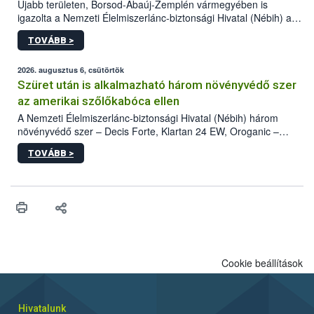
Újabb területen, Borsod-Abaúj-Zemplén vármegyében is
igazolta a Nemzeti Élelmiszerlánc-biztonsági Hivatal (Nébih) a
kőrisrontó karcsúdíszbogár (Agrilus planipennis) jelenlétét. A
TOVÁBB >
kártevőt nem csak színcsapdában találták meg, de már fertőzött
fában is azonosították. A növényvédelmi szakemberek folytatják
az intenzív felderítést, emellett az intézkedéseket a szlovák
2026. augusztus 6, csütörtök
hatósággal is összehangolják a terjedés megállítása érdekében.
Szüret után is alkalmazható három növényvédő szer
az amerikai szőlőkabóca ellen
A Nemzeti Élelmiszerlánc-biztonsági Hivatal (Nébih) három
növényvédő szer – Decis Forte, Klartan 24 EW, Oroganic –
engedélyokiratát módosította, így azok a szüretet követően,
TOVÁBB >
egészen a vesszőérettség (BBCH 91) stádiumáig
felhasználhatóak a szőlőben. A kiterjesztések célja, hogy a korai
érésű szőlőkben is legyen lehetőség a károsító elleni további
védekezésre. Az Oroganic készítmény kis kiszerelésben kiskerti
felhasználók számára is elérhető és ökológiai termesztésben is
engedélyezett.
Cookie beállítások
Hivatalunk