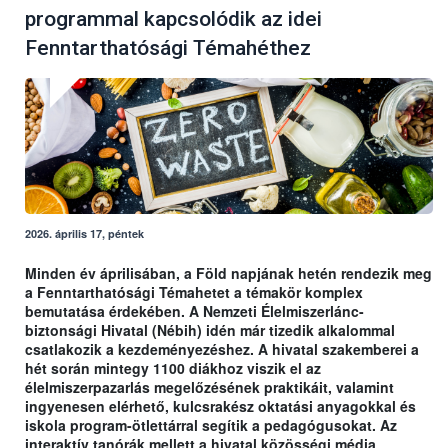
programmal kapcsolódik az idei
Fenntarthatósági Témahéthez
2026. április 17, péntek
Minden év áprilisában, a Föld napjának hetén rendezik meg
a Fenntarthatósági Témahetet a témakör komplex
bemutatása érdekében. A Nemzeti Élelmiszerlánc-
biztonsági Hivatal (Nébih) idén már tizedik alkalommal
csatlakozik a kezdeményezéshez. A hivatal szakemberei a
hét során mintegy 1100 diákhoz viszik el az
élelmiszerpazarlás megelőzésének praktikáit, valamint
ingyenesen elérhető, kulcsrakész oktatási anyagokkal és
iskola program-ötlettárral segítik a pedagógusokat. Az
interaktív tanórák mellett a hivatal közösségi média