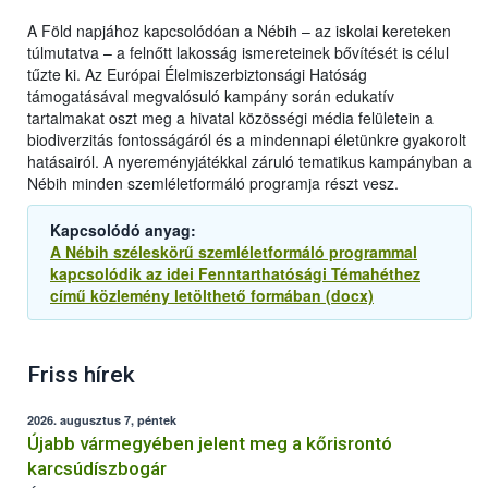
A Föld napjához kapcsolódóan a Nébih – az iskolai kereteken
túlmutatva – a felnőtt lakosság ismereteinek bővítését is célul
tűzte ki. Az Európai Élelmiszerbiztonsági Hatóság
támogatásával megvalósuló kampány során edukatív
tartalmakat oszt meg a hivatal közösségi média felületein a
biodiverzitás fontosságáról és a mindennapi életünkre gyakorolt
hatásairól. A nyereményjátékkal záruló tematikus kampányban a
Nébih minden szemléletformáló programja részt vesz.
Kapcsolódó anyag:
A Nébih széleskörű szemléletformáló programmal
kapcsolódik az idei Fenntarthatósági Témahéthez
című közlemény letölthető formában (docx)
Friss hírek
2026. augusztus 7, péntek
Újabb vármegyében jelent meg a kőrisrontó
karcsúdíszbogár