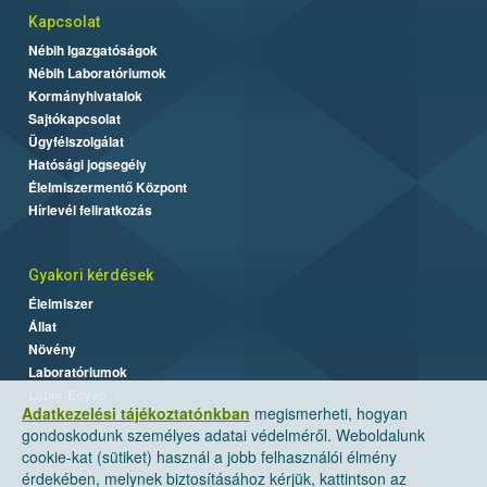
Kapcsolat
Nébih Igazgatóságok
Nébih Laboratóriumok
Kormányhivatalok
Sajtókapcsolat
Ügyfélszolgálat
Hatósági jogsegély
Élelmiszermentő Központ
Hírlevél feliratkozás
Gyakori kérdések
Élelmiszer
Állat
Növény
Laboratóriumok
Labor/Egyéb
Adatkezelési tájékoztatónkban
megismerheti, hogyan
gondoskodunk személyes adatai védelméről. Weboldalunk
cookie-kat (sütiket) használ a jobb felhasználói élmény
érdekében, melynek biztosításához kérjük, kattintson az