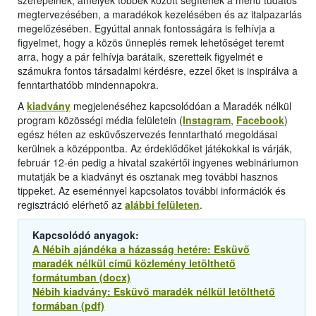
szerepelnek, amelyek többek között segítenek a menü tudatos
megtervezésében, a maradékok kezelésében és az italpazarlás
megelőzésében. Egyúttal annak fontosságára is felhívja a
figyelmet, hogy a közös ünneplés remek lehetőséget teremt
arra, hogy a pár felhívja barátaik, szeretteik figyelmét e
számukra fontos társadalmi kérdésre, ezzel őket is inspirálva a
fenntarthatóbb mindennapokra.
A
kiadvány
megjelenéséhez kapcsolódóan a Maradék nélkül
program közösségi média felületein (
Instagram
,
Facebook
)
egész héten az esküvőszervezés fenntartható megoldásai
kerülnek a középpontba. Az érdeklődőket játékokkal is várják,
február 12-én pedig a hivatal szakértői ingyenes webináriumon
mutatják be a kiadványt és osztanak meg további hasznos
tippeket. Az eseménnyel kapcsolatos további információk és
regisztráció elérhető az
alábbi felületen
.
Kapcsolódó anyagok:
A Nébih ajándéka a házasság hetére: Esküvő
maradék nélkül című közlemény letölthető
formátumban (docx)
Nébih kiadvány: Esküvő maradék nélkül letölthető
formában (pdf)