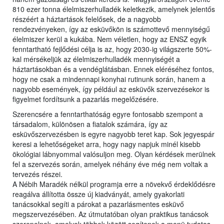
810 ezer tonna élelmiszerhulladék keletkezik, amelynek jelentős
részéért a háztartások felelősek, de a nagyobb
rendezvényeken, így az esküvőkön is számottevő mennyiségű
élelmiszer kerül a kukába. Nem véletlen, hogy az ENSZ egyik
fenntartható fejlődési célja is az, hogy 2030-ig világszerte 50%-
kal mérsékeljük az élelmiszerhulladék mennyiségét a
háztartásokban és a vendéglátásban. Ennek eléréséhez fontos,
hogy ne csak a mindennapi konyhai rutinunk során, hanem a
nagyobb események, így például az esküvők szervezésekor is
figyelmet fordítsunk a pazarlás megelőzésére.
Szerencsére a fenntarthatóság egyre fontosabb szempont a
társadalom, különösen a fiatalok számára, így az
esküvőszervezésben is egyre nagyobb teret kap. Sok jegyespár
keresi a lehetőségeket arra, hogy nagy napjuk minél kisebb
ökológiai lábnyommal valósuljon meg. Olyan kérdések merülnek
fel a szervezés során, amelyek néhány éve még nem voltak a
tervezés részei.
A Nébih Maradék nélkül programja erre a növekvő érdeklődésre
reagálva állította össze új kiadványát, amely gyakorlati
tanácsokkal segíti a párokat a pazarlásmentes esküvő
megszervezésében. Az útmutatóban olyan praktikus tanácsok