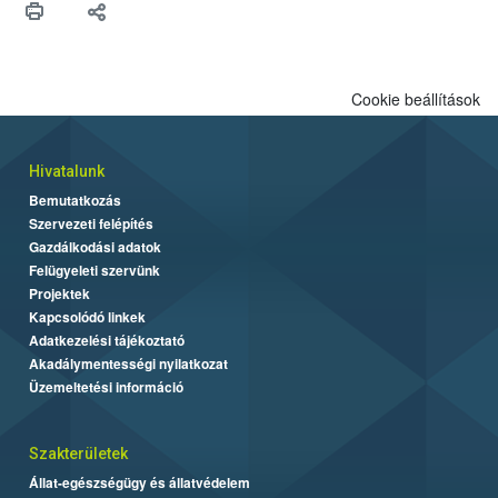
felhasználók számára is elérhető és ökológiai termesztésben is
engedélyezett.
Cookie beállítások
Hivatalunk
Bemutatkozás
Szervezeti felépítés
Gazdálkodási adatok
Felügyeleti szervünk
Projektek
Kapcsolódó linkek
Adatkezelési tájékoztató
Akadálymentességi nyilatkozat
Üzemeltetési információ
Szakterületek
Állat-egészségügy és állatvédelem