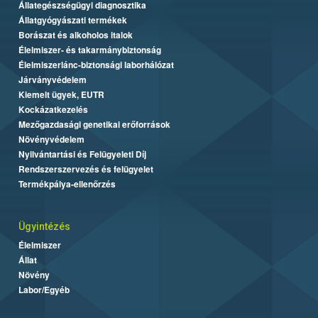
Állategészségügyi diagnosztika
Állatgyógyászati termékek
Borászat és alkoholos italok
Élelmiszer- és takarmánybiztonság
Élelmiszerlánc-biztonsági laborhálózat
Járványvédelem
Kiemelt ügyek, EUTR
Kockázatkezelés
Mezőgazdasági genetikai erőforrások
Növényvédelem
Nyilvántartási és Felügyeleti Díj
Rendszerszervezés és felügyelet
Termékpálya-ellenőrzés
Ügyintézés
Élelmiszer
Állat
Növény
Labor/Egyéb