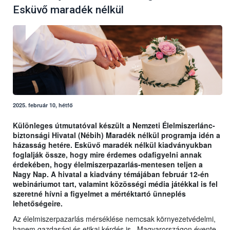
Esküvő maradék nélkül
2025. február 10, hétfő
Különleges útmutatóval készült a Nemzeti Élelmiszerlánc-
biztonsági Hivatal (Nébih) Maradék nélkül programja idén a
házasság hetére. Esküvő maradék nélkül kiadványukban
foglalják össze, hogy mire érdemes odafigyelni annak
érdekében, hogy élelmiszerpazarlás-mentesen teljen a
Nagy Nap. A hivatal a kiadvány témájában február 12-én
webináriumot tart, valamint közösségi média játékkal is fel
szeretné hívni a figyelmet a mértéktartó ünneplés
lehetőségeire.
Az élelmiszerpazarlás mérséklése nemcsak környezetvédelmi,
hanem gazdasági és etikai kérdés is. Magyarországon évente