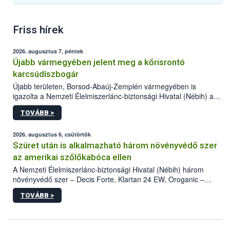
Friss hírek
2026. augusztus 7, péntek
Újabb vármegyében jelent meg a kőrisrontó
karcsúdíszbogár
Újabb területen, Borsod-Abaúj-Zemplén vármegyében is
igazolta a Nemzeti Élelmiszerlánc-biztonsági Hivatal (Nébih) a
kőrisrontó karcsúdíszbogár (Agrilus planipennis) jelenlétét. A
TOVÁBB >
kártevőt nem csak színcsapdában találták meg, de már fertőzött
fában is azonosították. A növényvédelmi szakemberek folytatják
az intenzív felderítést, emellett az intézkedéseket a szlovák
2026. augusztus 6, csütörtök
hatósággal is összehangolják a terjedés megállítása érdekében.
Szüret után is alkalmazható három növényvédő szer
az amerikai szőlőkabóca ellen
A Nemzeti Élelmiszerlánc-biztonsági Hivatal (Nébih) három
növényvédő szer – Decis Forte, Klartan 24 EW, Oroganic –
engedélyokiratát módosította, így azok a szüretet követően,
TOVÁBB >
egészen a vesszőérettség (BBCH 91) stádiumáig
felhasználhatóak a szőlőben. A kiterjesztések célja, hogy a korai
érésű szőlőkben is legyen lehetőség a károsító elleni további
védekezésre. Az Oroganic készítmény kis kiszerelésben kiskerti