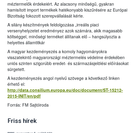
méztermelők érdekeiért. Az alacsony minőségű, gyakran
hamisított import termékek hatékonyabb kiszűrésére az Európai
Bizottság fokozott szerepvállalását kérte.
A silány készítmények feldolgozása „irreális piaci
versenyhelyzetet eredményez azok számára, akik magasabb
költséggel, minőségi terméket állítanak elő – hangsúlyozta a
helyettes államtitkár
A magyar kezdeményezés a komoly hagyományokra
visszatekintő magyarországi méztermelés védelme érdekében
uniós szinten szigorúbb eredet- és származásjelölési előírásokat
sürgetett.
A kezdeményezés angol nyelvű szövege a következő linken
érhető el:
http://data.consilium.europa.eu/doc/document/ST-15212-
2015-INIT/en/pdf
Forrás: FM Sajtóiroda
Friss hírek