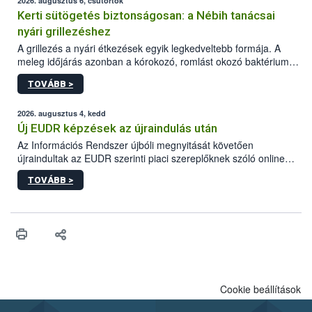
2026. augusztus 6, csütörtök
Kerti sütögetés biztonságosan: a Nébih tanácsai
nyári grillezéshez
A grillezés a nyári étkezések egyik legkedveltebb formája. A
meleg időjárás azonban a kórokozó, romlást okozó baktériumok
gyorsabb szaporodásának is kedvez. A szabadtéri sütögetés
TOVÁBB >
ezért nem csupán a megfelelő sütési technikáról szól: legalább
ilyen fontos az alapanyagok biztonságos kezelése, az alapvető
higiéniai szabályok betartása, a megfelelő hőkezelés, valamint a
2026. augusztus 4, kedd
maradékok szakszerű tárolása. A Nemzeti Élelmiszerlánc-
Új EUDR képzések az újraindulás után
biztonsági Hivatal (Nébih) Oktatási Programja összegyűjtötte a
Az Információs Rendszer újbóli megnyitását követően
biztonságos grillezés legfontosabb tudnivalóit.
újraindultak az EUDR szerinti piaci szereplőknek szóló online
képzések.
TOVÁBB >
Cookie beállítások