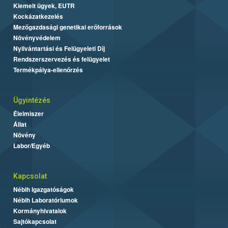
Kiemelt ügyek, EUTR
Kockázatkezelés
Mezőgazdasági genetikai erőforrások
Növényvédelem
Nyilvántartási és Felügyeleti Díj
Rendszerszervezés és felügyelet
Termékpálya-ellenőrzés
Ügyintézés
Élelmiszer
Állat
Növény
Labor/Egyéb
Kapcsolat
Nébih Igazgatóságok
Nébih Laboratóriumok
Kormányhivatalok
Sajtókapcsolat