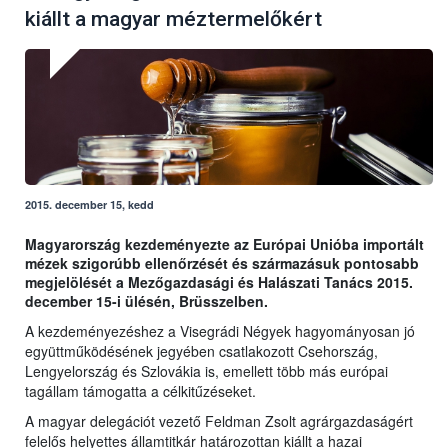
kiállt a magyar méztermelőkért
2015. december 15, kedd
Magyarország kezdeményezte az Európai Unióba importált
mézek szigorúbb ellenőrzését és származásuk pontosabb
megjelölését a Mezőgazdasági és Halászati Tanács 2015.
december 15-i ülésén, Brüsszelben.
A kezdeményezéshez a Visegrádi Négyek hagyományosan jó
együttműködésének jegyében csatlakozott Csehország,
Lengyelország és Szlovákia is, emellett több más európai
tagállam támogatta a célkitűzéseket.
A magyar delegációt vezető Feldman Zsolt agrárgazdaságért
felelős helyettes államtitkár határozottan kiállt a hazai