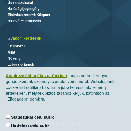
Ügyfélszolgálat
Hatósági jogsegély
Élelmiszermentő Központ
Hírlevél feliratkozás
Gyakori kérdések
Élelmiszer
Állat
Növény
Laboratóriumok
Labor/Egyéb
Adatkezelési tájékoztatónkban
megismerheti, hogyan
gondoskodunk személyes adatai védelméről. Weboldalunk
cookie-kat (sütiket) használ a jobb felhasználói élmény
érdekében, melynek biztosításához kérjük, kattintson az
„Elfogadom” gombra.
Statisztikai célú sütik
Nemzeti Élelmiszerlánc-biztonsági Hivatal
Hirdetési célú sütik
Cím: 1024 Budapest, Keleti Károly utca. 24.