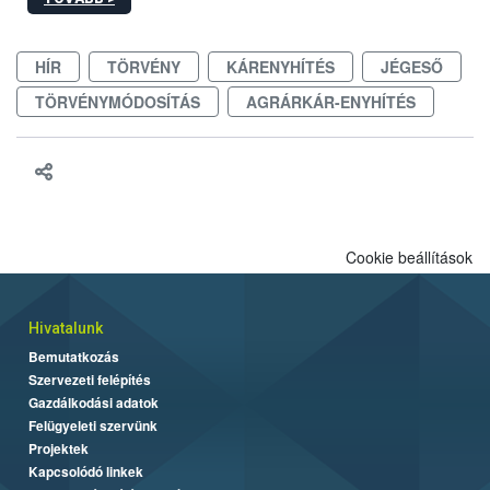
hatósági feladatokat, valamint a veszélyes eb tartását és annak
engedélyezését. Ezen eljárások során szükség esetén be kell
vonni az ebek viselkedésének megítélésében jártas szakértőt.
HÍR
TÖRVÉNY
KÁRENYHÍTÉS
JÉGESŐ
TÖRVÉNYMÓDOSÍTÁS
AGRÁRKÁR-ENYHÍTÉS
Cookie beállítások
Hivatalunk
Bemutatkozás
Szervezeti felépítés
Gazdálkodási adatok
Felügyeleti szervünk
Projektek
Kapcsolódó linkek