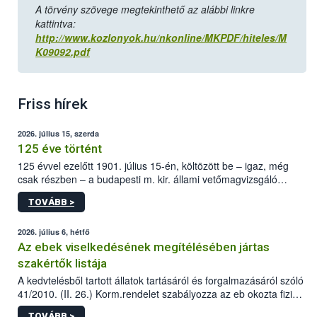
A törvény szövege megtekinthető az alábbi linkre
kattintva:
http://www.kozlonyok.hu/nkonline/MKPDF/hiteles/M
K09092.pdf
Friss hírek
2026. július 15, szerda
125 éve történt
125 évvel ezelőtt 1901. július 15-én, költözött be – igaz, még
csak részben – a budapesti m. kir. állami vetőmagvizsgáló
állomás a Kis Rókus utca 15. szám alatti, Czigler Győző által
TOVÁBB >
tervezett új épületébe.
2026. július 6, hétfő
Az ebek viselkedésének megítélésében jártas
szakértők listája
A kedvtelésből tartott állatok tartásáról és forgalmazásáról szóló
41/2010. (II. 26.) Korm.rendelet szabályozza az eb okozta fizikai
sérülés, illetve ennek veszélye keletkezésekor felmerülő
TOVÁBB >