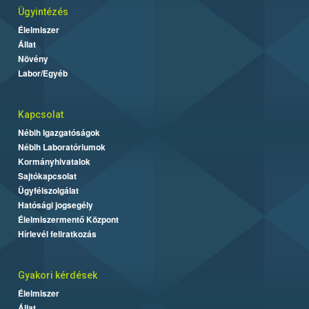
Ügyintézés
Élelmiszer
Állat
Növény
Labor/Egyéb
Kapcsolat
Nébih Igazgatóságok
Nébih Laboratóriumok
Kormányhivatalok
Sajtókapcsolat
Ügyfélszolgálat
Hatósági jogsegély
Élelmiszermentő Központ
Hírlevél feliratkozás
Gyakori kérdések
Élelmiszer
Állat