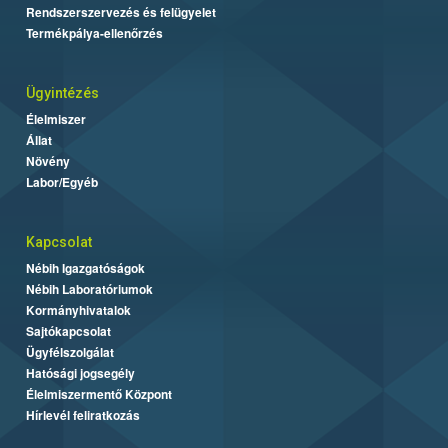
Rendszerszervezés és felügyelet
Termékpálya-ellenőrzés
Ügyintézés
Élelmiszer
Állat
Növény
Labor/Egyéb
Kapcsolat
Nébih Igazgatóságok
Nébih Laboratóriumok
Kormányhivatalok
Sajtókapcsolat
Ügyfélszolgálat
Hatósági jogsegély
Élelmiszermentő Központ
Hírlevél feliratkozás