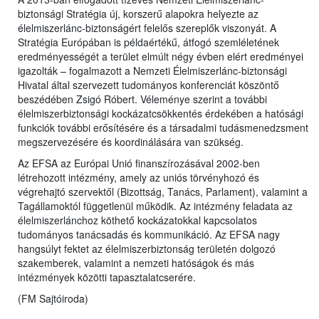
biztonsági Stratégia új, korszerű alapokra helyezte az
élelmiszerlánc-biztonságért felelős szereplők viszonyát. A
Stratégia Európában is példaértékű, átfogó szemléletének
eredményességét a terület elmúlt négy évben elért eredményei
igazolták – fogalmazott a Nemzeti Élelmiszerlánc-biztonsági
Hivatal által szervezett tudományos konferenciát köszöntő
beszédében Zsigó Róbert. Véleménye szerint a további
élelmiszerbiztonsági kockázatcsökkentés érdekében a hatósági
funkciók további erősítésére és a társadalmi tudásmenedzsment
megszervezésére és koordinálására van szükség.
Az EFSA az Európai Unió finanszírozásával 2002-ben
létrehozott intézmény, amely az uniós törvényhozó és
végrehajtó szervektől (Bizottság, Tanács, Parlament), valamint a
Tagállamoktól függetlenül működik. Az intézmény feladata az
élelmiszerlánchoz köthető kockázatokkal kapcsolatos
tudományos tanácsadás és kommunikáció. Az EFSA nagy
hangsúlyt fektet az élelmiszerbiztonság területén dolgozó
szakemberek, valamint a nemzeti hatóságok és más
intézmények közötti tapasztalatcserére.
(FM Sajtóiroda)