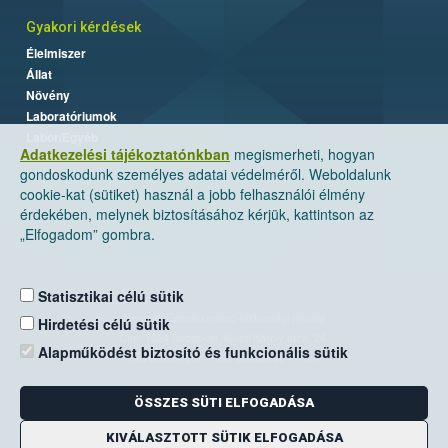
Gyakori kérdések
Élelmiszer
Állat
Növény
Laboratóriumok
Labor/Egyéb
Adatkezelési tájékoztatónkban
megismerheti, hogyan
gondoskodunk személyes adatai védelméről. Weboldalunk
cookie-kat (sütiket) használ a jobb felhasználói élmény
érdekében, melynek biztosításához kérjük, kattintson az
„Elfogadom” gombra.
Statisztikai célú sütik
Nemzeti Élelmiszerlánc-biztonsági Hivatal
Hirdetési célú sütik
Cím: 1024 Budapest, Keleti Károly utca. 24.
Alapműködést biztosító és funkcionális sütik
Levelezési cím: 1525 Budapest. Pf. 30.
ÖSSZES SÜTI ELFOGADÁSA
E-mail:
ugyfelszolgalat@nebih.gov.hu
Zöld szám: 06-80/263-244
KIVÁLASZTOTT SÜTIK ELFOGADÁSA