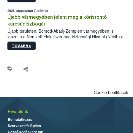
számottevően megnövekedett az elmúlt időszakban. A Nébih
összegyűjtötte az illegális növényvédő szerek kapcsán
2026. augusztus 7, péntek
előforduló árulkodó jeleket, valamint a webáruházakból való
Újabb vármegyében jelent meg a kőrisrontó
vásárlás kockázatait.
karcsúdíszbogár
Újabb területen, Borsod-Abaúj-Zemplén vármegyében is
igazolta a Nemzeti Élelmiszerlánc-biztonsági Hivatal (Nébih) a
kőrisrontó karcsúdíszbogár (Agrilus planipennis) jelenlétét. A
TOVÁBB >
kártevőt nem csak színcsapdában találták meg, de már fertőzött
fában is azonosították. A növényvédelmi szakemberek folytatják
az intenzív felderítést, emellett az intézkedéseket a szlovák
hatósággal is összehangolják a terjedés megállítása érdekében.
Cookie beállítások
Hivatalunk
Bemutatkozás
Szervezeti felépítés
Gazdálkodási adatok