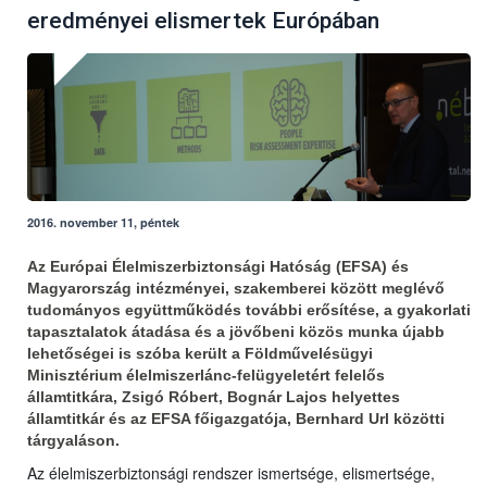
eredményei elismertek Európában
2016. november 11, péntek
Az Európai Élelmiszerbiztonsági Hatóság (EFSA) és
Magyarország intézményei, szakemberei között meglévő
tudományos együttműködés további erősítése, a gyakorlati
tapasztalatok átadása és a jövőbeni közös munka újabb
lehetőségei is szóba került a Földművelésügyi
Minisztérium élelmiszerlánc-felügyeletért felelős
államtitkára, Zsigó Róbert, Bognár Lajos helyettes
államtitkár és az EFSA főigazgatója, Bernhard Url közötti
tárgyaláson.
Az élelmiszerbiztonsági rendszer ismertsége, elismertsége,