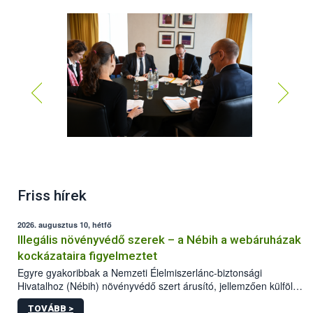
Friss hírek
2026. augusztus 10, hétfő
Illegális növényvédő szerek – a Nébih a webáruházak
kockázataira figyelmeztet
Egyre gyakoribbak a Nemzeti Élelmiszerlánc-biztonsági
Hivatalhoz (Nébih) növényvédő szert árusító, jellemzően külföldi
honlapok kapcsán érkező bejelentések. Emellett az ilyen
TOVÁBB >
termékeket kínáló kéretlen online reklámok mennyisége is