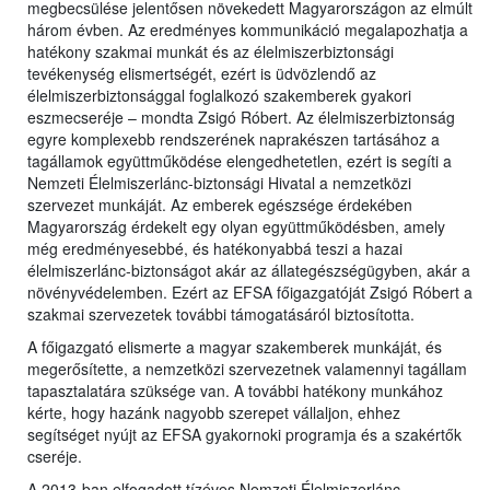
megbecsülése jelentősen növekedett Magyarországon az elmúlt
három évben. Az eredményes kommunikáció megalapozhatja a
hatékony szakmai munkát és az élelmiszerbiztonsági
tevékenység elismertségét, ezért is üdvözlendő az
élelmiszerbiztonsággal foglalkozó szakemberek gyakori
eszmecseréje – mondta Zsigó Róbert. Az élelmiszerbiztonság
egyre komplexebb rendszerének naprakészen tartásához a
tagállamok együttműködése elengedhetetlen, ezért is segíti a
Nemzeti Élelmiszerlánc-biztonsági Hivatal a nemzetközi
szervezet munkáját. Az emberek egészsége érdekében
Magyarország érdekelt egy olyan együttműködésben, amely
még eredményesebbé, és hatékonyabbá teszi a hazai
élelmiszerlánc-biztonságot akár az állategészségügyben, akár a
növényvédelemben. Ezért az EFSA főigazgatóját Zsigó Róbert a
szakmai szervezetek további támogatásáról biztosította.
A főigazgató elismerte a magyar szakemberek munkáját, és
megerősítette, a nemzetközi szervezetnek valamennyi tagállam
tapasztalatára szüksége van. A további hatékony munkához
kérte, hogy hazánk nagyobb szerepet vállaljon, ehhez
segítséget nyújt az EFSA gyakornoki programja és a szakértők
cseréje.
A 2013-ban elfogadott tízéves Nemzeti Élelmiszerlánc-