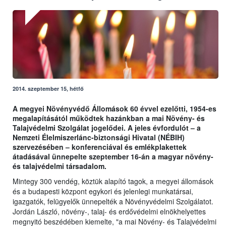
2014. szeptember 15, hétfő
A megyei Növényvédő Állomások 60 évvel ezelőtti, 1954-es
megalapításától működtek hazánkban a mai Növény- és
Talajvédelmi Szolgálat jogelődei. A jeles évfordulót – a
Nemzeti Élelmiszerlánc-biztonsági Hivatal (NÉBIH)
szervezésében – konferenciával és emlékplakettek
átadásával ünnepelte szeptember 16-án a magyar növény-
és talajvédelmi társadalom.
Mintegy 300 vendég, köztük alapító tagok, a megyei állomások
és a budapesti központ egykori és jelenlegi munkatársai,
igazgatók, felügyelők ünnepelték a Növényvédelmi Szolgálatot.
Jordán László, növény-, talaj- és erdővédelmi elnökhelyettes
megnyitó beszédében kiemelte, "a mai Növény- és Talajvédelmi