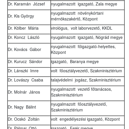
Dr. Karamán József
nyugalmazott igazgató, Zala megye
nyugalmazott növénykórtani
Dr. Kis György
mérnökszakértő, Központ
Dr. Kölber Mária
virológus, volt laborvezető, KKDL
Dr. Koncz László
nyugalmazott igazgató, Nógrád megye
nyugalmazott főigazgató-helyettes,
Dr. Kovács Gábor
Központ
Dr. Kurucz Sándor
igazgató, Baranya megye
Dr. Lánszki Imre
volt főosztályvezető, Szakminisztérium
Dr. Lovászy Csaba
talajvédelmi jogász, Szakminisztérium
nyugalmazott vezető főtanácsos,
Dr. Molnár János
Szakminisztérium
nyugalmazott főosztályvezető,
Dr. Nagy Bálint
Szakminisztérium
Dr. Ocskó Zoltán
volt engedélyezési igazgató, Központ
Dr. Pálmai Ottó
igazgató, Fejér megye