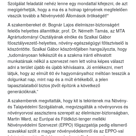
Szolgálat feladatát nehéz lenne egy mondattal kifejezni, de azt
megígérhetjük, hogy a ma és a holnap igényének megfelelően
visszük tovább a Növényvédő Állomások örökségét!"
A szakembereket dr. Bognár Lajos élelmiszer-biztonságért
felelős helyettes államtitkár, prof. Dr. Németh Tamás, az MTA
Agrártudományi Osztályának elnöke és Szalkai Gábor
főosztályvezető-helyettes, növény-egészségügyi főtisztviselő is
köszöntötte. Szalkai Gábor köszöntőjében hangsúlyozta, hogy
„tudományosan felkészült és a szakma iránti elhivatott
munkatársak nélkül a szervezet nem lett volna képes választ
adni a terület újabb és újabb kihívásaira. Jó emlékezni, mert
látjuk, hogy az elmúlt 60 év hagyományaihoz méltóan tesszük a
dolgunkat nap, mint nap és a múlt értékeiből, a jelen
tapasztalataiból biztos jövőt építünk a következő
generációknak.”
A szakemberek megvitatták, hogy kit is tekintenek ma Növény-
és Talajvédelmi Szolgálatnak, megvizsgálták a növényorvos és
növényorvosi asszisztens szerepét az élelmiszer-biztonságban,
Martin Ward, az Európai és Földközi-tenger melléki
Növényvédelmi Szervezet (EPPO) főigazgatója pedig elismerő
szavakkal szólt a magyar növényvédelemről és az EPPO-val