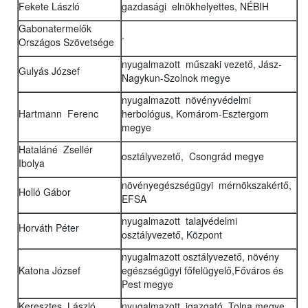
Fekete László
gazdasági elnökhelyettes, NÉBIH
Gabonatermelők
.
Országos Szövetsége
nyugalmazott műszaki vezető, Jász-
Gulyás József
Nagykun-Szolnok megye
nyugalmazott növényvédelmi
Hartmann Ferenc
herbológus, Komárom-Esztergom
megye
Hataláné Zsellér
osztályvezető, Csongrád megye
Ibolya
növényegészségügyi mérnökszakértő,
Holló Gábor
EFSA
nyugalmazott talajvédelmi
Horváth Péter
osztályvezető, Központ
nyugalmazott osztályvezető, növény
Katona József
egészségügyi főfelügyelő,Főváros és
Pest megye
Keresztes László
nyugalmazott igazgató, Tolna megye