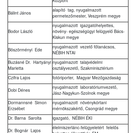
Központ
alapító tag, nyugalmazott
Bálint János
permetezőmester, Veszprém megye
nyugalmazott igazgatóhelyettes,
Bodor László
növény- egészségügyi felügyelő Bács-
Kiskun megye
nyugalmazott vezető főtanácsos,
Böszörményi Ede
NÉBIH NTAI
Buzásné Dr. Hartyányi
nyugalmazott talajvédelmi
Marietta
osztályvezető, Szakminisztérium
Czifra Lajos
fotóriporter, Magyar Mezőgazdaság
nyugalmazott laboratóriumvezető,
Dobi Dénes
Jász-Nagykun-Szolnok megye
Dormannsné Simon
nyugalmazott növénykórtani
Erzsébet
mérnökszakértő, Csongrád megye
Dr. Barna Sarolta
igazgató, NÉBIH ÉKI
élelmiszerlánc-felügyeletért felelős
Dr. Bognár Lajos