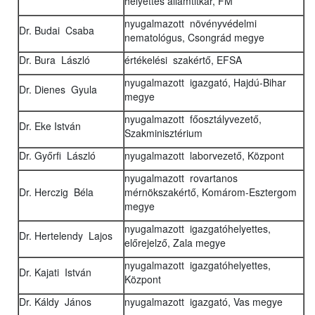
helyettes államtitkár, FM
nyugalmazott növényvédelmi
Dr. Budai Csaba
nematológus, Csongrád megye
Dr. Bura László
értékelési szakértő, EFSA
nyugalmazott igazgató, Hajdú-Bihar
Dr. Dienes Gyula
megye
nyugalmazott főosztályvezető,
Dr. Eke István
Szakminisztérium
Dr. Győrfi László
nyugalmazott laborvezető, Központ
nyugalmazott rovartanos
Dr. Herczig Béla
mérnökszakértő, Komárom-Esztergom
megye
nyugalmazott igazgatóhelyettes,
Dr. Hertelendy Lajos
előrejelző, Zala megye
nyugalmazott igazgatóhelyettes,
Dr. Kajati István
Központ
Dr. Káldy János
nyugalmazott igazgató, Vas megye