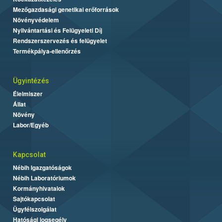
Mezőgazdasági genetikai erőforrások
Növényvédelem
Nyilvántartási és Felügyeleti Díj
Rendszerszervezés és felügyelet
Termékpálya-ellenőrzés
Ügyintézés
Élelmiszer
Állat
Növény
Labor/Egyéb
Kapcsolat
Nébih Igazgatóságok
Nébih Laboratóriumok
Kormányhivatalok
Sajtókapcsolat
Ügyfélszolgálat
Hatósági jogsegély