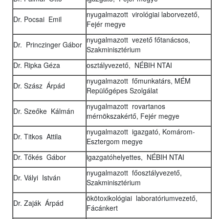
nyugalmazott virológiai laborvezető,
Dr. Pocsai Emil
Fejér megye
nyugalmazott vezető főtanácsos,
Dr. Princzinger Gábor
Szakminisztérium
Dr. Ripka Géza
osztályvezető, NÉBIH NTAI
nyugalmazott főmunkatárs, MÉM
Dr. Szász Árpád
Repülőgépes Szolgálat
nyugalmazott rovartanos
Dr. Szeőke Kálmán
mérnökszakértő, Fejér megye
nyugalmazott igazgató, Komárom-
Dr. Titkos Attila
Esztergom megye
Dr. Tőkés Gábor
igazgatóhelyettes, NÉBIH NTAI
nyugalmazott főosztályvezető,
Dr. Vályi István
Szakminisztérium
ökötoxikológiai laboratóriumvezető,
Dr. Zaják Árpád
Fácánkert