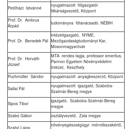
nyugalmazott főigazgatói
Petőházi Istvánné
titkárságvezető, Központ
Prof. Dr. Ambrus
tudományos főtanácsadó, NÉBIH
Árpád
intézetigazgató, NYME,
Prof. Dr. Benedek Pál
Mezőgazdaságtudományi Kar,
Mosonmagyaróvár
MTA rendes tagja, professor emeritus,
Prof. Dr. Horváth
Pannon Egyetem Növényvédelmi
József
Intézet, Keszthely
Puchmüller Sándor
nyugalmazott anyagbeszerző, Központ
nyugalmazott igazgató, Szabolcs-
Sallai Pál
Szatmár-Bereg megye
igazgató, Szabolcs-Szatmár-Bereg
Sipos Tibor
megye
Szabó Gábor
osztályvezető, Zala megye
növényegészségügyi mérnökszakértő,
Szabó Lajos