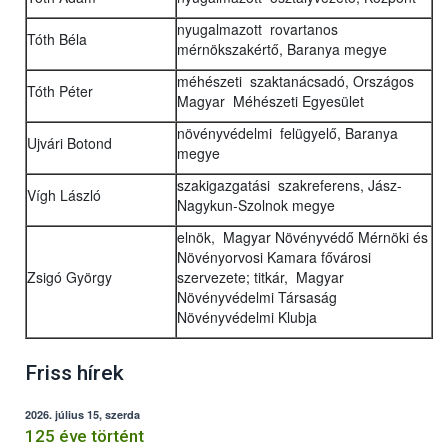
nyugalmazott rovartanos
Tóth Béla
mérnökszakértő, Baranya megye
méhészeti szaktanácsadó, Országos
Tóth Péter
Magyar Méhészeti Egyesület
növényvédelmi felügyelő, Baranya
Ujvári Botond
megye
szakigazgatási szakreferens, Jász-
Vígh László
Nagykun-Szolnok megye
elnök, Magyar Növényvédő Mérnöki és
Növényorvosi Kamara fővárosi
Zsigó György
szervezete; titkár, Magyar
Növényvédelmi Társaság
Növényvédelmi Klubja
Friss hírek
2026. július 15, szerda
125 éve történt