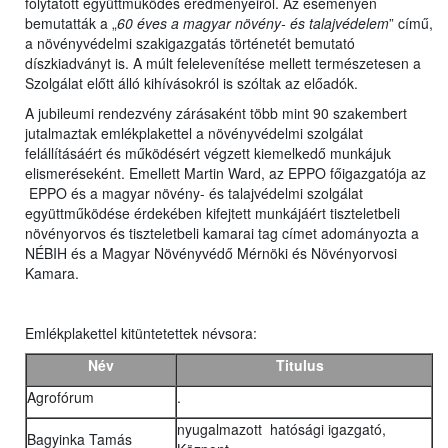
folytatott együttműködés eredményeiről. Az eseményen
bemutatták a „
60 éves a magyar növény- és talajvédelem
” című,
a növényvédelmi szakigazgatás történetét bemutató
díszkiadványt is. A múlt felelevenítése mellett természetesen a
Szolgálat előtt álló kihívásokról is szóltak az előadók.
A jubileumi rendezvény zárásaként több mint 90 szakembert
jutalmaztak emlékplakettel a növényvédelmi szolgálat
felállításáért és működésért végzett kiemelkedő munkájuk
elismeréseként. Emellett Martin Ward, az EPPO főigazgatója az
EPPO és a magyar növény- és talajvédelmi szolgálat
együttműködése érdekében kifejtett munkájáért tiszteletbeli
növényorvos és tiszteletbeli kamarai tag címet adományozta a
NÉBIH és a Magyar Növényvédő Mérnöki és Növényorvosi
Kamara.
Emlékplakettel kitüntetettek névsora:
Név
Titulus
Agrofórum
.
nyugalmazott hatósági igazgató,
Bagyinka Tamás