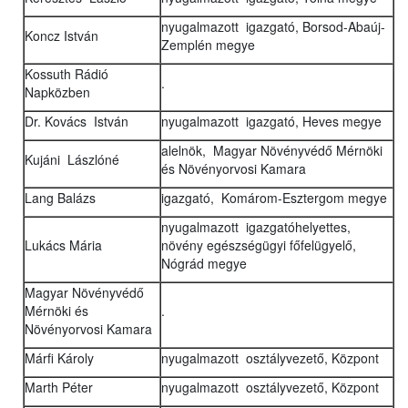
nyugalmazott igazgató, Borsod-Abaúj-
Koncz István
Zemplén megye
Kossuth Rádió
.
Napközben
Dr. Kovács István
nyugalmazott igazgató, Heves megye
alelnök, Magyar Növényvédő Mérnöki
Kujáni Lászlóné
és Növényorvosi Kamara
Lang Balázs
igazgató, Komárom-Esztergom megye
nyugalmazott igazgatóhelyettes,
Lukács Mária
növény egészségügyi főfelügyelő,
Nógrád megye
Magyar Növényvédő
Mérnöki és
.
Növényorvosi Kamara
Márfi Károly
nyugalmazott osztályvezető, Központ
Marth Péter
nyugalmazott osztályvezető, Központ