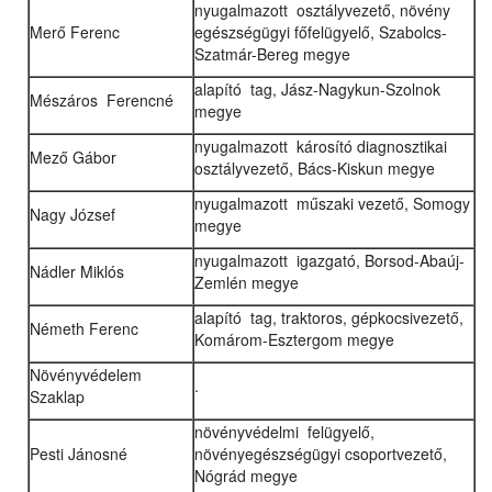
nyugalmazott osztályvezető, növény
Merő Ferenc
egészségügyi főfelügyelő, Szabolcs-
Szatmár-Bereg megye
alapító tag, Jász-Nagykun-Szolnok
Mészáros Ferencné
megye
nyugalmazott károsító diagnosztikai
Mező Gábor
osztályvezető, Bács-Kiskun megye
nyugalmazott műszaki vezető, Somogy
Nagy József
megye
nyugalmazott igazgató, Borsod-Abaúj-
Nádler Miklós
Zemlén megye
alapító tag, traktoros, gépkocsivezető,
Németh Ferenc
Komárom-Esztergom megye
Növényvédelem
.
Szaklap
növényvédelmi felügyelő,
Pesti Jánosné
növényegészségügyi csoportvezető,
Nógrád megye