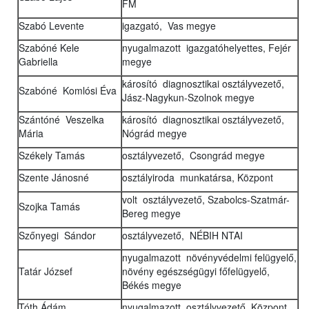
FM
Szabó Levente
igazgató, Vas megye
Szabóné Kele
nyugalmazott igazgatóhelyettes, Fejér
Gabriella
megye
károsító diagnosztikai osztályvezető,
Szabóné Komlósi Éva
Jász-Nagykun-Szolnok megye
Szántóné Veszelka
károsító diagnosztikai osztályvezető,
Mária
Nógrád megye
Székely Tamás
osztályvezető, Csongrád megye
Szente Jánosné
osztályiroda munkatársa, Központ
volt osztályvezető, Szabolcs-Szatmár-
Szojka Tamás
Bereg megye
Szőnyegi Sándor
osztályvezető, NÉBIH NTAI
nyugalmazott növényvédelmi felügyelő,
Tatár József
növény egészségügyi főfelügyelő,
Békés megye
Tóth Ádám
nyugalmazott osztályvezető, Központ