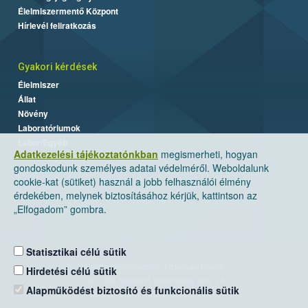
Élelmiszermentő Központ
Hírlevél feliratkozás
Gyakori kérdések
Élelmiszer
Állat
Növény
Laboratóriumok
Labor/Egyéb
Adatkezelési tájékoztatónkban
megismerheti, hogyan
gondoskodunk személyes adatai védelméről. Weboldalunk
cookie-kat (sütiket) használ a jobb felhasználói élmény
érdekében, melynek biztosításához kérjük, kattintson az
„Elfogadom” gombra.
Statisztikai célú sütik
Nemzeti Élelmiszerlánc-biztonsági Hivatal
Hirdetési célú sütik
Cím: 1024 Budapest, Keleti Károly utca. 24.
Alapműködést biztosító és funkcionális sütik
Levelezési cím: 1525 Budapest. Pf. 30.