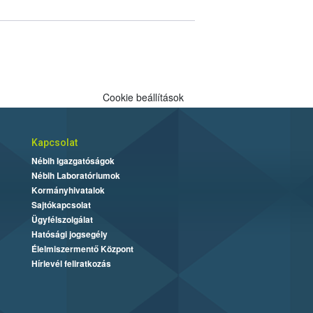
Cookie beállítások
Kapcsolat
Nébih Igazgatóságok
Nébih Laboratóriumok
Kormányhivatalok
Sajtókapcsolat
Ügyfélszolgálat
Hatósági jogsegély
Élelmiszermentő Központ
Hírlevél feliratkozás