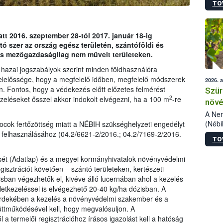
TO
kőris
jelen
talál
azono
tt 2016. szeptember 28-tól 2017. január 18-ig
folyta
ó szer az ország egész területén, szántóföldi és
intéz
 és mezőgazdaságilag nem művelt területeken.
össze
a hazai jogszabályok szerint minden földhasználóra
érdek
felelőssége, hogy a megfelelő időben, megfelelő módszerek
2026. 
n. Fontos, hogy a védekezés előtt előzetes felmérést
Szür
2
zeléseket ősszel akkor indokolt elvégezni, ha a 100 m
-re
növé
szől
A Nem
(Nébi
ocok fertőzöttség miatt a NÉBIH szükséghelyzeti engedélyt
Klart
r felhasználásához (04.2/6621-2/2016.; 04.2/7169-2/2016.
TO
módos
egész
zését (Adatlap) és a megyei kormányhivatalok növényvédelmi
felha
egisztrációt követően – szántó területeken, kertészeti
célja
zisban végezhetők el, kivéve álló lucernában ahol a kezelés
lehet
letkezeléssel is elvégezhető 20-40 kg/ha dózisban. A
Az Or
érdekében a kezelés a növényvédelmi szakember és a
felha
terme
üttműködésével kell, hogy megvalósuljon. A
a termelői regisztrációhoz írásos igazolást kell a hatóság