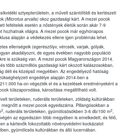
kvidéki sztyepterületein, a művelt szántóföldi és kertészeti
cok
(Microtus arvalis)
okoz gazdasági kárt. A mezei pocok
i feltételek esetén a nőstények életük során akár 7-9
ot hozhatnak világra. A mezei pocok már egyhónapos
iklusa alapján a védekezés ellene igen problémás lehet.
es ellenségeik (egerészölyv, vércsék, varjak, gólyák,
ugyan akadályozni, de egyes években nagyobb populáció
ekre is szükség van. A mezei pocok Magyarországon 2014.
s több százmilliós gazdasági kárt okozott kalászosokban,
g déli és középső megyéiben. Az engedélyező hatóság
szükséghelyzeti engedélye alapján 2014-ben a
 211.000 ha-on végezték el és a kezelések eredményeként a
cok túlszaporodása, károsítása megállítható volt.
t területeken, ruderális területeken, zöldség kultúrákban
en megnőtt a mezei pocok egyedszáma. Pillangósokban a
2
2
m
, ruderális területeken, gyümölcsösökben 3-6 db/100 m
,
végén az egyedszám több megyében is emelkedett, és félő,
en a kártevők fokozottabb növényvédelmi kockázatot
ében, gyümölcsös kultúrákban és álló lucernában.