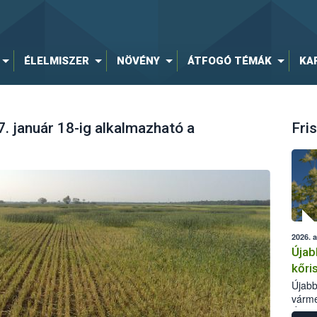
ÉLELMISZER
NÖVÉNY
ÁTFOGÓ TÉMÁK
KA
. január 18-ig alkalmazható a
Fris
2026. 
Újab
kőri
Újabb
várme
Élelm