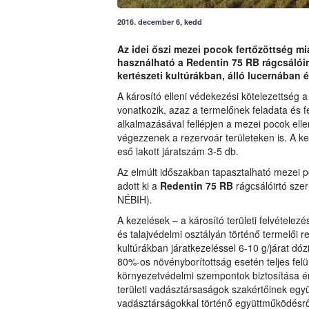
2016. december 6, kedd
Az idei őszi mezei pocok fertőzöttség mia
használható a Redentin 75 RB rágcsálóirt
kertészeti kultúrákban, álló lucernában
A károsító elleni védekezési kötelezettség 
vonatkozik, azaz a termelőnek feladata és 
alkalmazásával fellépjen a mezei pocok elle
végezzenek a rezervoár területeken is. A ke
eső lakott járatszám 3-5 db.
Az elmúlt időszakban tapasztalható mezei p
adott ki a
Redentin 75 RB
rágcsálóirtó sze
NÉBIH)
.
A kezelések – a károsító területi felvétele
és talajvédelmi osztályán történő termelői r
kultúrákban járatkezeléssel 6-10 g/járat dó
80%-os növényborítottság esetén teljes felü
környezetvédelmi szempontok biztosítása 
területi vadásztársaságok szakértőinek egy
vadásztárságokkal történő együttműködésről 