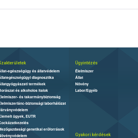
Szakterületek
Ügyintézés
Állat-egészségügy és állatvédelem
Élelmiszer
Állategészségügyi diagnosztika
Állat
Állatgyógyászati termékek
Növény
Borászat és alkoholos italok
Labor/Egyéb
Élelmiszer- és takarmánybiztonság
Élelmiszerlánc-biztonsági laborhálózat
Járványvédelem
Kiemelt ügyek, EUTR
Kockázatkezelés
Mezőgazdasági genetikai erőforrások
Gyakori kérdések
Növényvédelem