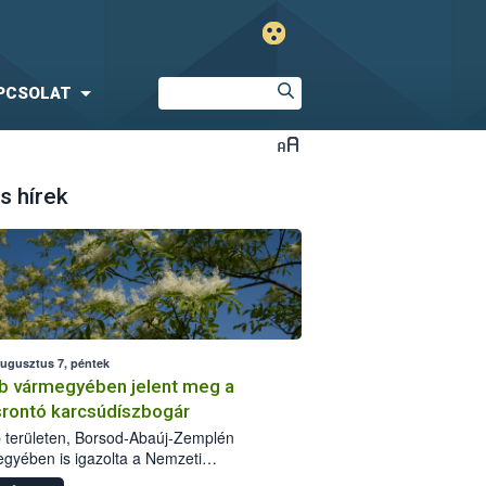
PCSOLAT
s hírek
augusztus 7, péntek
b vármegyében jelent meg a
srontó karcsúdíszbogár
 területen, Borsod-Abaúj-Zemplén
gyében is igazolta a Nemzeti
iszerlánc-biztonsági Hivatal (Nébih) a