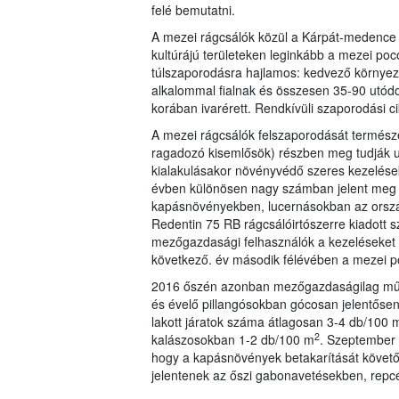
felé bemutatni.
A mezei rágcsálók közül a Kárpát-medence sí
kultúrájú területeken leginkább a mezei po
túlszaporodásra hajlamos: kedvező környezet
alkalommal fialnak és összesen 35-90 utód
korában ivarérett. Rendkívüli szaporodási c
A mezei rágcsálók felszaporodását természet
ragadozó kisemlősök) részben meg tudják 
kialakulásakor növényvédő szeres kezelés
évben különösen nagy számban jelent meg é
kapásnövényekben, lucernásokban az orszá
Redentin 75 RB rágcsálóirtószerre kiadott 
mezőgazdasági felhasználók a kezeléseket
következő. év második félévében a mezei po
2016 őszén azonban mezőgazdaságilag művel
és évelő pillangósokban gócosan jelentős
lakott járatok száma átlagosan 3-4 db/100 
2
kalászosokban 1-2 db/100 m
. Szeptember 
hogy a kapásnövények betakarítását követő
jelentenek az őszi gabonavetésekben, repc