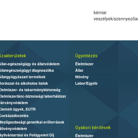
kémiai
veszélyek/szennyező
Szakterületek
Ügyintézés
Állat-egészségügy és állatvédelem
Élelmiszer
Állategészségügyi diagnosztika
Állat
Állatgyógyászati termékek
Növény
Borászat és alkoholos italok
Labor/Egyéb
Élelmiszer- és takarmánybiztonság
Élelmiszerlánc-biztonsági laborhálózat
Járványvédelem
Kiemelt ügyek, EUTR
Kockázatkezelés
Mezőgazdasági genetikai erőforrások
Gyakori kérdések
Növényvédelem
Nyilvántartási és Felügyeleti Díj
Élelmiszer