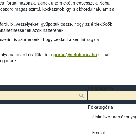
és forgalmazónak, akinek a termékét megvesszük. Noha
dszere magas szintű, kockázatok így is előfordulnak, amit a
rduló „veszélyeket” gyűjtöttük össze, hogy az érdeklődők
tánanézhessenek azok hátterének.
szerint is szűrhetőek, hogy például a kémiai vagy a
 folyamatosan bővítjük, de a
portal@nebih.gov.hu
e-mail
 fogadunk.
Főkategória
Főkategória
élelmiszer adalékanya
kémiai