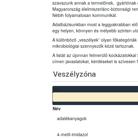
szavazunk annak a termelőnek, gyártónak 
Magyarország élelmiszerlánc-biztonsági ren
Nébih folyamatosan kommunikál.
Adatbázisunkban most a leggyakrabban előfo
egy helyen, könnyen és mélyebb szinten u
A különböző „veszélyek” olyan főkategóriák 
mikrobiológiai szennyezők közé tartoznak.
A listát az újonnan felmerülő kockázatokkal
címen javaslatokat, kérdéseket is szívesen
Veszélyzóna
Név
Név
adalékanyagok
4-metil-imidazol