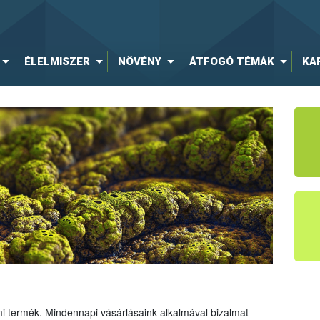
ÉLELMISZER
NÖVÉNY
ÁTFOGÓ TÉMÁK
KA
mi termék. Mindennapi vásárlásaink alkalmával bizalmat