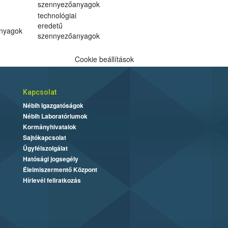
szennyezőanyagok
technológiai
eredetű
anyagok
szennyezőanyagok
Cookie beállítások
Kapcsolat
Nébih Igazgatóságok
Nébih Laboratóriumok
Kormányhivatalok
Sajtókapcsolat
Ügyfélszolgálat
Hatósági jogsegély
Élelmiszermentő Központ
Hírlevél feliratkozás