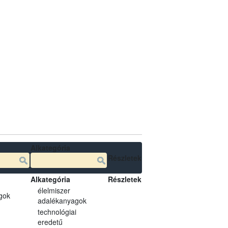
Alkategória
Részletek
Alkategória
Részletek
élelmiszer
gok
adalékanyagok
technológiai
eredetű