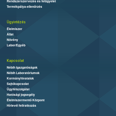
Rendszerszervezés és felügyelet
Termékpálya-ellenőrzés
Ügyintézés
Élelmiszer
Állat
Növény
Labor/Egyéb
Kapcsolat
Nébih Igazgatóságok
Nébih Laboratóriumok
Kormányhivatalok
Sajtókapcsolat
Ügyfélszolgálat
Hatósági jogsegély
Élelmiszermentő Központ
Hírlevél feliratkozás