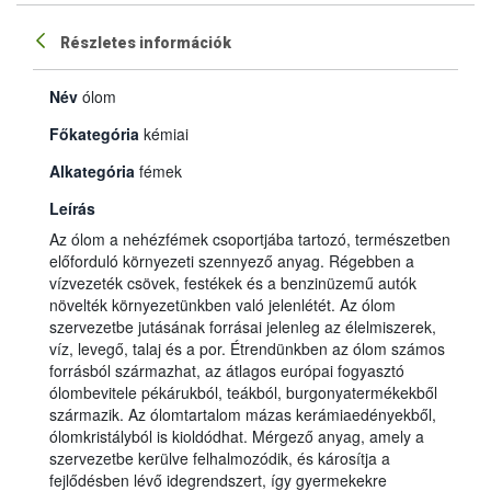
Részletes információk
Név
ólom
Főkategória
kémiai
Alkategória
fémek
Leírás
Az ólom a nehézfémek csoportjába tartozó, természetben
előforduló környezeti szennyező anyag. Régebben a
vízvezeték csövek, festékek és a benzinüzemű autók
növelték környezetünkben való jelenlétét. Az ólom
szervezetbe jutásának forrásai jelenleg az élelmiszerek,
víz, levegő, talaj és a por. Étrendünkben az ólom számos
forrásból származhat, az átlagos európai fogyasztó
ólombevitele pékárukból, teákból, burgonyatermékekből
származik. Az ólomtartalom mázas kerámiaedényekből,
ólomkristályból is kioldódhat. Mérgező anyag, amely a
szervezetbe kerülve felhalmozódik, és károsítja a
fejlődésben lévő idegrendszert, így gyermekekre