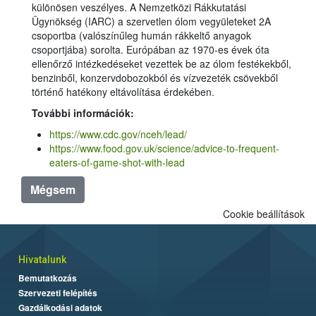
különösen veszélyes. A Nemzetközi Rákkutatási
Ügynökség (IARC) a szervetlen ólom vegyületeket 2A
csoportba (valószínűleg humán rákkeltő anyagok
csoportjába) sorolta. Európában az 1970-es évek óta
ellenőrző intézkedéseket vezettek be az ólom festékekből,
benzinből, konzervdobozokból és vízvezeték csövekből
történő hatékony eltávolítása érdekében.
További információk:
https://www.cdc.gov/nceh/lead/
https://www.food.gov.uk/science/advice-to-frequent-
eaters-of-game-shot-with-lead
Mégsem
Cookie beállítások
Hivatalunk
Bemutatkozás
Szervezeti felépítés
Gazdálkodási adatok