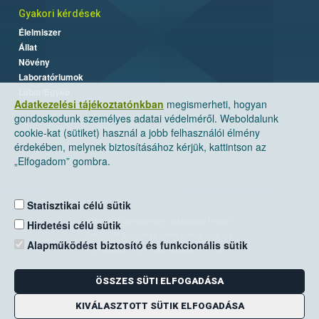
Gyakori kérdések
Élelmiszer
Állat
Növény
Laboratóriumok
Labor/Egyéb
Adatkezelési tájékoztatónkban
megismerheti, hogyan
gondoskodunk személyes adatai védelméről. Weboldalunk
cookie-kat (sütiket) használ a jobb felhasználói élmény
érdekében, melynek biztosításához kérjük, kattintson az
„Elfogadom” gombra.
Statisztikai célú sütik
Nemzeti Élelmiszerlánc-biztonsági Hivatal
Hirdetési célú sütik
Cím: 1024 Budapest, Keleti Károly utca. 24.
Alapműködést biztosító és funkcionális sütik
Levelezési cím: 1525 Budapest. Pf. 30.
ÖSSZES SÜTI ELFOGADÁSA
E-mail:
ugyfelszolgalat@nebih.gov.hu
Zöld szám: 06-80/263-244
KIVÁLASZTOTT SÜTIK ELFOGADÁSA
Telefon: 06-1/ 336-9000