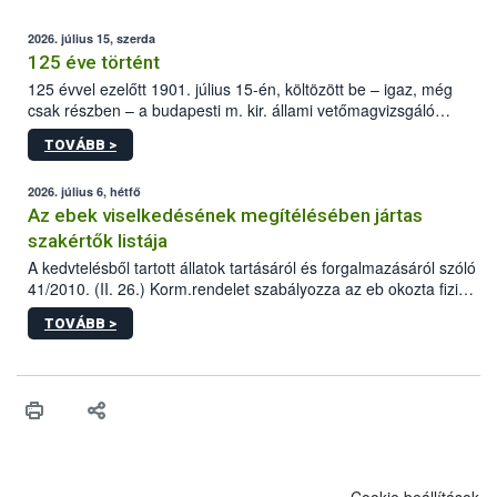
2026. július 15, szerda
125 éve történt
125 évvel ezelőtt 1901. július 15-én, költözött be – igaz, még
csak részben – a budapesti m. kir. állami vetőmagvizsgáló
állomás a Kis Rókus utca 15. szám alatti, Czigler Győző által
TOVÁBB >
tervezett új épületébe.
2026. július 6, hétfő
Az ebek viselkedésének megítélésében jártas
szakértők listája
A kedvtelésből tartott állatok tartásáról és forgalmazásáról szóló
41/2010. (II. 26.) Korm.rendelet szabályozza az eb okozta fizikai
sérülés, illetve ennek veszélye keletkezésekor felmerülő
TOVÁBB >
hatósági feladatokat, valamint a veszélyes eb tartását és annak
engedélyezését. Ezen eljárások során szükség esetén be kell
vonni az ebek viselkedésének megítélésében jártas szakértőt.