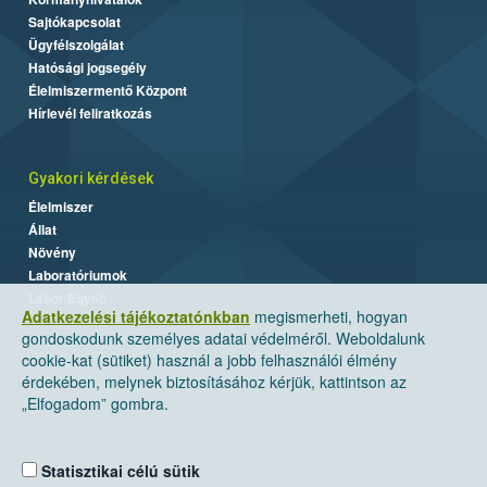
Sajtókapcsolat
Ügyfélszolgálat
Hatósági jogsegély
Élelmiszermentő Központ
Hírlevél feliratkozás
Gyakori kérdések
Élelmiszer
Állat
Növény
Laboratóriumok
Labor/Egyéb
Adatkezelési tájékoztatónkban
megismerheti, hogyan
gondoskodunk személyes adatai védelméről. Weboldalunk
cookie-kat (sütiket) használ a jobb felhasználói élmény
érdekében, melynek biztosításához kérjük, kattintson az
„Elfogadom” gombra.
Statisztikai célú sütik