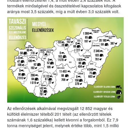
mostani ellenőrzésnél 1,4, a múlt évben 2,4 százalék volt. A
termékek minőségével és összetételével kapcsolatos kifogások
aránya most 3,5 százalék, míg a múlt évben 3,0 százalék volt.
Az ellenőrzések alkalmával megvizsgált 12 852 magyar és
külföldi élelmiszer tételből 201 tételt (az ellenőrzött tételek
számának 1,6 százaléka) kellett kivonni a forgalomból. Ez 7,9
tonna mennyiséget jelent, melynek értéke több, mint 1,5 millió