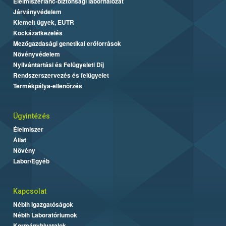
Élelmiszerlánc-biztonsági laborhálózat
Járványvédelem
Kiemelt ügyek, EUTR
Kockázatkezelés
Mezőgazdasági genetikai erőforrások
Növényvédelem
Nyilvántartási és Felügyeleti Díj
Rendszerszervezés és felügyelet
Termékpálya-ellenőrzés
Ügyintézés
Élelmiszer
Állat
Növény
Labor/Egyéb
Kapcsolat
Nébih Igazgatóságok
Nébih Laboratóriumok
Kormányhivatalok