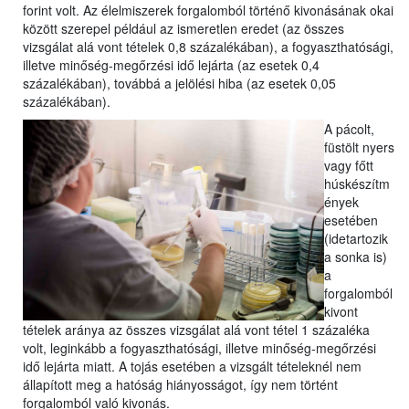
forint volt. Az élelmiszerek forgalomból történő kivonásának okai
között szerepel például az ismeretlen eredet (az összes
vizsgálat alá vont tételek 0,8 százalékában), a fogyaszthatósági,
illetve minőség-megőrzési idő lejárta (az esetek 0,4
százalékában), továbbá a jelölési hiba (az esetek 0,05
százalékában).
A pácolt,
füstölt nyers
vagy főtt
húskészítm
ények
esetében
(idetartozik
a sonka is)
a
forgalomból
kivont
tételek aránya az összes vizsgálat alá vont tétel 1 százaléka
volt, leginkább a fogyaszthatósági, illetve minőség-megőrzési
idő lejárta miatt. A tojás esetében a vizsgált tételeknél nem
állapított meg a hatóság hiányosságot, így nem történt
forgalomból való kivonás.