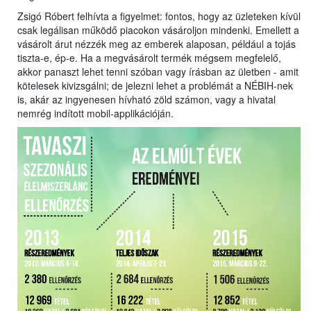
Zsigó Róbert felhívta a figyelmet: fontos, hogy az üzleteken kívül
csak legálisan működő piacokon vásároljon mindenki. Emellett a
vásárolt árut nézzék meg az emberek alaposan, például a tojás
tiszta-e, ép-e. Ha a megvásárolt termék mégsem megfelelő,
akkor panaszt lehet tenni szóban vagy írásban az ületben - amit
kötelesek kivizsgálni; de jelezni lehet a problémát a NÉBIH-nek
is, akár az ingyenesen hívható zöld számon, vagy a hivatal
nemrég indított mobil-applikációján.