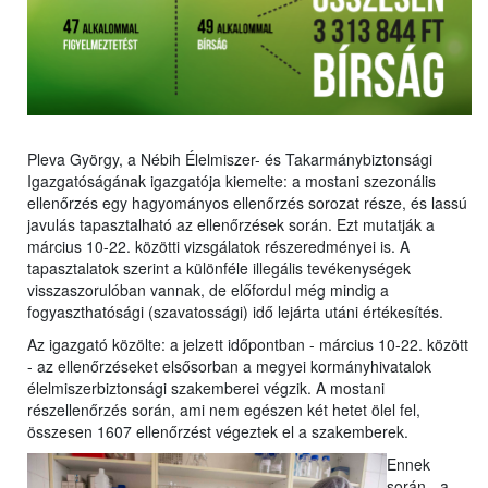
Pleva György, a Nébih Élelmiszer- és Takarmánybiztonsági
Igazgatóságának igazgatója kiemelte: a mostani szezonális
ellenőrzés egy hagyományos ellenőrzés sorozat része, és lassú
javulás tapasztalható az ellenőrzések során. Ezt mutatják a
március 10-22. közötti vizsgálatok részeredményei is. A
tapasztalatok szerint a különféle illegális tevékenységek
visszaszorulóban vannak, de előfordul még mindig a
fogyaszthatósági (szavatossági) idő lejárta utáni értékesítés.
Az igazgató közölte: a jelzett időpontban - március 10-22. között
- az ellenőrzéseket elsősorban a megyei kormányhivatalok
élelmiszerbiztonsági szakemberei végzik. A mostani
részellenőrzés során, ami nem egészen két hetet ölel fel,
összesen 1607 ellenőrzést végeztek el a szakemberek.
Ennek
során - a