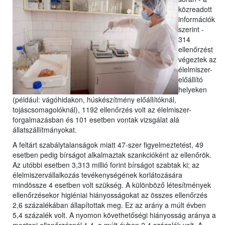
közreadott
információk
szerint -
314
ellenőrzést
végeztek az
élelmiszer-
előállító
helyeken
(például: vágóhidakon, húskészítmény előállítóknál,
tojáscsomagolóknál), 1192 ellenőrzés volt az élelmiszer-
forgalmazásban és 101 esetben vontak vizsgálat alá
állatszállítmányokat.
A feltárt szabálytalanságok miatt 47-szer figyelmeztetést, 49
esetben pedig bírságot alkalmaztak szankcióként az ellenőrök.
Az utóbbi esetben 3,313 millió forint bírságot szabtak ki; az
élelmiszervállalkozás tevékenységének korlátozására
mindössze 4 esetben volt szükség. A különböző létesítmények
ellenőrzésekor higiéniai hiányosságokat az összes ellenőrzés
2,6 százalékában állapítottak meg. Ez az arány a múlt évben
5,4 százalék volt. A nyomon követhetőségi hiányosság aránya a