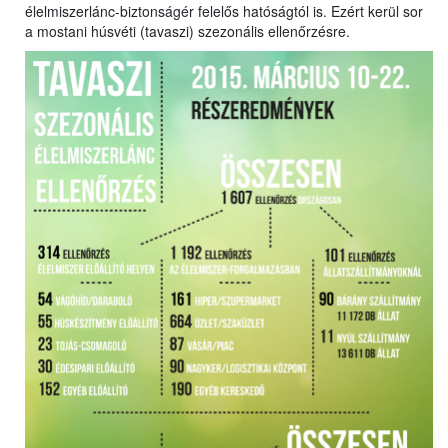
élelmiszerlánc-biztonságér felelős hatóságtól is. Ezért kerül sor
a mostani húsvéti (tavaszi) szezonális ellenőrzésre.