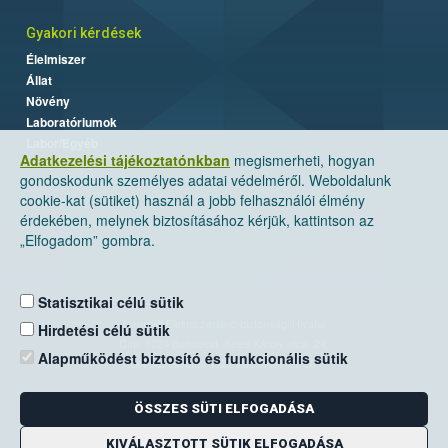
Gyakori kérdések
Élelmiszer
Állat
Növény
Laboratóriumok
Labor/Egyéb
Adatkezelési tájékoztatónkban
megismerheti, hogyan
gondoskodunk személyes adatai védelméről. Weboldalunk
cookie-kat (sütiket) használ a jobb felhasználói élmény
érdekében, melynek biztosításához kérjük, kattintson az
„Elfogadom” gombra.
Statisztikai célú sütik
Nemzeti Élelmiszerlánc-biztonsági Hivatal
Hirdetési célú sütik
Cím: 1024 Budapest, Keleti Károly utca. 24.
Alapműködést biztosító és funkcionális sütik
Levelezési cím: 1525 Budapest. Pf. 30.
ÖSSZES SÜTI ELFOGADÁSA
E-mail:
ugyfelszolgalat@nebih.gov.hu
Zöld szám: 06-80/263-244
KIVÁLASZTOTT SÜTIK ELFOGADÁSA