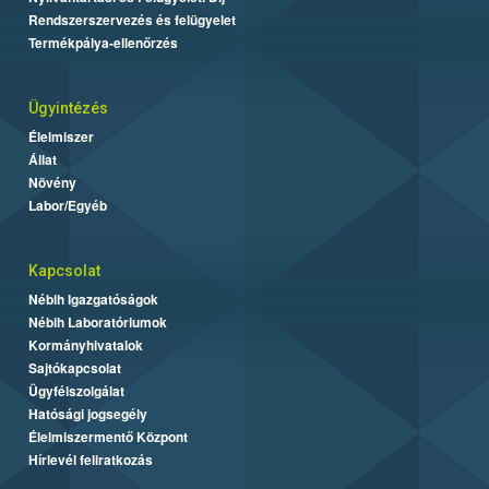
Rendszerszervezés és felügyelet
Termékpálya-ellenőrzés
Ügyintézés
Élelmiszer
Állat
Növény
Labor/Egyéb
Kapcsolat
Nébih Igazgatóságok
Nébih Laboratóriumok
Kormányhivatalok
Sajtókapcsolat
Ügyfélszolgálat
Hatósági jogsegély
Élelmiszermentő Központ
Hírlevél feliratkozás