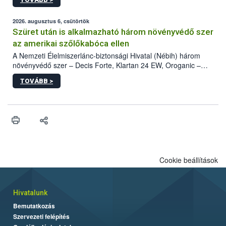
kártevőt nem csak színcsapdában találták meg, de már fertőzött
fában is azonosították. A növényvédelmi szakemberek folytatják
az intenzív felderítést, emellett az intézkedéseket a szlovák
2026. augusztus 6, csütörtök
hatósággal is összehangolják a terjedés megállítása érdekében.
Szüret után is alkalmazható három növényvédő szer
az amerikai szőlőkabóca ellen
A Nemzeti Élelmiszerlánc-biztonsági Hivatal (Nébih) három
növényvédő szer – Decis Forte, Klartan 24 EW, Oroganic –
engedélyokiratát módosította, így azok a szüretet követően,
TOVÁBB >
egészen a vesszőérettség (BBCH 91) stádiumáig
felhasználhatóak a szőlőben. A kiterjesztések célja, hogy a korai
érésű szőlőkben is legyen lehetőség a károsító elleni további
védekezésre. Az Oroganic készítmény kis kiszerelésben kiskerti
felhasználók számára is elérhető és ökológiai termesztésben is
engedélyezett.
Cookie beállítások
Hivatalunk
Bemutatkozás
Szervezeti felépítés