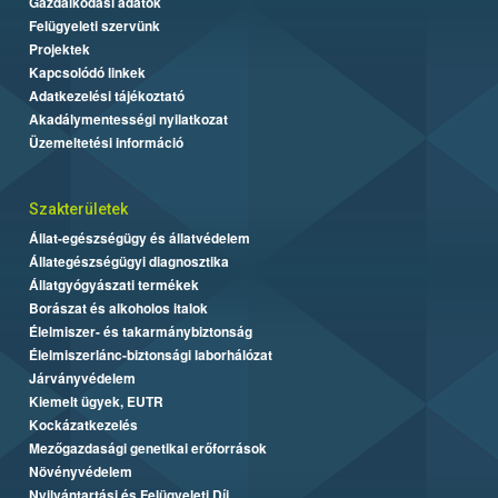
Gazdálkodási adatok
Felügyeleti szervünk
Projektek
Kapcsolódó linkek
Adatkezelési tájékoztató
Akadálymentességi nyilatkozat
Üzemeltetési információ
Szakterületek
Állat-egészségügy és állatvédelem
Állategészségügyi diagnosztika
Állatgyógyászati termékek
Borászat és alkoholos italok
Élelmiszer- és takarmánybiztonság
Élelmiszerlánc-biztonsági laborhálózat
Járványvédelem
Kiemelt ügyek, EUTR
Kockázatkezelés
Mezőgazdasági genetikai erőforrások
Növényvédelem
Nyilvántartási és Felügyeleti Díj