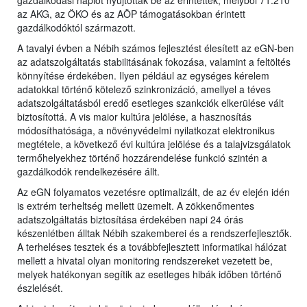
gazdálkodási naplót nyújtottak be az érintettek, melyből 71.210
az AKG, az ÖKO és az AÖP támogatásokban érintett
gazdálkodóktól származott.
A tavalyi évben a Nébih számos fejlesztést élesített az eGN-ben
az adatszolgáltatás stabilitásának fokozása, valamint a feltöltés
könnyítése érdekében. Ilyen például az egységes kérelem
adatokkal történő kötelező szinkronizáció, amellyel a téves
adatszolgáltatásból eredő esetleges szankciók elkerülése vált
biztosítottá. A vis maior kultúra jelölése, a hasznosítás
módosíthatósága, a növényvédelmi nyilatkozat elektronikus
megtétele, a következő évi kultúra jelölése és a talajvizsgálatok
termőhelyekhez történő hozzárendelése funkció szintén a
gazdálkodók rendelkezésére állt.
Az eGN folyamatos vezetésre optimalizált, de az év elején idén
is extrém terheltség mellett üzemelt. A zökkenőmentes
adatszolgáltatás biztosítása érdekében napi 24 órás
készenlétben álltak Nébih szakemberei és a rendszerfejlesztők.
A terheléses tesztek és a továbbfejlesztett informatikai hálózat
mellett a hivatal olyan monitoring rendszereket vezetett be,
melyek hatékonyan segítik az esetleges hibák időben történő
észlelését.