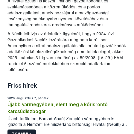
A hivatal ezúton is köszöni minden gazdálkodónak és
szaktanácsadónak a közreműködést és a pontos
adatszolgáltatást, amely hozzájárul a mezőgazdasági
tevékenység hatékonyabb nyomon követéséhez és a
támogatási rendszerek eredményes működéséhez.
A Nébih felhívja az érintettek figyelmét, hogy a 2024. évi
Gazdálkodási Naplók lezárására még nem került sor.
Amennyiben a nitrát adatszolgáltatás által érintett gazdálkodók
adatközlési kötelezettségüknek még nem tettek eleget, akkor
2025. március 31-ig van lehetőség az 59/2008. (IV. 29.) FVM
rendelet 6. számú mellékletében szereplő adattartalom
feltöltésére.
Friss hírek
2026. augusztus 7, péntek
Újabb vármegyében jelent meg a kőrisrontó
karcsúdíszbogár
Újabb területen, Borsod-Abaúj-Zemplén vármegyében is
igazolta a Nemzeti Élelmiszerlánc-biztonsági Hivatal (Nébih) a
kőrisrontó karcsúdíszbogár (Agrilus planipennis) jelenlétét. A
TOVÁBB >