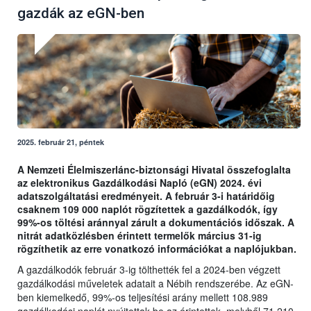
gazdák az eGN-ben
2025. február 21, péntek
A Nemzeti Élelmiszerlánc-biztonsági Hivatal összefoglalta
az elektronikus Gazdálkodási Napló (eGN) 2024. évi
adatszolgáltatási eredményeit. A február 3-i határidőig
csaknem 109 000 naplót rögzítettek a gazdálkodók, így
99%-os töltési aránnyal zárult a dokumentációs időszak. A
nitrát adatközlésben érintett termelők március 31-ig
rögzíthetik az erre vonatkozó információkat a naplójukban.
A gazdálkodók február 3-ig tölthették fel a 2024-ben végzett
gazdálkodási műveletek adatait a Nébih rendszerébe. Az eGN-
ben kiemelkedő, 99%-os teljesítési arány mellett 108.989