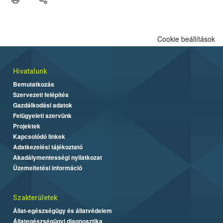
felhasználók számára is elérhető és ökológiai termesztésben is
engedélyezett.
Cookie beállítások
Hivatalunk
Bemutatkozás
Szervezeti felépítés
Gazdálkodási adatok
Felügyeleti szervünk
Projektek
Kapcsolódó linkek
Adatkezelési tájékoztató
Akadálymentességi nyilatkozat
Üzemeltetési információ
Szakterületek
Állat-egészségügy és állatvédelem
Állategészségügyi diagnosztika