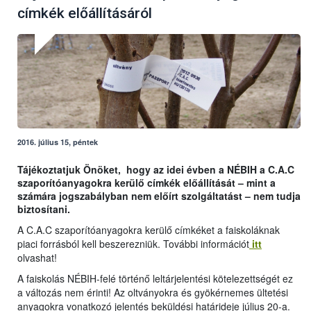
címkék előállításáról
2016. július 15, péntek
Tájékoztatjuk Önöket, hogy az idei évben a NÉBIH a C.A.C
szaporítóanyagokra kerülő címkék előállítását – mint a
számára jogszabályban nem előírt szolgáltatást – nem tudja
biztosítani.
A C.A.C szaporítóanyagokra kerülő címkéket a faiskoláknak
piaci forrásból kell beszerezniük. További információt
itt
olvashat!
A faiskolás NÉBIH-felé történő leltárjelentési kötelezettségét ez
a változás nem érinti! Az oltványokra és gyökérnemes ültetési
anyagokra vonatkozó jelentés beküldési határideje július 20-a.