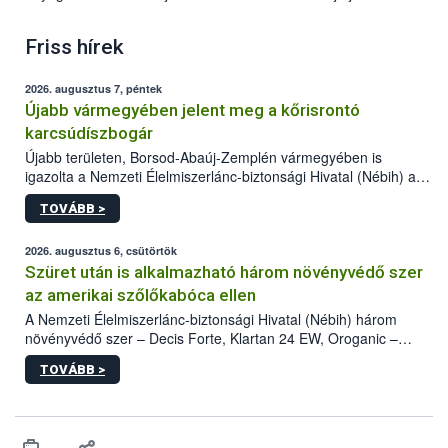
Friss hírek
2026. augusztus 7, péntek
Újabb vármegyében jelent meg a kőrisrontó
karcsúdíszbogár
Újabb területen, Borsod-Abaúj-Zemplén vármegyében is
igazolta a Nemzeti Élelmiszerlánc-biztonsági Hivatal (Nébih) a
kőrisrontó karcsúdíszbogár (Agrilus planipennis) jelenlétét. A
TOVÁBB >
kártevőt nem csak színcsapdában találták meg, de már fertőzött
fában is azonosították. A növényvédelmi szakemberek folytatják
az intenzív felderítést, emellett az intézkedéseket a szlovák
2026. augusztus 6, csütörtök
hatósággal is összehangolják a terjedés megállítása érdekében.
Szüret után is alkalmazható három növényvédő szer
az amerikai szőlőkabóca ellen
A Nemzeti Élelmiszerlánc-biztonsági Hivatal (Nébih) három
növényvédő szer – Decis Forte, Klartan 24 EW, Oroganic –
engedélyokiratát módosította, így azok a szüretet követően,
TOVÁBB >
egészen a vesszőérettség (BBCH 91) stádiumáig
felhasználhatóak a szőlőben. A kiterjesztések célja, hogy a korai
érésű szőlőkben is legyen lehetőség a károsító elleni további
védekezésre. Az Oroganic készítmény kis kiszerelésben kiskerti