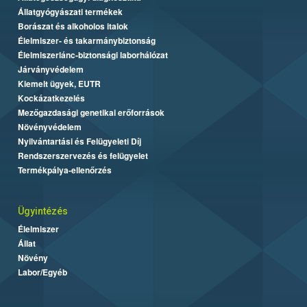
Állatgyógyászati termékek
Borászat és alkoholos italok
Élelmiszer- és takarmánybiztonság
Élelmiszerlánc-biztonsági laborhálózat
Járványvédelem
Kiemelt ügyek, EUTR
Kockázatkezelés
Mezőgazdasági genetikai erőforrások
Növényvédelem
Nyilvántartási és Felügyeleti Díj
Rendszerszervezés és felügyelet
Termékpálya-ellenőrzés
Ügyintézés
Élelmiszer
Állat
Növény
Labor/Egyéb