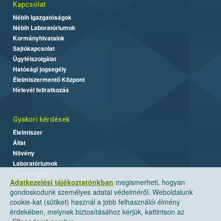
Kapcsolat
Nébih Igazgatóságok
Nébih Laboratóriumok
Kormányhivatalok
Sajtókapcsolat
Ügyfélszolgálat
Hatósági jogsegély
Élelmiszermentő Központ
Hírlevél feliratkozás
Gyakori kérdések
Élelmiszer
Állat
Növény
Laboratóriumok
Labor/Egyéb
Adatkezelési tájékoztatónkban
megismerheti, hogyan
gondoskodunk személyes adatai védelméről. Weboldalunk
cookie-kat (sütiket) használ a jobb felhasználói élmény
érdekében, melynek biztosításához kérjük, kattintson az