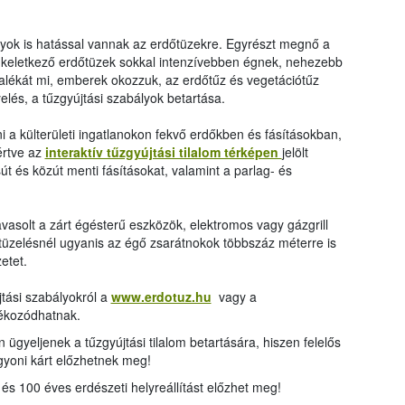
nyok is hatással vannak az erdőtüzekre. Egyrészt megnő a
 keletkező erdőtüzek sokkal intenzívebben égnek, nehezebb
ázalékát mi, emberek okozzuk, az erdőtűz és vegetációtűz
lés, a tűzgyújtási szabályok betartása.
tani a külterületi ingatlanokon fekvő erdőkben és fásításokban,
értve az
interaktív tűzgyújtási tilalom térképen
jelölt
sút és közút menti fásításokat, valamint a parlag- és
javasolt a zárt égésterű eszközök, elektromos vagy gázgrill
atüzelésnél ugyanis az égő zsarátnokok többszáz méterre is
etet.
újtási szabályokról a
www.erdotuz.hu
vagy a
ékozódhatnak.
 ügyeljenek a tűzgyújtási tilalom betartására, hiszen felelős
gyoni kárt előzhetnek meg!
és 100 éves erdészeti helyreállítást előzhet meg!