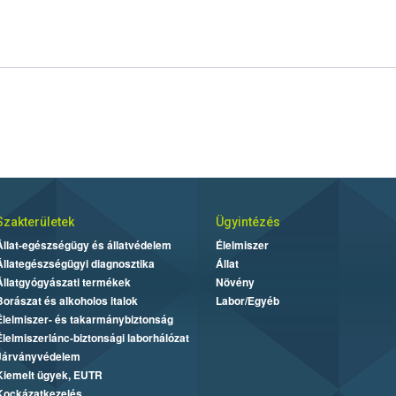
Szakterületek
Ügyintézés
Állat-egészségügy és állatvédelem
Élelmiszer
Állategészségügyi diagnosztika
Állat
Állatgyógyászati termékek
Növény
Borászat és alkoholos italok
Labor/Egyéb
Élelmiszer- és takarmánybiztonság
Élelmiszerlánc-biztonsági laborhálózat
Járványvédelem
Kiemelt ügyek, EUTR
Kockázatkezelés