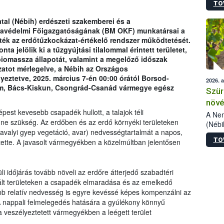
TO
kőris
jelen
tal (Nébih) erdészeti szakemberei és a
talál
favédelmi Főigazgatóságának (BM OKF) munkatársai a
azono
ték az erdőtűzkockázat-értékelő rendszer működtetését.
folyta
a jelölik ki a tűzgyújtási tilalommal érintett területet,
intéz
 biomassza állapotát, valamint a megelőző időszak
össze
ázatot mérlegelve, a Nébih az Országos
érdek
eztetve, 2025. március 7-én 00:00 órától Borsod-
2026. 
ém, Bács-Kiskun, Csongrád-Csanád vármegye egész
Szür
növé
pest kevesebb csapadék hullott, a talajok téli
szől
A Nem
ne szükség. Az erdőben és az erdő környéki területeken
(Nébi
tavalyi gyep vegetáció, avar) nedvességtartalmát a napos,
Klart
TO
ette. A javasolt vármegyékben a közelmúltban jelentősen
módos
egész
felha
célja
i időjárás tovább növeli az erdőre átterjedő szabadtéri
lehet
lt területeken a csapadék elmaradása és az emelkedő
Az Or
bb relatív nedvesség is egyre kevéssé képes kompenzálni az
felha
A nappali felmelegedés hatására a gyúlékony könnyű
terme
a veszélyeztetett vármegyékben a leégett terület