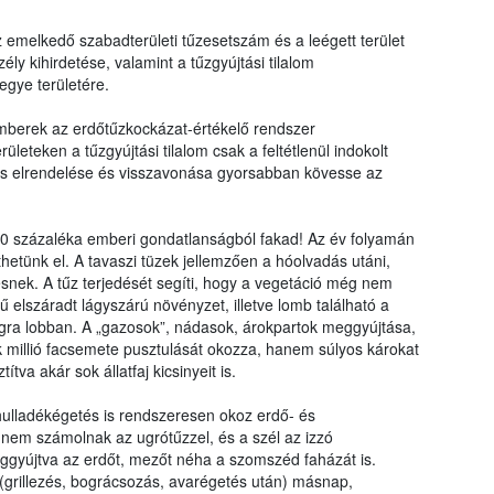
 emelkedő szabadterületi tűzesetszám és a leégett terület
ly kihirdetése, valamint a tűzgyújtási tilalom
egye területére.
emberek az erdőtűzkockázat-értékelő rendszer
leteken a tűzgyújtási tilalom csak a feltétlenül indokolt
ozás elrendelése és visszavonása gyorsabban kövesse az
 százaléka emberi gondatlanságból fakad! Az év folyamán
hetünk el. A tavaszi tüzek jellemzően a hóolvadás utáni,
snek. A tűz terjedését segíti, hogy a vegetáció még nem
ű elszáradt lágyszárú növényzet, illetve lomb található a
gra lobban. A „gazosok”, nádasok, árokpartok meggyújtása,
 millió facsemete pusztulását okozza, hanem súlyos károkat
tva akár sok állatfaj kicsinyeit is.
 hulladékégetés is rendszeresen okoz erdő- és
k nem számolnak az ugrótűzzel, és a szél az izzó
eggyújtva az erdőt, mezőt néha a szomszéd faházát is.
 (grillezés, bográcsozás, avarégetés után) másnap,