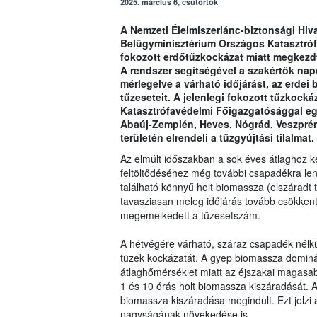
2025. március 6, csütörtök
A Nemzeti Élelmiszerlánc-biztonsági Hiva
Belügyminisztérium Országos Katasztró
fokozott erdőtűzkockázat miatt megkezd
A rendszer segítségével a szakértők napont
mérlegelve a várható időjárást, az erdei
tűzeseteit. A jelenlegi fokozott tűzkock
Katasztrófavédelmi Főigazgatósággal egy
Abaúj-Zemplén, Heves, Nógrád, Veszpr
területén elrendeli a tűzgyújtási tilalmat.
Az elmúlt időszakban a sok éves átlaghoz ké
feltöltődéséhez még további csapadékra len
található könnyű holt biomassza (elszáradt 
tavasziasan meleg időjárás tovább csökkent
megemelkedett a tűzesetszám.
A hétvégére várható, száraz csapadék nélkül
tüzek kockázatát. A gyep biomassza dominá
átlaghőmérséklet miatt az éjszakai magasa
1 és 10 órás holt biomassza kiszáradását. 
biomassza kiszáradása megindult. Ezt jelzi 
nagyságának növekedése is.