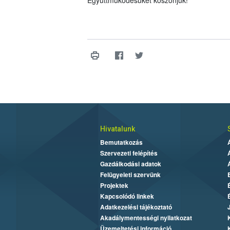
Együttműködésüket köszönjük!
Hivatalunk
Bemutatkozás
Szervezeti felépítés
Gazdálkodási adatok
Felügyeleti szervünk
Projektek
Kapcsolódó linkek
Adatkezelési tájékoztató
Akadálymentességi nyilatkozat
Üzemeltetési információ