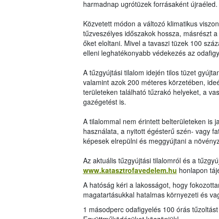
harmadnap ugrótüzek forrásaként újraéled.
Közvetett módon a változó klimatikus viszo
tűzveszélyes időszakok hossza, másrészt a
őket eloltani. Mivel a tavaszi tüzek 100 sz
elleni leghatékonyabb védekezés az odafigye
A tűzgyújtási tilalom idején tilos tüzet gyúj
valamint azok 200 méteres körzetében, ide
területeken található tűzrakó helyeket, a va
gazégetést is.
A tilalommal nem érintett belterületeken is 
használata, a nyitott égésterű szén- vagy f
képesek elrepülni és meggyújtani a növényz
Az aktuális tűzgyújtási tilalomról és a tűzgy
www.katasztrofavedelem.hu
honlapon táj
A hatóság kéri a lakosságot, hogy fokozottan
magatartásukkal hatalmas környezeti és va
1 másodperc odafigyelés 100 órás tűzoltást 