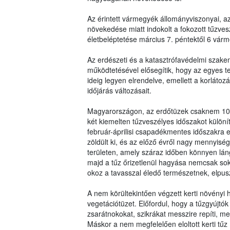
Az érintett vármegyék állományviszonyai, az
növekedése miatt indokolt a fokozott tűzveszé
életbeléptetése március 7. péntektől 6 várm
Az erdészeti és a katasztrófavédelmi szak
működtetésével elősegítik, hogy az egyes terü
ideig legyen elrendelve, emellett a korlát
időjárás változásait.
Magyarországon, az erdőtüzek csaknem 100
két kiemelten tűzveszélyes időszakot különít
február-áprilisi csapadékmentes időszakra e
zöldült ki, és az előző évről nagy mennyiség
területen, amely száraz időben könnyen lán
majd a tűz őrizetlenül hagyása nemcsak sok
okoz a tavasszal éledő természetnek, elpusztí
A nem körültekintően végzett kerti növényi
vegetációtüzet. Előfordul, hogy a tűzgyújtó
zsarátnokokat, szikrákat messzire repíti, m
Máskor a nem megfelelően eloltott kerti tűz