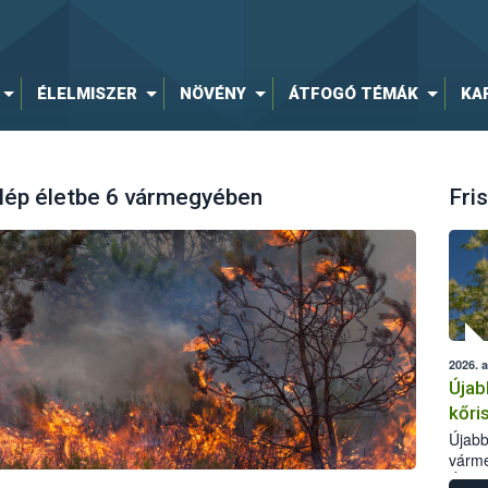
ÉLELMISZER
NÖVÉNY
ÁTFOGÓ TÉMÁK
KA
m lép életbe 6 vármegyében
Fris
2026. 
Újab
kőri
Újabb
várme
Élelm