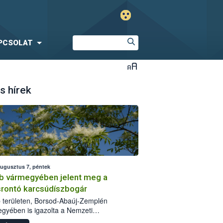
PCSOLAT
s hírek
augusztus 7, péntek
b vármegyében jelent meg a
srontó karcsúdíszbogár
 területen, Borsod-Abaúj-Zemplén
gyében is igazolta a Nemzeti
iszerlánc-biztonsági Hivatal (Nébih) a