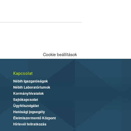
Cookie beállítások
Kapcsolat
Nébih Igazgatóságok
Nébih Laboratóriumok
Kormányhivatalok
Sajtókapcsolat
Ügyfélszolgálat
Hatósági jogsegély
Élelmiszermentő Központ
Hírlevél feliratkozás