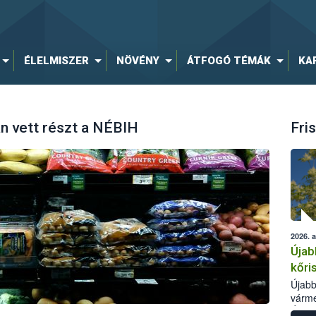
ÉLELMISZER
NÖVÉNY
ÁTFOGÓ TÉMÁK
KA
n vett részt a NÉBIH
Fris
2026. 
Újab
kőri
Újabb
várme
Élelm