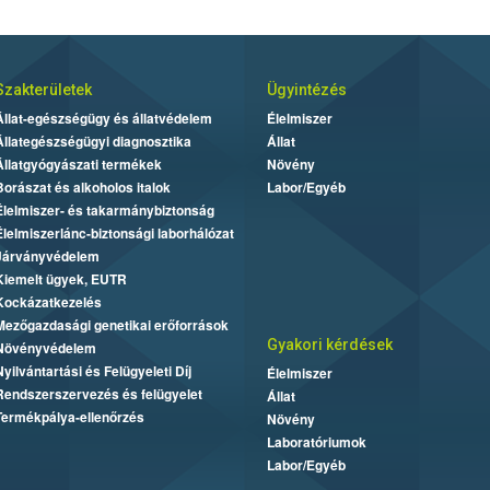
Szakterületek
Ügyintézés
Állat-egészségügy és állatvédelem
Élelmiszer
Állategészségügyi diagnosztika
Állat
Állatgyógyászati termékek
Növény
Borászat és alkoholos italok
Labor/Egyéb
Élelmiszer- és takarmánybiztonság
Élelmiszerlánc-biztonsági laborhálózat
Járványvédelem
Kiemelt ügyek, EUTR
Kockázatkezelés
Mezőgazdasági genetikai erőforrások
Gyakori kérdések
Növényvédelem
Nyilvántartási és Felügyeleti Díj
Élelmiszer
Rendszerszervezés és felügyelet
Állat
Termékpálya-ellenőrzés
Növény
Laboratóriumok
Labor/Egyéb