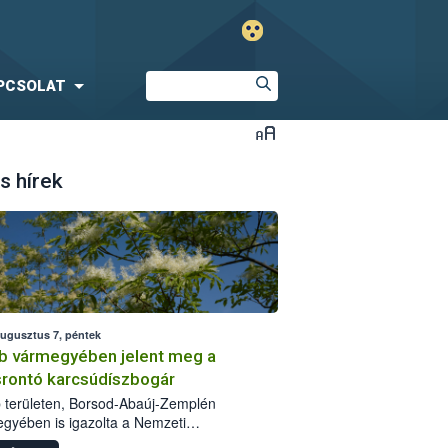
PCSOLAT
s hírek
augusztus 7, péntek
b vármegyében jelent meg a
srontó karcsúdíszbogár
 területen, Borsod-Abaúj-Zemplén
gyében is igazolta a Nemzeti
iszerlánc-biztonsági Hivatal (Nébih) a