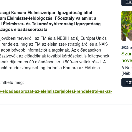
TO
kőris
jelen
asági Kamara Élelmiszeripari Igazgatóság által
talál
um Élelmiszer-feldolgozási Főosztály valamint a
azono
al Élelmiszer- és Takarmánybiztonsági Igazgatóság
folyta
szágos előadássorozata.
intéz
össze
övőbeni terveiről, az FM és a NÉBIH az új Európai Uniós
érdek
 rendelet), míg az FM az élelmiszer-stratégiáról és a NAK-
2026. 
l adott bővebb információt a tagoknak. Az előadásokon
Szür
résztvevők az előadóknak további kérdéseket is feltegyenek.
növé
ak díjmentes 20 előadáson kb. 1500-an vettek részt. A
szől
A Nem
sonló rendezvényeket fog tartani a Kamara az FM és a
(Nébi
Klart
kinthető meg:
TO
módos
egész
-eloadassorozat-az-elelmiszerjelolesi-rendeletrol-es-az-
felha
célja
lehet
Az Or
felha
terme