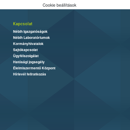
Cookie beállítások
Kapcsolat
Nébih Igazgatóságok
Nébih Laboratóriumok
Kormányhivatalok
Sajtókapcsolat
Ügyfélszolgálat
Hatósági jogsegély
Élelmiszermentő Központ
Hírlevél feliratkozás