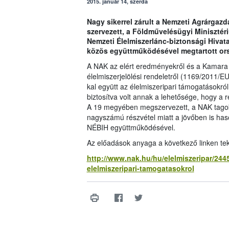
2015. január 14, szerda
Nagy sikerrel zárult a Nemzeti Agrárgazd
szervezett, a Földművelésügyi Minisztéri
Nemzeti Élelmiszerlánc-biztonsági Hivat
közös együttműködésével megtartott or
A NAK az elért eredményekről és a Kamara j
élelmiszerjelölési rendeletről (1169/2011/EU
kal együtt az élelmiszeripari támogatásokró
biztosítva volt annak a lehetősége, hogy a 
A 19 megyében megszervezett, a NAK tagokn
nagyszámú részvétel miatt a jövőben is ha
NÉBIH együttműködésével.
Az előadások anyaga a következő linken te
http://www.nak.hu/hu/elelmiszeripar/2445
elelmiszeripari-tamogatasokrol