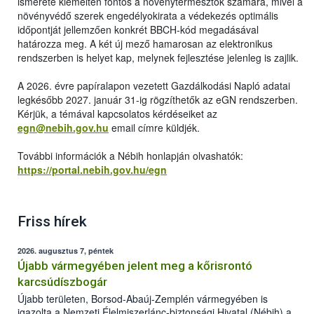
ismerete kiemelten fontos a növénytermesztők számára, mivel a
növényvédő szerek engedélyokirata a védekezés optimális
időpontját jellemzően konkrét BBCH-kód megadásával
határozza meg. A két új mező hamarosan az elektronikus
rendszerben is helyet kap, melynek fejlesztése jelenleg is zajlik.
A 2026. évre papíralapon vezetett Gazdálkodási Napló adatai
legkésőbb 2027. január 31-ig rögzíthetők az eGN rendszerben.
Kérjük, a témával kapcsolatos kérdéseiket az
egn@nebih.gov.hu
email címre küldjék.
További információk a Nébih honlapján olvashatók:
https://portal.nebih.gov.hu/egn
Friss hírek
2026. augusztus 7, péntek
Újabb vármegyében jelent meg a kőrisrontó
karcsúdíszbogár
Újabb területen, Borsod-Abaúj-Zemplén vármegyében is
igazolta a Nemzeti Élelmiszerlánc-biztonsági Hivatal (Nébih) a