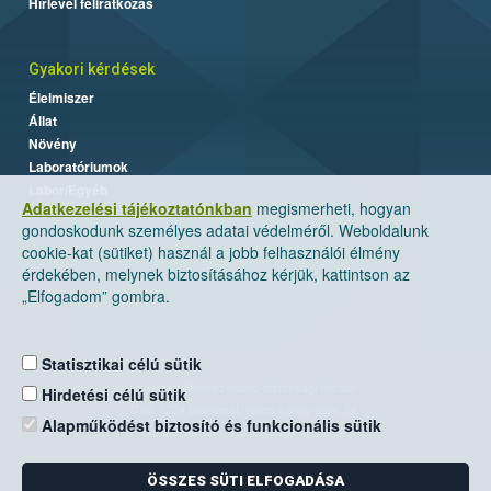
Hírlevél feliratkozás
Gyakori kérdések
Élelmiszer
Állat
Növény
Laboratóriumok
Labor/Egyéb
Adatkezelési tájékoztatónkban
megismerheti, hogyan
gondoskodunk személyes adatai védelméről. Weboldalunk
cookie-kat (sütiket) használ a jobb felhasználói élmény
érdekében, melynek biztosításához kérjük, kattintson az
„Elfogadom” gombra.
Statisztikai célú sütik
Nemzeti Élelmiszerlánc-biztonsági Hivatal
Hirdetési célú sütik
Cím: 1024 Budapest, Keleti Károly utca. 24.
Alapműködést biztosító és funkcionális sütik
Levelezési cím: 1525 Budapest. Pf. 30.
ÖSSZES SÜTI ELFOGADÁSA
E-mail:
ugyfelszolgalat@nebih.gov.hu