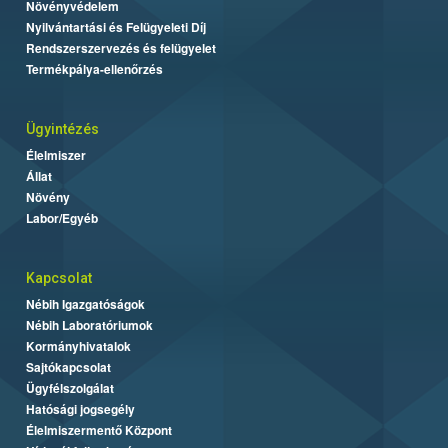
Növényvédelem
Nyilvántartási és Felügyeleti Díj
Rendszerszervezés és felügyelet
Termékpálya-ellenőrzés
Ügyintézés
Élelmiszer
Állat
Növény
Labor/Egyéb
Kapcsolat
Nébih Igazgatóságok
Nébih Laboratóriumok
Kormányhivatalok
Sajtókapcsolat
Ügyfélszolgálat
Hatósági jogsegély
Élelmiszermentő Központ