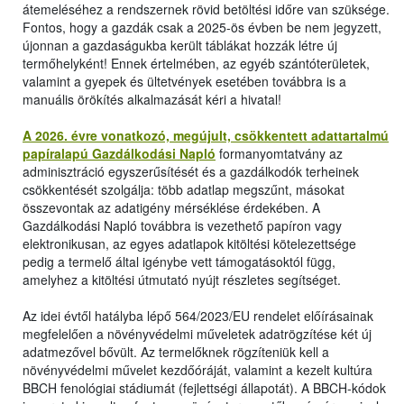
átemeléséhez a rendszernek rövid betöltési időre van szüksége.
Fontos, hogy a gazdák csak a 2025-ös évben be nem jegyzett,
újonnan a gazdaságukba került táblákat hozzák létre új
termőhelyként! Ennek értelmében, az egyéb szántóterületek,
valamint a gyepek és ültetvények esetében továbbra is a
manuális örökítés alkalmazását kéri a hivatal!
A 2026. évre vonatkozó, megújult, csökkentett adattartalmú
papíralapú Gazdálkodási Napló
formanyomtatvány az
adminisztráció egyszerűsítését és a gazdálkodók terheinek
csökkentését szolgálja: több adatlap megszűnt, másokat
összevontak az adatigény mérséklése érdekében. A
Gazdálkodási Napló továbbra is vezethető papíron vagy
elektronikusan, az egyes adatlapok kitöltési kötelezettsége
pedig a termelő által igénybe vett támogatásoktól függ,
amelyhez a kitöltési útmutató nyújt részletes segítséget.
Az idei évtől hatályba lépő 564/2023/EU rendelet előírásainak
megfelelően a növényvédelmi műveletek adatrögzítése két új
adatmezővel bővült. Az termelőknek rögzíteniük kell a
növényvédelmi művelet kezdőóráját, valamint a kezelt kultúra
BBCH fenológiai stádiumát (fejlettségi állapotát). A BBCH-kódok