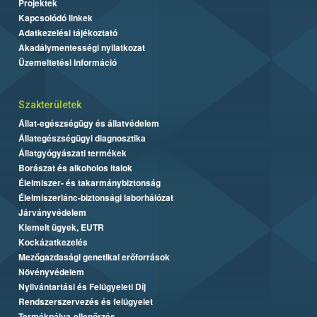
Projektek
Kapcsolódó linkek
Adatkezelési tájékoztató
Akadálymentességi nyilatkozat
Üzemeltetési információ
Szakterületek
Állat-egészségügy és állatvédelem
Állategészségügyi diagnosztika
Állatgyógyászati termékek
Borászat és alkoholos italok
Élelmiszer- és takarmánybiztonság
Élelmiszerlánc-biztonsági laborhálózat
Járványvédelem
Kiemelt ügyek, EUTR
Kockázatkezelés
Mezőgazdasági genetikai erőforrások
Növényvédelem
Nyilvántartási és Felügyeleti Díj
Rendszerszervezés és felügyelet
Termékpálya-ellenőrzés