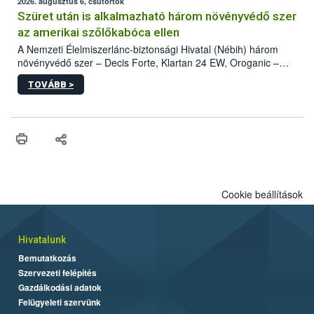
az intenzív felderítést, emellett az intézkedéseket a szlovák
2026. augusztus 6, csütörtök
hatósággal is összehangolják a terjedés megállítása érdekében.
Szüret után is alkalmazható három növényvédő szer
az amerikai szőlőkabóca ellen
A Nemzeti Élelmiszerlánc-biztonsági Hivatal (Nébih) három
növényvédő szer – Decis Forte, Klartan 24 EW, Oroganic –
engedélyokiratát módosította, így azok a szüretet követően,
TOVÁBB >
egészen a vesszőérettség (BBCH 91) stádiumáig
felhasználhatóak a szőlőben. A kiterjesztések célja, hogy a korai
érésű szőlőkben is legyen lehetőség a károsító elleni további
védekezésre. Az Oroganic készítmény kis kiszerelésben kiskerti
felhasználók számára is elérhető és ökológiai termesztésben is
engedélyezett.
Cookie beállítások
Hivatalunk
Bemutatkozás
Szervezeti felépítés
Gazdálkodási adatok
Felügyeleti szervünk