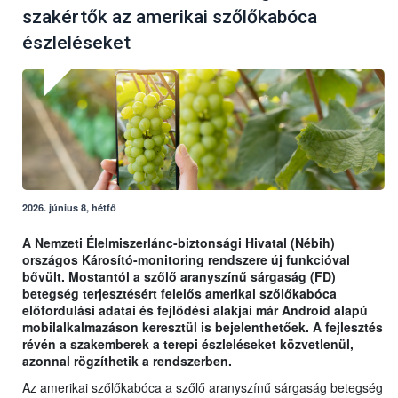
szakértők az amerikai szőlőkabóca
észleléseket
2026. június 8, hétfő
A Nemzeti Élelmiszerlánc-biztonsági Hivatal (Nébih)
országos Károsító-monitoring rendszere új funkcióval
bővült. Mostantól a szőlő aranyszínű sárgaság (FD)
betegség terjesztésért felelős amerikai szőlőkabóca
előfordulási adatai és fejlődési alakjai már Android alapú
mobilalkalmazáson keresztül is bejelenthetőek. A fejlesztés
révén a szakemberek a terepi észleléseket közvetlenül,
azonnal rögzíthetik a rendszerben.
Az amerikai szőlőkabóca a szőlő aranyszínű sárgaság betegség