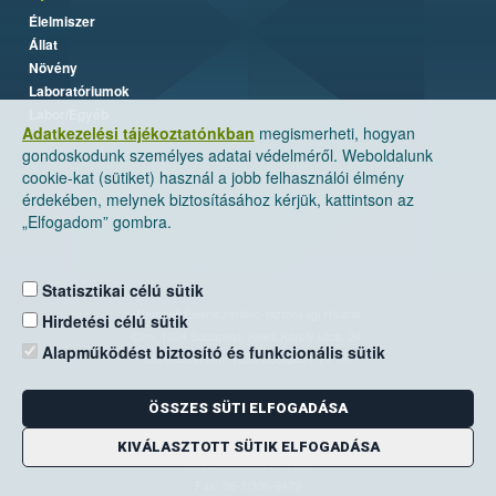
Élelmiszer
Állat
Növény
Laboratóriumok
Labor/Egyéb
Adatkezelési tájékoztatónkban
megismerheti, hogyan
gondoskodunk személyes adatai védelméről. Weboldalunk
cookie-kat (sütiket) használ a jobb felhasználói élmény
érdekében, melynek biztosításához kérjük, kattintson az
„Elfogadom” gombra.
Statisztikai célú sütik
Nemzeti Élelmiszerlánc-biztonsági Hivatal
Hirdetési célú sütik
Cím: 1024 Budapest, Keleti Károly utca. 24.
Alapműködést biztosító és funkcionális sütik
Levelezési cím: 1525 Budapest. Pf. 30.
ÖSSZES SÜTI ELFOGADÁSA
E-mail:
ugyfelszolgalat@nebih.gov.hu
Zöld szám: 06-80/263-244
KIVÁLASZTOTT SÜTIK ELFOGADÁSA
Telefon: 06-1/ 336-9000
Fax: 06-1/336-9479