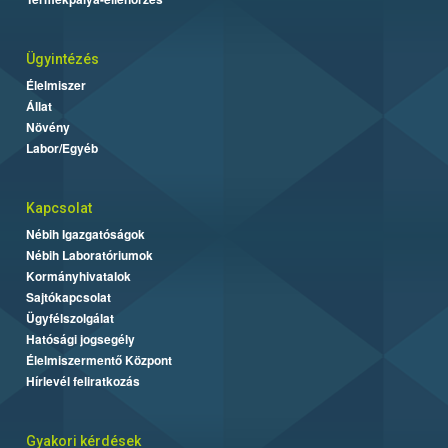
Ügyintézés
Élelmiszer
Állat
Növény
Labor/Egyéb
Kapcsolat
Nébih Igazgatóságok
Nébih Laboratóriumok
Kormányhivatalok
Sajtókapcsolat
Ügyfélszolgálat
Hatósági jogsegély
Élelmiszermentő Központ
Hírlevél feliratkozás
Gyakori kérdések