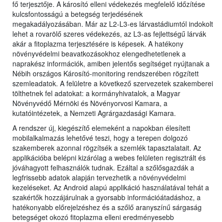
fő terjesztője. A károsító elleni védekezés megfelelő időzítése
kulcsfontosságú a betegség terjedésének
megakadályozásában. Már az L2-L3-es lárvastádiumtól indokolt
lehet a rovarölő szeres védekezés, az L3-as fejlettségű lárvák
akár a fitoplazma terjesztésére is képesek. A hatékony
növényvédelmi beavatkozásokhoz elengedhetetlenek a
naprakész információk, amiben jelentős segítséget nyújtanak a
Nébih országos Károsító-monitoring rendszerében rögzített
szemleadatok. A felületre a következő szervezetek szakemberei
tölthetnek fel adatokat: a kormányhivatalok, a Magyar
Növényvédő Mérnöki és Növényorvosi Kamara, a
kutatóintézetek, a Nemzeti Agrárgazdasági Kamara.
A rendszer új, kiegészítő elemeként a napokban élesített
mobilalkalmazás lehetővé teszi, hogy a terepen dolgozó
szakemberek azonnal rögzítsék a szemlék tapasztalatait. Az
applikációba belépni kizárólag a webes felületen regisztrált és
jóváhagyott felhasználók tudnak. Ezáltal a szőlősgazdák a
legfrissebb adatok alapján tervezhetik a növényvédelmi
kezeléseket. Az Android alapú applikáció használatával tehát a
szakértők hozzájárulnak a gyorsabb információátadáshoz, a
hatékonyabb előrejelzéshez és a szőlő aranyszínű sárgaság
betegséget okozó fitoplazma elleni eredményesebb