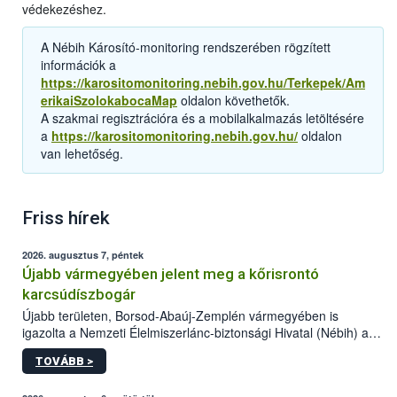
védekezéshez.
A Nébih Károsító-monitoring rendszerében rögzített
információk a
https://karositomonitoring.nebih.gov.hu/Terkepek/Am
erikaiSzolokabocaMap
oldalon követhetők.
A szakmai regisztrációra és a mobilalkalmazás letöltésére
a
https://karositomonitoring.nebih.gov.hu/
oldalon
van lehetőség.
Friss hírek
2026. augusztus 7, péntek
Újabb vármegyében jelent meg a kőrisrontó
karcsúdíszbogár
Újabb területen, Borsod-Abaúj-Zemplén vármegyében is
igazolta a Nemzeti Élelmiszerlánc-biztonsági Hivatal (Nébih) a
kőrisrontó karcsúdíszbogár (Agrilus planipennis) jelenlétét. A
TOVÁBB >
kártevőt nem csak színcsapdában találták meg, de már fertőzött
fában is azonosították. A növényvédelmi szakemberek folytatják