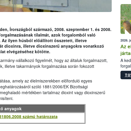
épüle
den, Írországból származó, 2008. szeptember 1. és 2008.
 forgalmazásának tilalmát, azok forgalomból való
z ilyen húsból előállított összetett, illetve
2026. j
t dioxinra, illetve dioxinszerű anyagokra vonatkozó
Az e
lat elvégzéséhez kötötte.
járta
A kedv
karmány-vállalkozó figyelmét, hogy az általuk forgalmazott,
forga
k, illetve takarmányok forgalmazása során fokozott
Korm.
TO
sérül
átása, amely az élelmiszerekben előforduló egyes
felme
eghatározásáról szóló 1881/2006/EK Bizottsági
veszé
meghaladó mértékben tartalmaz dioxint vagy dioxinszerű
Ezen 
isíteni.
vonni
jártas
tő anyagok
31806.2008 számú határozata