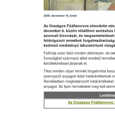
2008. december 16, kedd
Az Országos Főállatorvos elrendelte min
december 6. között előállított sertéshús
azonnali kivonását, és megsemmisítését. A
feldolgozott termékek forgalmazhatóságá
kedvező eredményű laboratóriumi vizsgá
Felhívja ezen felül minden élelmiszer- és ta
Írországból származó állati eredetű terméke
körültekintéssel járjanak el.
Tilos minden olyan termék forgalomba bocs
szennyező anyagok felső határértékeinek m
Rendeletben meghatározott határértékeket 
anyagot. Az ilyen termékeket meg kell semm
Letölthe
Az Országos Főállatorvos 