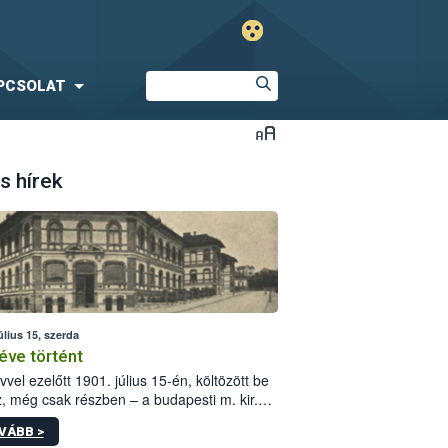
PCSOLAT
s hírek
úlius 15, szerda
éve történt
vvel ezelőtt 1901. július 15-én, költözött be
z, még csak részben – a budapesti m. kir.
i vetőmagvizsgáló állomás a Kis Rókus utca
VÁBB >
ám alatti, Czigler Győző által tervezett új