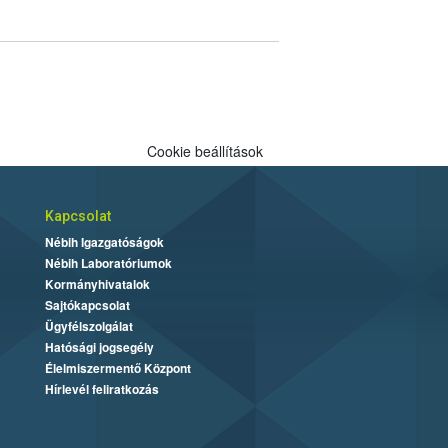
Cookie beállítások
Kapcsolat
Nébih Igazgatóságok
Nébih Laboratóriumok
Kormányhivatalok
Sajtókapcsolat
Ügyfélszolgálat
Hatósági jogsegély
Élelmiszermentő Központ
Hírlevél feliratkozás