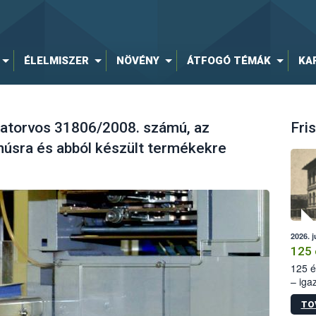
ÉLELMISZER
NÖVÉNY
ÁTFOGÓ TÉMÁK
KA
atorvos 31806/2008. számú, az
Fris
húsra és abból készült termékekre
2026. j
125 
125 é
– iga
állam
TO
15. sz