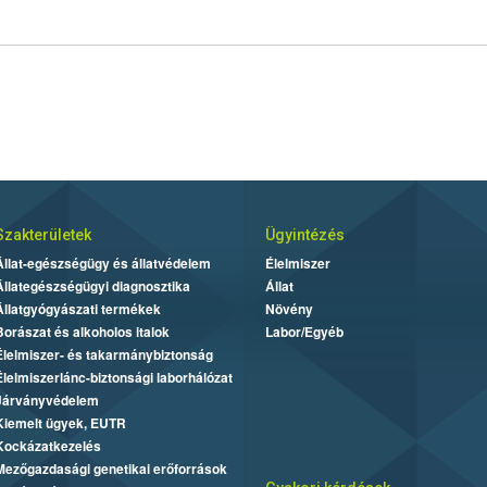
Szakterületek
Ügyintézés
Állat-egészségügy és állatvédelem
Élelmiszer
Állategészségügyi diagnosztika
Állat
Állatgyógyászati termékek
Növény
Borászat és alkoholos italok
Labor/Egyéb
Élelmiszer- és takarmánybiztonság
Élelmiszerlánc-biztonsági laborhálózat
Járványvédelem
Kiemelt ügyek, EUTR
Kockázatkezelés
Mezőgazdasági genetikai erőforrások