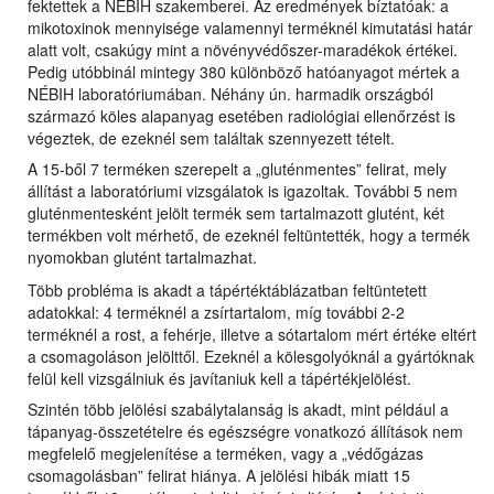
fektettek a NÉBIH szakemberei. Az eredmények bíztatóak: a
mikotoxinok mennyisége valamennyi terméknél kimutatási határ
alatt volt, csakúgy mint a növényvédőszer-maradékok értékei.
Pedig utóbbinál mintegy 380 különböző hatóanyagot mértek a
NÉBIH laboratóriumában. Néhány ún. harmadik országból
származó köles alapanyag esetében radiológiai ellenőrzést is
végeztek, de ezeknél sem találtak szennyezett tételt.
A 15-ből 7 terméken szerepelt a „gluténmentes” felirat, mely
állítást a laboratóriumi vizsgálatok is igazoltak. További 5 nem
gluténmentesként jelölt termék sem tartalmazott glutént, két
termékben volt mérhető, de ezeknél feltüntették, hogy a termék
nyomokban glutént tartalmazhat.
Több probléma is akadt a tápértéktáblázatban feltüntetett
adatokkal: 4 terméknél a zsírtartalom, míg további 2-2
terméknél a rost, a fehérje, illetve a sótartalom mért értéke eltért
a csomagoláson jelölttől. Ezeknél a kölesgolyóknál a gyártóknak
felül kell vizsgálniuk és javítaniuk kell a tápértékjelölést.
Szintén több jelölési szabálytalanság is akadt, mint például a
tápanyag-összetételre és egészségre vonatkozó állítások nem
megfelelő megjelenítése a terméken, vagy a „védőgázas
csomagolásban” felirat hiánya. A jelölési hibák miatt 15