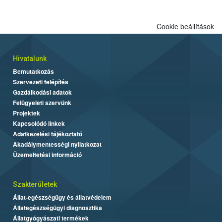
kedveltségi és a hatósági vizsgálat összesített eredményei
alapján alakult ki. A teszt a Nébih tordasi fajtakísérleti állomásán
Cookie beállítások
folytatódik a növények fejlődésének nyomonkövetésével.
Hivatalunk
Bemutatkozás
Szervezeti felépítés
Gazdálkodási adatok
Felügyeleti szervünk
Projektek
Kapcsolódó linkek
Adatkezelési tájékoztató
Akadálymentességi nyilatkozat
Üzemeltetési információ
Szakterületek
Állat-egészségügy és állatvédelem
Állategészségügyi diagnosztika
Állatgyógyászati termékek