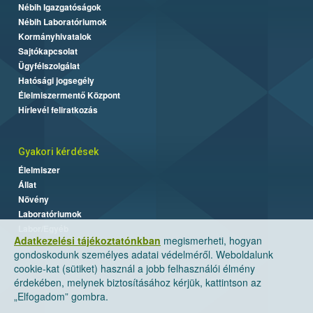
Nébih Igazgatóságok
Nébih Laboratóriumok
Kormányhivatalok
Sajtókapcsolat
Ügyfélszolgálat
Hatósági jogsegély
Élelmiszermentő Központ
Hírlevél feliratkozás
Gyakori kérdések
Élelmiszer
Állat
Növény
Laboratóriumok
Labor/Egyéb
Adatkezelési tájékoztatónkban
megismerheti, hogyan
gondoskodunk személyes adatai védelméről. Weboldalunk
cookie-kat (sütiket) használ a jobb felhasználói élmény
érdekében, melynek biztosításához kérjük, kattintson az
„Elfogadom” gombra.