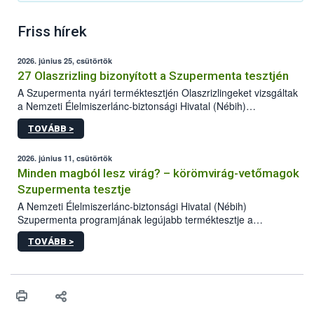
Friss hírek
2026. június 25, csütörtök
27 Olaszrizling bizonyított a Szupermenta tesztjén
A Szupermenta nyári terméktesztjén Olaszrizlingeket vizsgáltak
a Nemzeti Élelmiszerlánc-biztonsági Hivatal (Nébih)
szakemberei. Összesen 27 bor került „nagyító alá”, melyek az
TOVÁBB >
élelmiszerbiztonsági és -minőségi vizsgálatok, valamint a
jelölés-ellenőrzés szempontjából is megfeleltek. A kedveltségi
vizsgálaton az is kiderült, melyek a kóstolók által
2026. június 11, csütörtök
legkedveltebbnek ítélt Olaszrizlingek.
Minden magból lesz virág? – körömvirág-vetőmagok
Szupermenta tesztje
A Nemzeti Élelmiszerlánc-biztonsági Hivatal (Nébih)
Szupermenta programjának legújabb terméktesztje a
körömvirág-vetőmagokra fókuszált. A hatósági vizsgálatokon a
TOVÁBB >
szakemberek 16 kereskedelmi forgalomban kapható terméket
ellenőriztek. Három vetőmagtétel csírázóképessége nem felelt
meg a jogszabályi előírásoknak, egy további termék pedig a
tisztasági követelményeknek nem tett eleget. A hatósági
felügyelők mind a négy esetben eljárást indítottak és elrendelték
a termékek forgalomból történő kivonását. A végső rangsor a