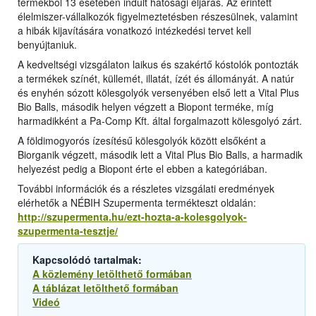
termékből 13 esetében indult hatósági eljárás. Az érintett
élelmiszer-vállalkozók figyelmeztetésben részesülnek, valamint
a hibák kijavítására vonatkozó intézkedési tervet kell
benyújtaniuk.
A kedveltségi vizsgálaton laikus és szakértő kóstolók pontozták
a termékek színét, küllemét, illatát, ízét és állományát. A natúr
és enyhén sózott kölesgolyók versenyében első lett a Vital Plus
Bio Balls, második helyen végzett a Biopont terméke, míg
harmadikként a Pa-Comp Kft. által forgalmazott kölesgolyó zárt.
A földimogyorós ízesítésű kölesgolyók között elsőként a
Biorganik végzett, második lett a Vital Plus Bio Balls, a harmadik
helyezést pedig a Biopont érte el ebben a kategóriában.
További információk és a részletes vizsgálati eredmények
elérhetők a NÉBIH Szupermenta termékteszt oldalán:
http://szupermenta.hu/ezt-hozta-a-kolesgolyok-
szupermenta-tesztje/
Kapcsolódó tartalmak:
A közlemény letölthető formában
A táblázat letölthető formában
Videó