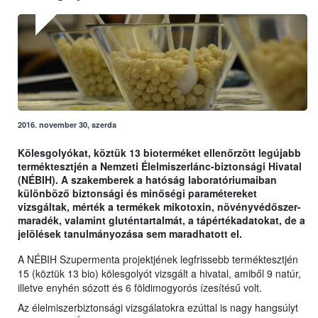
2016. november 30, szerda
Kölesgolyókat, köztük 13 bioterméket ellenőrzött legújabb
terméktesztjén a Nemzeti Élelmiszerlánc-biztonsági Hivatal
(NÉBIH). A szakemberek a hatóság laboratóriumaiban
különböző biztonsági és minőségi paramétereket
vizsgáltak, mérték a termékek mikotoxin, növényvédőszer-
maradék, valamint gluténtartalmát, a tápértékadatokat, de a
jelölések tanulmányozása sem maradhatott el.
A NÉBIH Szupermenta projektjének legfrissebb terméktesztjén
15 (köztük 13 bio) kölesgolyót vizsgált a hivatal, amiből 9 natúr,
illetve enyhén sózott és 6 földimogyorós ízesítésű volt.
Az élelmiszerbiztonsági vizsgálatokra ezúttal is nagy hangsúlyt