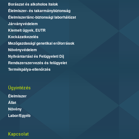
Borászat és alkoholos italok
Élelmiszer- és takarmánybiztonság
Élelmiszerlánc-biztonsági laborhálózat
Járványvédelem
Kiemelt ügyek, EUTR
Kockázatkezelés
Mezőgazdasági genetikai erőforrások
Növényvédelem
Nyilvántartási és Felügyeleti Díj
Rendszerszervezés és felügyelet
Termékpálya-ellenőrzés
Ügyintézés
Élelmiszer
Állat
Növény
Labor/Egyéb
Kapcsolat