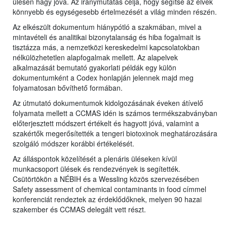
ülésén hagy jóvá. Az iránymutatás célja, hogy segítse az elvek
könnyebb és egységesebb értelmezését a világ minden részén.
Az elkészült dokumentum hiánypótló a szakmában, mivel a
mintavételi és analitikai bizonytalanság és hiba fogalmait is
tisztázza más, a nemzetközi kereskedelmi kapcsolatokban
nélkülözhetetlen alapfogalmak mellett. Az alapelvek
alkalmazását bemutató gyakorlati példák egy külön
dokumentumként a Codex honlapján jelennek majd meg
folyamatosan bővíthető formában.
Az útmutató dokumentumok kidolgozásának éveken átívelő
folyamata mellett a CCMAS idén is számos termékszabványban
előterjesztett módszert értékelt és hagyott jóvá, valamint a
szakértők megerősítették a tengeri biotoxinok meghatározására
szolgáló módszer korábbi értékelését.
Az álláspontok közelítését a plenáris üléseken kívül
munkacsoport ülések és rendezvények is segítették.
Csütörtökön a NÉBIH és a Wessling közös szervezésében
Safety assessment of chemical contaminants in food címmel
konferenciát rendeztek az érdeklődőknek, melyen 90 hazai
szakember és CCMAS delegált vett részt.