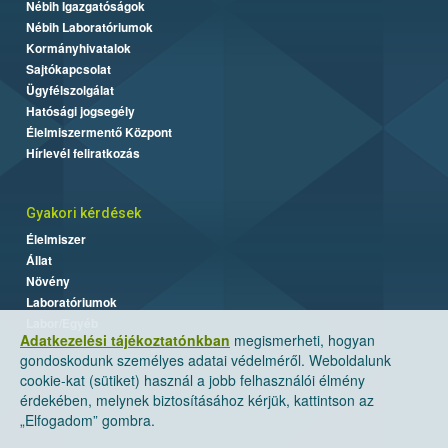
Nébih Igazgatóságok
Nébih Laboratóriumok
Kormányhivatalok
Sajtókapcsolat
Ügyfélszolgálat
Hatósági jogsegély
Élelmiszermentő Központ
Hírlevél feliratkozás
Gyakori kérdések
Élelmiszer
Állat
Növény
Laboratóriumok
Labor/Egyéb
Adatkezelési tájékoztatónkban
megismerheti, hogyan
gondoskodunk személyes adatai védelméről. Weboldalunk
cookie-kat (sütiket) használ a jobb felhasználói élmény
érdekében, melynek biztosításához kérjük, kattintson az
„Elfogadom” gombra.