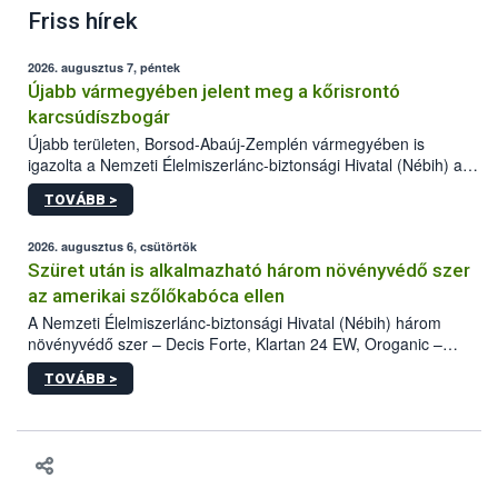
Friss hírek
2026. augusztus 7, péntek
Újabb vármegyében jelent meg a kőrisrontó
karcsúdíszbogár
Újabb területen, Borsod-Abaúj-Zemplén vármegyében is
igazolta a Nemzeti Élelmiszerlánc-biztonsági Hivatal (Nébih) a
kőrisrontó karcsúdíszbogár (Agrilus planipennis) jelenlétét. A
TOVÁBB >
kártevőt nem csak színcsapdában találták meg, de már fertőzött
fában is azonosították. A növényvédelmi szakemberek folytatják
az intenzív felderítést, emellett az intézkedéseket a szlovák
2026. augusztus 6, csütörtök
hatósággal is összehangolják a terjedés megállítása érdekében.
Szüret után is alkalmazható három növényvédő szer
az amerikai szőlőkabóca ellen
A Nemzeti Élelmiszerlánc-biztonsági Hivatal (Nébih) három
növényvédő szer – Decis Forte, Klartan 24 EW, Oroganic –
engedélyokiratát módosította, így azok a szüretet követően,
TOVÁBB >
egészen a vesszőérettség (BBCH 91) stádiumáig
felhasználhatóak a szőlőben. A kiterjesztések célja, hogy a korai
érésű szőlőkben is legyen lehetőség a károsító elleni további
védekezésre. Az Oroganic készítmény kis kiszerelésben kiskerti
felhasználók számára is elérhető és ökológiai termesztésben is
engedélyezett.