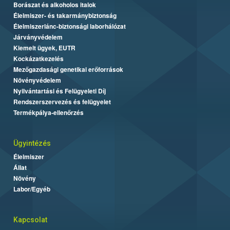
Borászat és alkoholos italok
Élelmiszer- és takarmánybiztonság
Élelmiszerlánc-biztonsági laborhálózat
Járványvédelem
Kiemelt ügyek, EUTR
Kockázatkezelés
Mezőgazdasági genetikai erőforrások
Növényvédelem
Nyilvántartási és Felügyeleti Díj
Rendszerszervezés és felügyelet
Termékpálya-ellenőrzés
Ügyintézés
Élelmiszer
Állat
Növény
Labor/Egyéb
Kapcsolat