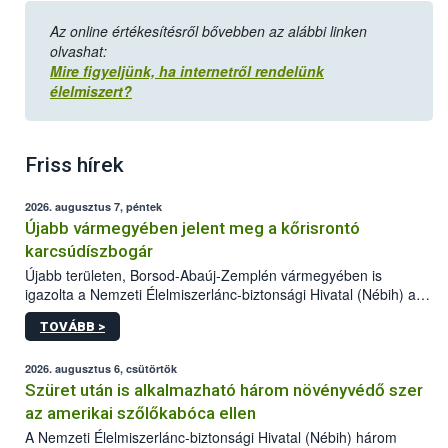
Az online értékesítésről bővebben az alábbi linken
olvashat:
Mire figyeljünk, ha internetről rendelünk
élelmiszert?
Friss hírek
2026. augusztus 7, péntek
Újabb vármegyében jelent meg a kőrisrontó
karcsúdíszbogár
Újabb területen, Borsod-Abaúj-Zemplén vármegyében is
igazolta a Nemzeti Élelmiszerlánc-biztonsági Hivatal (Nébih) a
kőrisrontó karcsúdíszbogár (Agrilus planipennis) jelenlétét. A
TOVÁBB >
kártevőt nem csak színcsapdában találták meg, de már fertőzött
fában is azonosították. A növényvédelmi szakemberek folytatják
az intenzív felderítést, emellett az intézkedéseket a szlovák
2026. augusztus 6, csütörtök
hatósággal is összehangolják a terjedés megállítása érdekében.
Szüret után is alkalmazható három növényvédő szer
az amerikai szőlőkabóca ellen
A Nemzeti Élelmiszerlánc-biztonsági Hivatal (Nébih) három