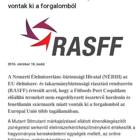
vontak ki a forgalomból
2016. október 18, kedd
A Nemzeti Élelmiszerlánc-biztonsági Hivatal (NÉBIH) az
EU élelmiszer- és takarmánybiztonsági riasztási rendszerén
(RASFF) értesült arról, hogy a Fitfoods Port Coquitlam
előállító termékét nem engedélyezett összetevő hordenin és
fenetilamin származék miatt vonták ki a forgalomból az
Európai Unió több tagállamában.
A Mutant Stimutant márkajelzéssel ellátott étrendkiegészítőt
zsírégetést serkentő élelmiszerként/készítményként értékesítik a
hagyományos kereskedelemi egységek mellett, az online
felületeken, webáruházakban is.