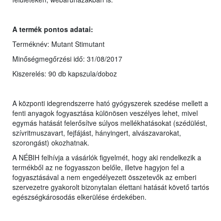
A termék pontos adatai:
Terméknév: Mutant Stimutant
Minőségmegőrzési idő: 31/08/2017
Kiszerelés: 90 db kapszula/doboz
A központi idegrendszerre ható gyógyszerek szedése mellett a
fenti anyagok fogyasztása különösen veszélyes lehet, mivel
egymás hatását felerősítve súlyos mellékhatásokat (szédülést,
szívritmuszavart, fejfájást, hányingert, alvászavarokat,
szorongást) okozhatnak.
A NÉBIH felhívja a vásárlók figyelmét, hogy aki rendelkezik a
termékből az ne fogyasszon belőle, illetve hagyjon fel a
fogyasztásával a nem engedélyezett összetevők az emberi
szervezetre gyakorolt bizonytalan élettani hatását követő tartós
egészségkárosodás elkerülése érdekében.