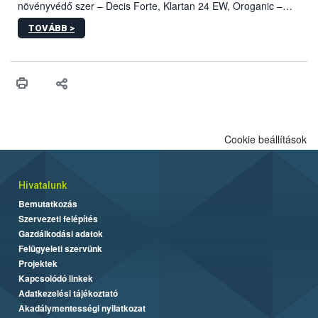
növényvédő szer – Decis Forte, Klartan 24 EW, Oroganic –
engedélyokiratát módosította, így azok a szüretet követően,
TOVÁBB >
egészen a vesszőérettség (BBCH 91) stádiumáig
felhasználhatóak a szőlőben. A kiterjesztések célja, hogy a korai
érésű szőlőkben is legyen lehetőség a károsító elleni további
védekezésre. Az Oroganic készítmény kis kiszerelésben kiskerti
felhasználók számára is elérhető és ökológiai termesztésben is
engedélyezett.
Cookie beállítások
Hivatalunk
Bemutatkozás
Szervezeti felépítés
Gazdálkodási adatok
Felügyeleti szervünk
Projektek
Kapcsolódó linkek
Adatkezelési tájékoztató
Akadálymentességi nyilatkozat