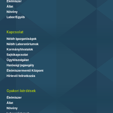
Élelmiszer
Állat
Növény
Labor/Egyéb
Kapcsolat
Nébih Igazgatóságok
Nébih Laboratóriumok
Kormányhivatalok
Sajtókapcsolat
Ügyfélszolgálat
Hatósági jogsegély
Élelmiszermentő Központ
Hírlevél feliratkozás
Gyakori kérdések
Élelmiszer
Állat
Növény