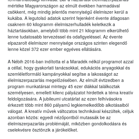
mértéke Magyarországon az elmúlt években harmadával
csökkent, még mindig jelentős mennyiségű élelmiszer kerül a
kukába. A legutolsó adatok szerint fejenként évente átlagosan
csaknem 60 kilogramm élelmiszerhulladék keletkezik a
háztartásokban, amelyből több mint 21 kilogramm elkerülhető
lenne tudatosabb tervezéssel és odafigyeléssel. Az évente
elpazarolt élelmiszer mennyisége országos szinten elegendő
lenne közel 372 ezer ember egyéves ellátására.
A Nébih 2016-ban indította el a Maradék nélkül programot azzal
a céllal, hogy gyakorlati tanácsokkal, edukációs anyagokkal és
szemléletformáló kampányokkal segítse a lakosságot az
élelmiszerpazarlás megelőzésében. Az elmúlt évtizedben a
program munkatársai mintegy 45 ezer diákkal találkoztak
személyesen, emellett kilenc pályázatot hirdettek a téma kreatív
feldolgozására. A jubileumi utcatárlat az ezen felhívásokra
érkezett több mint 860 pályamű legkiemelkedőbb alkotásaiból
válogat. A kreatív művek változatos technikával készültek, céljuk
azonban közös: egyedi nézőpontból mutassák be az
élelmiszerpazarlás problémáját, miközben gondolkodásra és
cselekvésre ösztönzik a járókelőket.