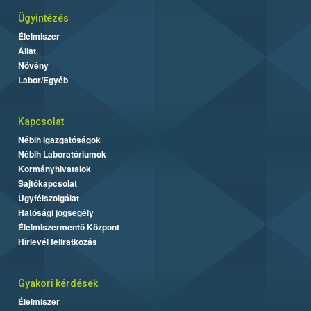
Ügyintézés
Élelmiszer
Állat
Növény
Labor/Egyéb
Kapcsolat
Nébih Igazgatóságok
Nébih Laboratóriumok
Kormányhivatalok
Sajtókapcsolat
Ügyfélszolgálat
Hatósági jogsegély
Élelmiszermentő Központ
Hírlevél feliratkozás
Gyakori kérdések
Élelmiszer