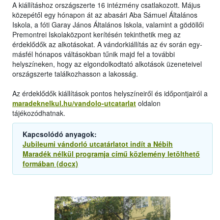
A kiállításhoz országszerte 16 intézmény csatlakozott. Május
közepétől egy hónapon át az abasári Aba Sámuel Általános
Iskola, a fóti Garay János Általános Iskola, valamint a gödöllői
Premontrei Iskolaközpont kerítésén tekinthetik meg az
érdeklődők az alkotásokat. A vándorkiállítás az év során egy-
másfél hónapos váltásokban tűnik majd fel a további
helyszíneken, hogy az elgondolkodtató alkotások üzeneteivel
országszerte találkozhasson a lakosság.
Az érdeklődők kiállítások pontos helyszíneiről és időpontjairól a
maradeknelkul.hu/vandolo-utcatarlat
oldalon
tájékozódhatnak.
Kapcsolódó anyagok:
Jubileumi vándorló utcatárlatot indít a Nébih
Maradék nélkül programja című közlemény letölthető
formában (docx)