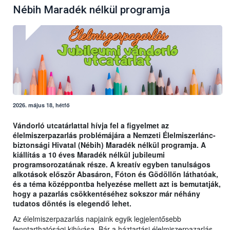
Nébih Maradék nélkül programja
2026. május 18, hétfő
Vándorló utcatárlattal hívja fel a figyelmet az
élelmiszerpazarlás problémájára a Nemzeti Élelmiszerlánc-
biztonsági Hivatal (Nébih) Maradék nélkül programja. A
kiállítás a 10 éves Maradék nélkül jubileumi
programsorozatának része. A kreatív egyben tanulságos
alkotások először Abasáron, Fóton és Gödöllőn láthatóak,
és a téma középpontba helyezése mellett azt is bemutatják,
hogy a pazarlás csökkentéséhez sokszor már néhány
tudatos döntés is elegendő lehet.
Az élelmiszerpazarlás napjaink egyik legjelentősebb
fenntarthatósági kihívása. Bár a háztartási élelmiszerpazarlás