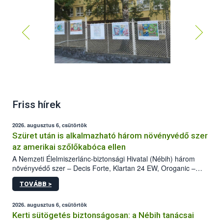
Abasári iskola
Friss hírek
2026. augusztus 6, csütörtök
Szüret után is alkalmazható három növényvédő szer
az amerikai szőlőkabóca ellen
A Nemzeti Élelmiszerlánc-biztonsági Hivatal (Nébih) három
növényvédő szer – Decis Forte, Klartan 24 EW, Oroganic –
engedélyokiratát módosította, így azok a szüretet követően,
TOVÁBB >
egészen a vesszőérettség (BBCH 91) stádiumáig
felhasználhatóak a szőlőben. A kiterjesztések célja, hogy a korai
érésű szőlőkben is legyen lehetőség a károsító elleni további
2026. augusztus 6, csütörtök
védekezésre. Az Oroganic készítmény kis kiszerelésben kiskerti
Kerti sütögetés biztonságosan: a Nébih tanácsai