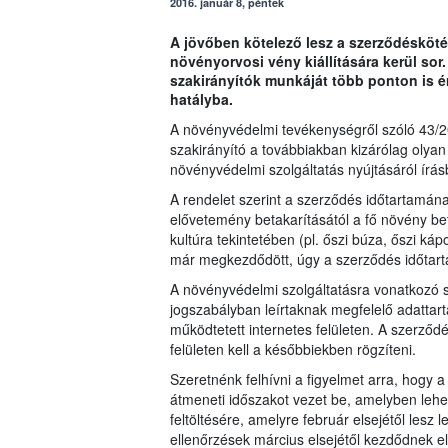
2016. január 8, péntek
A jövőben kötelező lesz a szerződésköté
növényorvosi vény kiállítására kerül sor.
szakirányítók munkáját több ponton is é
hatályba.
A növényvédelmi tevékenységről szóló 43/2
szakirányító a továbbiakban kizárólag olyan 
növényvédelmi szolgáltatás nyújtásáról írásb
A rendelet szerint a szerződés időtartamának
elővetemény betakarításától a fő növény bet
kultúra tekintetében (pl. őszi búza, őszi k
már megkezdődött, úgy a szerződés időtarta
A növényvédelmi szolgáltatásra vonatkozó 
jogszabályban leírtaknak megfelelő adattarta
működtetett internetes felületen. A szerző
felületen kell a későbbiekben rögzíteni.
Szeretnénk felhívni a figyelmet arra, hogy 
átmeneti időszakot vezet be, amelyben lehe
feltöltésére, amelyre február elsejétől les
ellenőrzések március elsejétől kezdődnek el