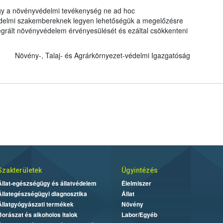
hogy a növényvédelmi tevékenység ne ad hoc
delmi szakembereknek legyen lehetőségük a megelőzésre
ntegrált növényvédelem érvényesülését és ezáltal csökkenteni
Növény-, Talaj- és Agrárkörnyezet-védelmi Igazgatóság
Szakterületek
Ügyintézés
Állat-egészségügy és állatvédelem
Élelmiszer
Állategészségügyi diagnosztika
Állat
Állatgyógyászati termékek
Növény
Borászat és alkoholos italok
Labor/Egyéb