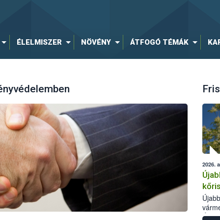
ÉLELMISZER
NÖVÉNY
ÁTFOGÓ TÉMÁK
KA
vényvédelemben
Fris
2026. 
Újab
kőri
Újabb
várme
Élelm