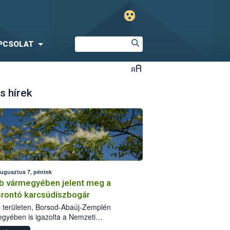
PCSOLAT
s hírek
augusztus 7, péntek
b vármegyében jelent meg a
srontó karcsúdíszbogár
 területen, Borsod-Abaúj-Zemplén
gyében is igazolta a Nemzeti
iszerlánc-biztonsági Hivatal (Nébih) a