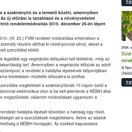
TO
kőris
jelen
s a szakirányító és a termelő között, amennyiben
talál
 Az új előírást is tartalmazó és a növényvédelmi
azono
rintő rendeletmódosítás 2015. december 25-én lépett
folyta
intéz
össze
010. (IV. 23.) FVM rendelet módosítása értelmében a
érdek
személy részére állíthat ki növényorvosi vényt, akivel a
2026. 
eli szerződést kötött.
Szür
 legalább egy vegetációs időszakot kell felölelnie, mely az
növé
akarításáig tart. Amennyiben a vegetációs időszak az adott
szől
A Nem
áposztarepce) a rendelet a hatályba lépésének időpontjában
(Nébi
ma kivételesen rövidebb időszakra is szólhat.
Klart
TO
módos
szerződés megkötését a szakirányítónak 15 napon belül a
egész
lommal elektronikus úton is be kell jelentenie a NÉBIH által
felha
dés megszűnését, valamint módosításait ugyanezen a
célja
lehet
a rendelet hatályba lépését követően a hatóság egy rövid,
Az Or
tőséget ad a szerződések megkötésére, illetve az adatok
felha
terme
z lehetőség a NÉBIH honlapján. Az ezekkel kapcsolatos
.