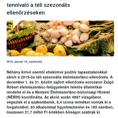
tennivaló a téli szezonális
ellenőrzéseken
2016. január 14, csütörtök
Néhány kirívó esettől eltekintve pozitív tapasztalatokkal
zárult a 2015-ös téli szezonális élelmiszerlánc-ellenőrzés. A
december 1. és 31. között zajlott ellenőrzés-sorozatot Zsigó
Róbert élelmiszerlánc-felügyeletért felelős államtitkár
rendelte el és a Nemzeti Élelmiszerlánc-biztonsági Hivatal
(NÉBIH) koordinálta. Az akció során 4997 vizsgálatot
végeztek el a szakemberek, 8,4 tonna terméket vontak ki a
forgalomból, 83 alkalommal figyelmeztetést és 185 esetben,
összesen 21,7 millió Ft értékben bírságot szabtak ki.