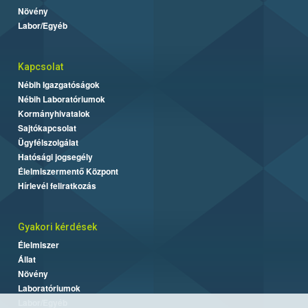
Növény
Labor/Egyéb
Kapcsolat
Nébih Igazgatóságok
Nébih Laboratóriumok
Kormányhivatalok
Sajtókapcsolat
Ügyfélszolgálat
Hatósági jogsegély
Élelmiszermentő Központ
Hírlevél feliratkozás
Gyakori kérdések
Élelmiszer
Állat
Növény
Laboratóriumok
Labor/Egyéb