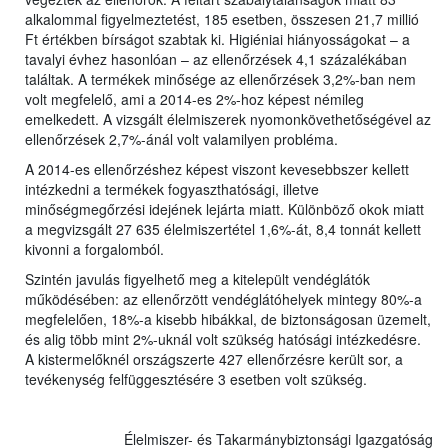
alkalommal figyelmeztetést, 185 esetben, összesen 21,7 millió
Ft értékben bírságot szabtak ki. Higiéniai hiányosságokat – a
tavalyi évhez hasonlóan – az ellenőrzések 4,1 százalékában
találtak. A termékek minősége az ellenőrzések 3,2%-ban nem
volt megfelelő, ami a 2014-es 2%-hoz képest némileg
emelkedett. A vizsgált élelmiszerek nyomonkövethetőségével az
ellenőrzések 2,7%-ánál volt valamilyen probléma.
A 2014-es ellenőrzéshez képest viszont kevesebbszer kellett
intézkedni a termékek fogyaszthatósági, illetve
minőségmegőrzési idejének lejárta miatt. Különböző okok miatt
a megvizsgált 27 635 élelmiszertétel 1,6%-át, 8,4 tonnát kellett
kivonni a forgalomból.
Szintén javulás figyelhető meg a kitelepült vendéglátók
működésében: az ellenőrzött vendéglátóhelyek mintegy 80%-a
megfelelően, 18%-a kisebb hibákkal, de biztonságosan üzemelt,
és alig több mint 2%-uknál volt szükség hatósági intézkedésre.
A kistermelőknél országszerte 427 ellenőrzésre került sor, a
tevékenység felfüggesztésére 3 esetben volt szükség.
Élelmiszer- és Takarmánybiztonsági Igazgatóság