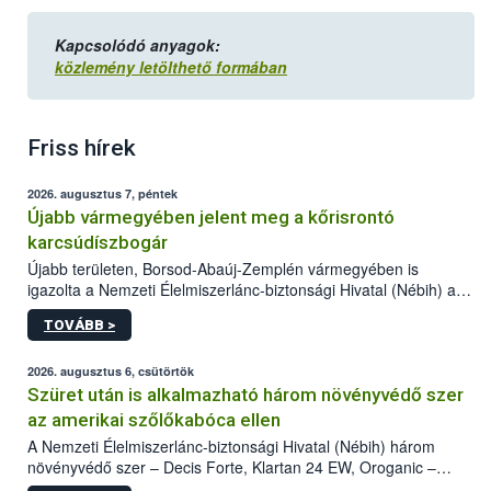
Kapcsolódó anyagok:
közlemény letölthető formában
Friss hírek
2026. augusztus 7, péntek
Újabb vármegyében jelent meg a kőrisrontó
karcsúdíszbogár
Újabb területen, Borsod-Abaúj-Zemplén vármegyében is
igazolta a Nemzeti Élelmiszerlánc-biztonsági Hivatal (Nébih) a
kőrisrontó karcsúdíszbogár (Agrilus planipennis) jelenlétét. A
TOVÁBB >
kártevőt nem csak színcsapdában találták meg, de már fertőzött
fában is azonosították. A növényvédelmi szakemberek folytatják
az intenzív felderítést, emellett az intézkedéseket a szlovák
2026. augusztus 6, csütörtök
hatósággal is összehangolják a terjedés megállítása érdekében.
Szüret után is alkalmazható három növényvédő szer
az amerikai szőlőkabóca ellen
A Nemzeti Élelmiszerlánc-biztonsági Hivatal (Nébih) három
növényvédő szer – Decis Forte, Klartan 24 EW, Oroganic –
engedélyokiratát módosította, így azok a szüretet követően,