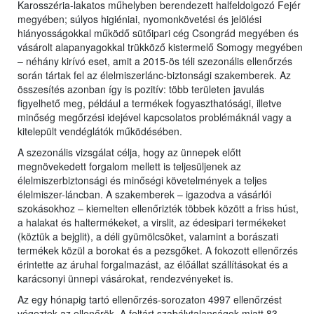
Karosszéria-lakatos műhelyben berendezett halfeldolgozó Fejér
megyében; súlyos higiéniai, nyomonkövetési és jelölési
hiányosságokkal működő sütőipari cég Csongrád megyében és
vásárolt alapanyagokkal trükköző kistermelő Somogy megyében
– néhány kirívó eset, amit a 2015-ös téli szezonális ellenőrzés
során tártak fel az élelmiszerlánc-biztonsági szakemberek. Az
összesítés azonban így is pozitív: több területen javulás
figyelhető meg, például a termékek fogyaszthatósági, illetve
minőség megőrzési idejével kapcsolatos problémáknál vagy a
kitelepült vendéglátók működésében.
A szezonális vizsgálat célja, hogy az ünnepek előtt
megnövekedett forgalom mellett is teljesüljenek az
élelmiszerbiztonsági és minőségi követelmények a teljes
élelmiszer-láncban. A szakemberek – igazodva a vásárlói
szokásokhoz – kiemelten ellenőrizték többek között a friss húst,
a halakat és haltermékeket, a virslit, az édesipari termékeket
(köztük a bejglit), a déli gyümölcsöket, valamint a borászati
termékek közül a borokat és a pezsgőket. A fokozott ellenőrzés
érintette az áruhal forgalmazást, az élőállat szállításokat és a
karácsonyi ünnepi vásárokat, rendezvényeket is.
Az egy hónapig tartó ellenőrzés-sorozaton 4997 ellenőrzést
végeztek az ellenőrök. A feltárt szabálytalanságok miatt 83