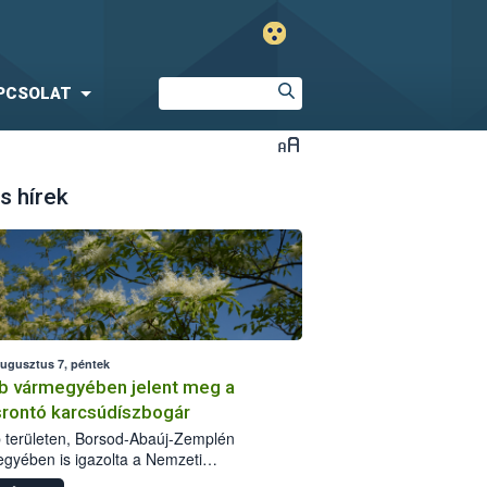
PCSOLAT
s hírek
augusztus 7, péntek
b vármegyében jelent meg a
srontó karcsúdíszbogár
 területen, Borsod-Abaúj-Zemplén
gyében is igazolta a Nemzeti
iszerlánc-biztonsági Hivatal (Nébih) a