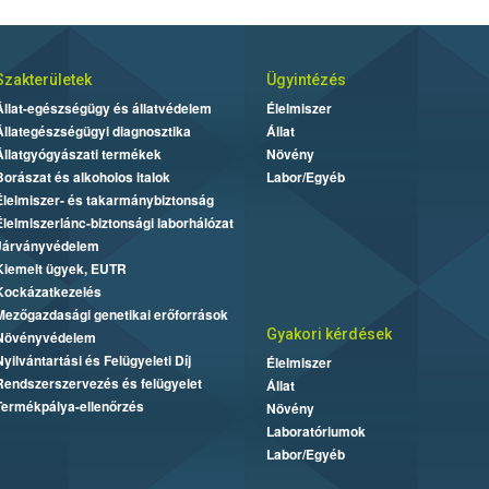
Szakterületek
Ügyintézés
Állat-egészségügy és állatvédelem
Élelmiszer
Állategészségügyi diagnosztika
Állat
Állatgyógyászati termékek
Növény
Borászat és alkoholos italok
Labor/Egyéb
Élelmiszer- és takarmánybiztonság
Élelmiszerlánc-biztonsági laborhálózat
Járványvédelem
Kiemelt ügyek, EUTR
Kockázatkezelés
Mezőgazdasági genetikai erőforrások
Gyakori kérdések
Növényvédelem
Nyilvántartási és Felügyeleti Díj
Élelmiszer
Rendszerszervezés és felügyelet
Állat
Termékpálya-ellenőrzés
Növény
Laboratóriumok
Labor/Egyéb