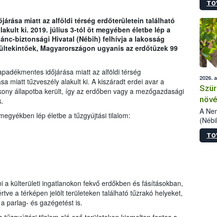
TO
kőris
jelen
árása miatt az alföldi térség erdőterületein található
talál
lakult ki. 2019. július 3-tól öt megyében életbe lép a
azono
lánc-biztonsági Hivatal (Nébih) felhívja a lakosság
folyta
rültekintőek, Magyarországon ugyanis az erdőtüzek 99
intéz
össze
érdek
padékmentes időjárása miatt az alföldi térség
2026. 
sa miatt tűzveszély alakult ki. A kiszáradt erdei avar a
Szür
ékony állapotba került, így az erdőben vagy a mezőgazdasági
növé
k.
szől
A Nem
megyékben lép életbe a tűzgyújtási tilalom:
(Nébi
Klart
TO
módos
egész
felha
célja
lehet
tani a külterületi ingatlanokon fekvő erdőkben és fásításokban,
Az Or
ve a térképen jelölt területeken található tűzrakó helyeket,
felha
 a parlag- és gazégetést is.
terme