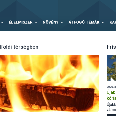
ÉLELMISZER
NÖVÉNY
ÁTFOGÓ TÉMÁK
KA
lföldi térségben
Fris
2026. 
Újab
kőri
Újabb
várme
Élelm