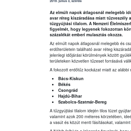
2019. július 3, szerda
Az elmúlt napok átlagosnál melegebb időj
avar réteg kiszáradása miatt tűzveszély a
tűzgyújtási tilalom. A Nemzeti Élelmiszer
figyelmét, hogy legyenek fokozottan kö
százalékát emberi mulasztás okozza.
Az elmúlt napok átlagosnál melegebb és csa
erdőterületein található avar réteg kiszáradá
jelenlegi időjárási körülmények között gyúl
területeken közvetlen tűzeset forrásává váli
A fokozott erdőtűz kockázat miatt az alábbi 
Bács-Kiskun
Békés
Csongrád
Hajdú-Bihar
Szabolcs-Szatmár-Bereg
A tűzgyújtási tilalom idején tilos tüzet gyúj
valamint azok 200 méteres körzetében, ideért
a vasút és közút menti fásításokat, valamint