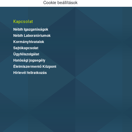
Cookie beállítások
Kapcsolat
Nébih Igazgatóságok
Nébih Laboratóriumok
Kormányhivatalok
Sajtókapcsolat
Ügyfélszolgálat
Hatósági jogsegély
Élelmiszermentő Központ
Hírlevél feliratkozás