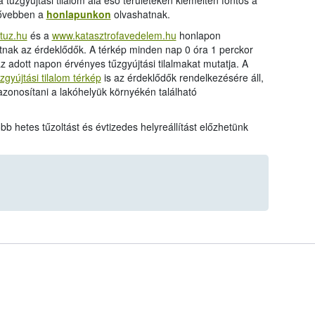
a tűzgyújtási tilalom alá eső területeken kiemelten fontos a
bővebben a
honlapunkon
olvashatnak.
tuz.hu
és a
www.katasztrofavedelem.hu
honlapon
atnak az érdeklődők. A térkép minden nap 0 óra 1 perckor
z adott napon érvényes tűzgyújtási tilalmakat mutatja. A
űzgyújtási tilalom térkép
is az érdeklődők rendelkezésére áll,
zonosítani a lakóhelyük környékén található
 hetes tűzoltást és évtizedes helyreállítást előzhetünk