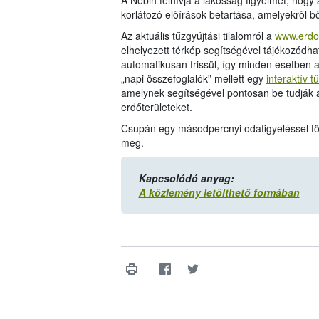
A Nébih felhívja a lakosság figyelmét, hogy 
korlátozó előírások betartása, amelyekről 
Az aktuális tűzgyújtási tilalomról a
www.erdo
elhelyezett térkép segítségével tájékozódh
automatikusan frissül, így minden esetben a
„napi összefoglalók” mellett egy
interaktív t
amelynek segítségével pontosan be tudják a
erdőterületeket.
Csupán egy másodpercnyi odafigyeléssel több
meg.
Kapcsolódó anyag:
A közlemény letölthető formában