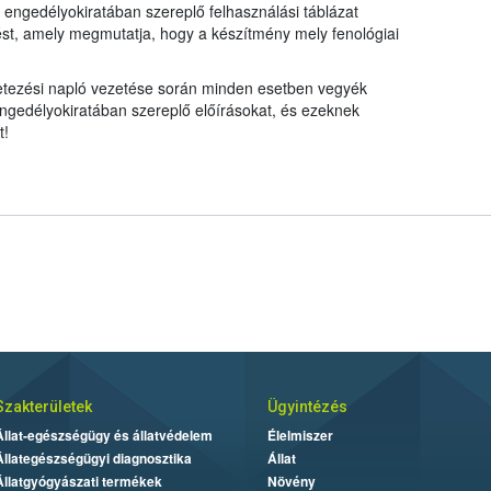
 engedélyokiratában szereplő felhasználási táblázat
ést, amely megmutatja, hogy a készítmény mely fenológiai
etezési napló vezetése során minden esetben vegyék
ngedélyokiratában szereplő előírásokat, és ezeknek
t!
Szakterületek
Ügyintézés
Állat-egészségügy és állatvédelem
Élelmiszer
Állategészségügyi diagnosztika
Állat
Állatgyógyászati termékek
Növény