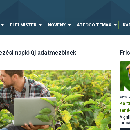
ÉLELMISZER
NÖVÉNY
ÁTFOGÓ TÉMÁK
KA
ezési napló új adatmezőinek
Fris
2026. 
Kert
taná
A gri
formá
romlá