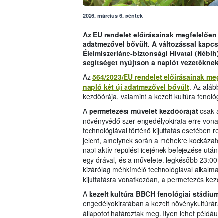
2026. március 6, péntek
Az EU rendelet előírásainak megfelelően
adatmezővel bővült. A változással kapcs
Élelmiszerlánc-biztonsági Hivatal (Nébi
segítséget nyújtson a naplót vezetőknek
Az
564/2023/EU rendelet előírásainak me
napló két új adatmezővel bővült
. Az aláb
kezdőórája, valamint a kezelt kultúra fenol
A
permetezési művelet kezdőóráját
csak a
növényvédő szer engedélyokirata erre vona
technológiával történő kijuttatás esetében 
jelent, amelynek során a méhekre kockázat
napi aktív repülési idejének befejezése utá
egy órával, és a műveletet legkésőbb 23:00 
kizárólag méhkímélő technológiával alkalmazh
kijuttatásra vonatkozóan, a permetezés ke
A
kezelt kultúra BBCH fenológiai stádiu
engedélyokiratában a kezelt növénykultúrára
állapotot határoztak meg. Ilyen lehet példá