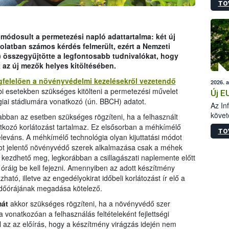
TO
szapo
sütög
techni
alapa
 módosult a permetezési napló adattartalma: két új
higié
olatban számos kérdés felmerült, ezért a Nemzeti
hőkez
h) összegyűjtötte a legfontosabb tudnivalókat, hogy
tárol
 az új mezők helyes kitöltésében.
Hivat
gfelelően a növényvédelmi kezelésekről vezetendő
2026. 
a biz
bi esetekben szükséges kitölteni a permetezési művelet
Új E
ógiai stádiumára vonatkozó (ún. BBCH) adatot.
Az In
követ
bban az esetben szükséges rögzíteni, ha a felhasznált
szere
tkozó korlátozást tartalmaz. Ez elsősorban a méhkímélő
TO
releváns. A méhkímélő technológia olyan kijuttatási módot
ot jelentő növényvédő szerek alkalmazása csak a méhek
n kezdhető meg, legkorábban a csillagászati naplemente előtt
óráig be kell fejezni. Amennyiben az adott készítmény
ató, illetve az engedélyokirat időbeli korlátozást ír elő a
zdőórájának megadása kötelező.
mát
akkor szükséges rögzíteni, ha a növényvédő szer
 vonatkozóan a felhasználás feltételeként fejlettségi
ul az az előírás, hogy a készítmény virágzás idején nem