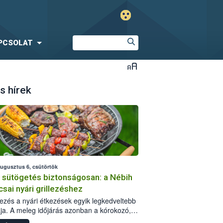
PCSOLAT
s hírek
augusztus 6, csütörtök
i sütögetés biztonságosan: a Nébih
csai nyári grillezéshez
llezés a nyári étkezések egyik legkedveltebb
ja. A meleg időjárás azonban a kórokozó,
st okozó baktériumok gyorsabb