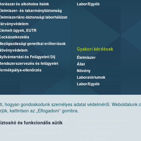
Borászat és alkoholos italok
Labor/Egyéb
Élelmiszer- és takarmánybiztonság
Élelmiszerlánc-biztonsági laborhálózat
Járványvédelem
Kiemelt ügyek, EUTR
Kockázatkezelés
Mezőgazdasági genetikai erőforrások
Gyakori kérdések
Növényvédelem
Nyilvántartási és Felügyeleti Díj
Élelmiszer
Rendszerszervezés és felügyelet
Állat
Termékpálya-ellenőrzés
Növény
Laboratóriumok
Labor/Egyéb
, hogyan gondoskodunk személyes adatai védelméről. Weboldalunk cook
jük, kattintson az „Elfogadom” gombra.
Nemzeti Élelmiszerlánc-biztonsági Hivatal
E-mail:
ugyfelszolgalat@nebih.gov.hu
tosító és funkcionális sütik
Cím: 1024 Budapest, Keleti Károly utca. 24.
Zöld szám: 06-80/263-244
Levelezési cím: 1525 Budapest. Pf. 30.
Telefon: 06-1/ 336-9000
Fax: 06-1/336-9479