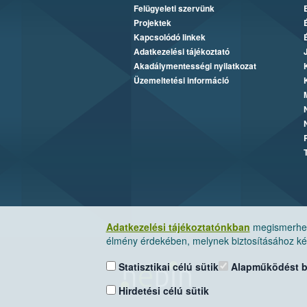
Felügyeleti szervünk
Projektek
Kapcsolódó linkek
Adatkezelési tájékoztató
Akadálymentességi nyilatkozat
Üzemeltetési információ
Adatkezelési tájékoztatónkban
megismerheti
élmény érdekében, melynek biztosításához kér
Statisztikai célú sütik
Alapműködést biz
Hirdetési célú sütik