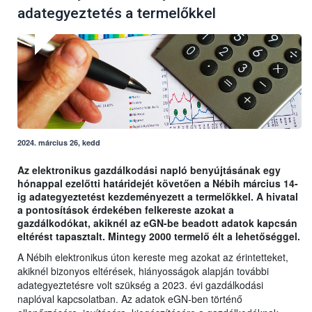
adategyeztetés a termelőkkel
2024. március 26, kedd
Az elektronikus gazdálkodási napló benyújtásának egy
hónappal ezelőtti határidejét követően a Nébih március 14-
ig adategyeztetést kezdeményezett a termelőkkel. A hivatal
a pontosítások érdekében felkereste azokat a
gazdálkodókat, akiknél az eGN-be beadott adatok kapcsán
eltérést tapasztalt. Mintegy 2000 termelő élt a lehetőséggel.
A Nébih elektronikus úton kereste meg azokat az érintetteket,
akiknél bizonyos eltérések, hiányosságok alapján további
adategyeztetésre volt szükség a 2023. évi gazdálkodási
naplóval kapcsolatban. Az adatok eGN-ben történő