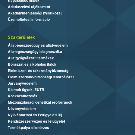
Kapcsolódó linkek
Adatkezelési tájékoztató
Akadálymentességi nyilatkozat
Üzemeltetési információ
Szakterületek
Állat-egészségügy és állatvédelem
Állategészségügyi diagnosztika
Állatgyógyászati termékek
Borászat és alkoholos italok
Élelmiszer- és takarmánybiztonság
Élelmiszerlánc-biztonsági laborhálózat
Járványvédelem
Kiemelt ügyek, EUTR
Kockázatkezelés
Mezőgazdasági genetikai erőforrások
Növényvédelem
Nyilvántartási és Felügyeleti Díj
Rendszerszervezés és felügyelet
Termékpálya-ellenőrzés