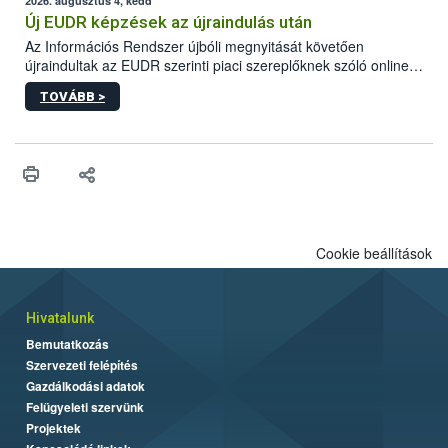
higiéniai szabályok betartása, a megfelelő hőkezelés, valamint a
2026. augusztus 4, kedd
maradékok szakszerű tárolása. A Nemzeti Élelmiszerlánc-
Új EUDR képzések az újraindulás után
biztonsági Hivatal (Nébih) Oktatási Programja összegyűjtötte a
Az Információs Rendszer újbóli megnyitását követően
biztonságos grillezés legfontosabb tudnivalóit.
újraindultak az EUDR szerinti piaci szereplőknek szóló online
képzések.
TOVÁBB >
Cookie beállítások
Hivatalunk
Bemutatkozás
Szervezeti felépítés
Gazdálkodási adatok
Felügyeleti szervünk
Projektek