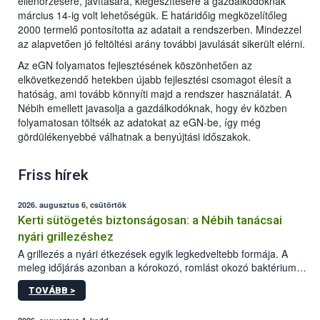
ellenőrzésére, javítására, kiegészítésére a gazdálkodóknak
március 14-ig volt lehetőségük. E határidőig megközelítőleg
2000 termelő pontosította az adatait a rendszerben. Mindezzel
az alapvetően jó feltöltési arány további javulását sikerült elérni.
Az eGN folyamatos fejlesztésének köszönhetően az
elkövetkezendő hetekben újabb fejlesztési csomagot élesít a
hatóság, ami tovább könnyíti majd a rendszer használatát. A
Nébih emellett javasolja a gazdálkodóknak, hogy év közben
folyamatosan töltsék az adatokat az eGN-be, így még
gördülékenyebbé válhatnak a benyújtási időszakok.
Friss hírek
2026. augusztus 6, csütörtök
Kerti sütögetés biztonságosan: a Nébih tanácsai
nyári grillezéshez
A grillezés a nyári étkezések egyik legkedveltebb formája. A
meleg időjárás azonban a kórokozó, romlást okozó baktériumok
gyorsabb szaporodásának is kedvez. A szabadtéri sütögetés
TOVÁBB >
ezért nem csupán a megfelelő sütési technikáról szól: legalább
ilyen fontos az alapanyagok biztonságos kezelése, az alapvető