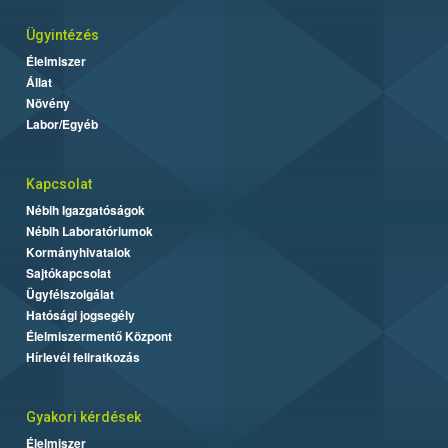
Ügyintézés
Élelmiszer
Állat
Növény
Labor/Egyéb
Kapcsolat
Nébih Igazgatóságok
Nébih Laboratóriumok
Kormányhivatalok
Sajtókapcsolat
Ügyfélszolgálat
Hatósági jogsegély
Élelmiszermentő Központ
Hírlevél feliratkozás
Gyakori kérdések
Élelmiszer