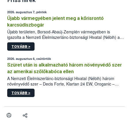
Friss hírek
2026. augusztus 7, péntek
Újabb vármegyében jelent meg a kőrisrontó
karcsúdíszbogár
Újabb területen, Borsod-Abaúj-Zemplén vármegyében is
igazolta a Nemzeti Élelmiszerlánc-biztonsági Hivatal (Nébih) a
kőrisrontó karcsúdíszbogár (Agrilus planipennis) jelenlétét. A
TOVÁBB >
kártevőt nem csak színcsapdában találták meg, de már fertőzött
fában is azonosították. A növényvédelmi szakemberek folytatják
az intenzív felderítést, emellett az intézkedéseket a szlovák
2026. augusztus 6, csütörtök
hatósággal is összehangolják a terjedés megállítása érdekében.
Szüret után is alkalmazható három növényvédő szer
az amerikai szőlőkabóca ellen
A Nemzeti Élelmiszerlánc-biztonsági Hivatal (Nébih) három
növényvédő szer – Decis Forte, Klartan 24 EW, Oroganic –
engedélyokiratát módosította, így azok a szüretet követően,
TOVÁBB >
egészen a vesszőérettség (BBCH 91) stádiumáig
felhasználhatóak a szőlőben. A kiterjesztések célja, hogy a korai
érésű szőlőkben is legyen lehetőség a károsító elleni további
védekezésre. Az Oroganic készítmény kis kiszerelésben kiskerti
felhasználók számára is elérhető és ökológiai termesztésben is
engedélyezett.