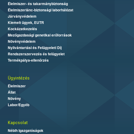
Élelmiszer- és takarmánybiztonság
Élelmiszerlánc-biztonsági laborhálózat
Járványvédelem
Kiemelt ügyek, EUTR
Kockázatkezelés
Mezőgazdasági genetikai erőforrások
Növényvédelem
Nyilvántartási és Felügyeleti Díj
Rendszerszervezés és felügyelet
Termékpálya-ellenőrzés
Ügyintézés
Élelmiszer
Állat
Növény
Labor/Egyéb
Kapcsolat
Nébih Igazgatóságok