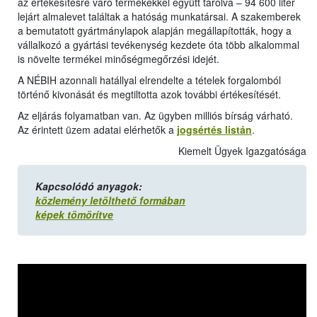
az értékesítésre váró termékekkel együtt tárolva – 94 600 liter
lejárt almalevet találtak a hatóság munkatársai. A szakemberek
a bemutatott gyártmánylapok alapján megállapították, hogy a
vállalkozó a gyártási tevékenység kezdete óta több alkalommal
is növelte termékei minőségmegőrzési idejét.
A NÉBIH azonnali hatállyal elrendelte a tételek forgalomból
történő kivonását és megtiltotta azok további értékesítését.
Az eljárás folyamatban van. Az ügyben milliós bírság várható.
Az érintett üzem adatai elérhetők a
jogsértés listán
.
Kiemelt Ügyek Igazgatósága
Kapcsolódó anyagok:
közlemény letölthető formában
képek tömörítve