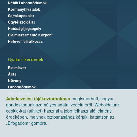
Nébih Laboratóriumok
Kormányhivatalok
Sajtókapcsolat
Ügyfélszolgálat
Hatósági jogsegély
Élelmiszermentő Központ
Hírlevél feliratkozás
Gyakori kérdések
Élelmiszer
Állat
Növény
Laboratóriumok
Labor/Egyéb
Adatkezelési tájékoztatónkban
megismerheti, hogyan
gondoskodunk személyes adatai védelméről. Weboldalunk
cookie-kat (sütiket) használ a jobb felhasználói élmény
érdekében, melynek biztosításához kérjük, kattintson az
„Elfogadom” gombra.