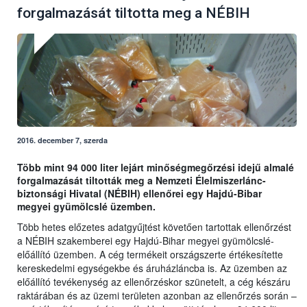
forgalmazását tiltotta meg a NÉBIH
2016. december 7, szerda
Több mint 94 000 liter lejárt minőségmegőrzési idejű almalé
forgalmazását tiltották meg a Nemzeti Élelmiszerlánc-
biztonsági Hivatal (NÉBIH) ellenőrei egy Hajdú-Bibar
megyei gyümölcslé üzemben.
Több hetes előzetes adatgyűjtést követően tartottak ellenőrzést
a NÉBIH szakemberei egy Hajdú-Bihar megyei gyümölcslé-
előállító üzemben. A cég termékeit országszerte értékesítette
kereskedelmi egységekbe és áruházláncba is. Az üzemben az
előállító tevékenység az ellenőrzéskor szünetelt, a cég készáru
raktárában és az üzemi területen azonban az ellenőrzés során –