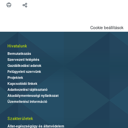
védekezésre. Az Oroganic készítmény kis kiszerelésben kiskerti
felhasználók számára is elérhető és ökológiai termesztésben is
engedélyezett.
Cookie beállítások
Hivatalunk
Bemutatkozás
Szervezeti felépítés
Gazdálkodási adatok
Felügyeleti szervünk
Projektek
Kapcsolódó linkek
Adatkezelési tájékoztató
Akadálymentességi nyilatkozat
Üzemeltetési információ
Szakterületek
Állat-egészségügy és állatvédelem