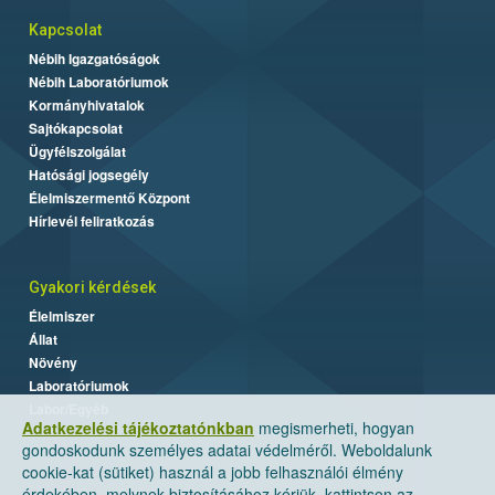
Kapcsolat
Nébih Igazgatóságok
Nébih Laboratóriumok
Kormányhivatalok
Sajtókapcsolat
Ügyfélszolgálat
Hatósági jogsegély
Élelmiszermentő Központ
Hírlevél feliratkozás
Gyakori kérdések
Élelmiszer
Állat
Növény
Laboratóriumok
Labor/Egyéb
Adatkezelési tájékoztatónkban
megismerheti, hogyan
gondoskodunk személyes adatai védelméről. Weboldalunk
cookie-kat (sütiket) használ a jobb felhasználói élmény
érdekében, melynek biztosításához kérjük, kattintson az