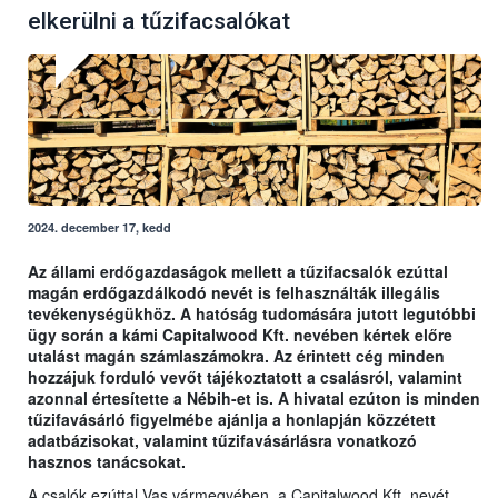
elkerülni a tűzifacsalókat
2024. december 17, kedd
Az állami erdőgazdaságok mellett a tűzifacsalók ezúttal
magán erdőgazdálkodó nevét is felhasználták illegális
tevékenységükhöz. A hatóság tudomására jutott legutóbbi
ügy során a kámi Capitalwood Kft. nevében kértek előre
utalást magán számlaszámokra. Az érintett cég minden
hozzájuk forduló vevőt tájékoztatott a csalásról, valamint
azonnal értesítette a Nébih-et is. A hivatal ezúton is minden
tűzifavásárló figyelmébe ajánlja a honlapján közzétett
adatbázisokat, valamint tűzifavásárlásra vonatkozó
hasznos tanácsokat.
A csalók ezúttal Vas vármegyében, a Capitalwood Kft. nevét