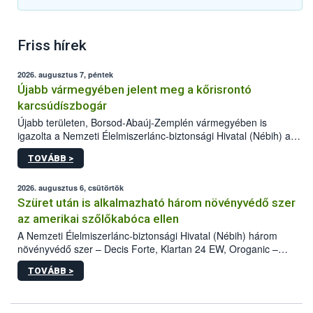
Friss hírek
2026. augusztus 7, péntek
Újabb vármegyében jelent meg a kőrisrontó
karcsúdíszbogár
Újabb területen, Borsod-Abaúj-Zemplén vármegyében is
igazolta a Nemzeti Élelmiszerlánc-biztonsági Hivatal (Nébih) a
kőrisrontó karcsúdíszbogár (Agrilus planipennis) jelenlétét. A
TOVÁBB >
kártevőt nem csak színcsapdában találták meg, de már fertőzött
fában is azonosították. A növényvédelmi szakemberek folytatják
az intenzív felderítést, emellett az intézkedéseket a szlovák
2026. augusztus 6, csütörtök
hatósággal is összehangolják a terjedés megállítása érdekében.
Szüret után is alkalmazható három növényvédő szer
az amerikai szőlőkabóca ellen
A Nemzeti Élelmiszerlánc-biztonsági Hivatal (Nébih) három
növényvédő szer – Decis Forte, Klartan 24 EW, Oroganic –
engedélyokiratát módosította, így azok a szüretet követően,
TOVÁBB >
egészen a vesszőérettség (BBCH 91) stádiumáig
felhasználhatóak a szőlőben. A kiterjesztések célja, hogy a korai
érésű szőlőkben is legyen lehetőség a károsító elleni további