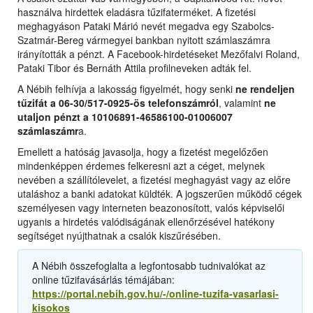
használva hirdettek eladásra tűzifaterméket. A fizetési
meghagyáson Pataki Márió nevét megadva egy Szabolcs-
Szatmár-Bereg vármegyei bankban nyitott számlaszámra
irányították a pénzt. A Facebook-hirdetéseket Mezőfalvi Roland,
Pataki Tibor és Bernáth Attila profilneveken adták fel.
A Nébih felhívja a lakosság figyelmét, hogy senki
ne rendeljen
tűzifát a 06-30/517-0925-ös telefonszámról
, valamint
ne
utaljon pénzt a 10106891-46586100-01006007
számlaszámr
a.
Emellett a hatóság javasolja, hogy a fizetést megelőzően
mindenképpen érdemes felkeresni azt a céget, melynek
nevében a szállítólevelet, a fizetési meghagyást vagy az előre
utaláshoz a banki adatokat küldték. A jogszerűen működő cégek
személyesen vagy interneten beazonosított, valós képviselői
ugyanis a hirdetés valódiságának ellenőrzésével hatékony
segítséget nyújthatnak a csalók kiszűrésében.
A Nébih összefoglalta a legfontosabb tudnivalókat az
online tűzifavásárlás témájában:
https://portal.nebih.gov.hu/-/online-tuzifa-vasarlasi-
kisokos