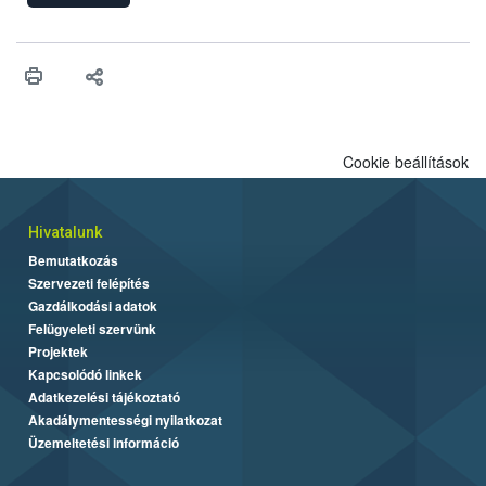
felhasználhatóak a szőlőben. A kiterjesztések célja, hogy a korai
érésű szőlőkben is legyen lehetőség a károsító elleni további
védekezésre. Az Oroganic készítmény kis kiszerelésben kiskerti
felhasználók számára is elérhető és ökológiai termesztésben is
engedélyezett.
Cookie beállítások
Hivatalunk
Bemutatkozás
Szervezeti felépítés
Gazdálkodási adatok
Felügyeleti szervünk
Projektek
Kapcsolódó linkek
Adatkezelési tájékoztató
Akadálymentességi nyilatkozat
Üzemeltetési információ