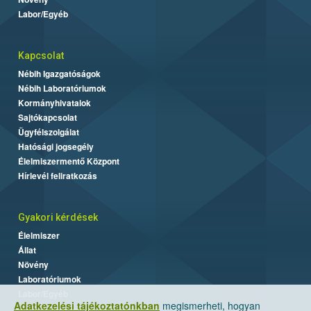
Labor/Egyéb
Kapcsolat
Nébih Igazgatóságok
Nébih Laboratóriumok
Kormányhivatalok
Sajtókapcsolat
Ügyfélszolgálat
Hatósági jogsegély
Élelmiszermentő Központ
Hírlevél feliratkozás
Gyakori kérdések
Élelmiszer
Állat
Növény
Laboratóriumok
Labor/Egyéb
Adatkezelési tájékoztatónkban
megismerheti, hogyan