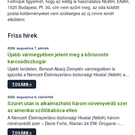
Felhívjuk figyelmét, hogy az eddig is használatos NÉBIH, ENAR,
1525 Budapest, Pf. 30
.
cím nem szűnt meg, az oda küldött
postai küldeményeket nem szükséges az új címre ismét
elküldeni.
Friss hírek
2026. augusztus 7, péntek
Újabb vármegyében jelent meg a kőrisrontó
karcsúdíszbogár
Újabb területen, Borsod-Abaúj-Zemplén vármegyében is
igazolta a Nemzeti Élelmiszerlánc-biztonsági Hivatal (Nébih) a
kőrisrontó karcsúdíszbogár (Agrilus planipennis) jelenlétét. A
TOVÁBB >
kártevőt nem csak színcsapdában találták meg, de már fertőzött
fában is azonosították. A növényvédelmi szakemberek folytatják
az intenzív felderítést, emellett az intézkedéseket a szlovák
2026. augusztus 6, csütörtök
hatósággal is összehangolják a terjedés megállítása érdekében.
Szüret után is alkalmazható három növényvédő szer
az amerikai szőlőkabóca ellen
A Nemzeti Élelmiszerlánc-biztonsági Hivatal (Nébih) három
növényvédő szer – Decis Forte, Klartan 24 EW, Oroganic –
engedélyokiratát módosította, így azok a szüretet követően,
TOVÁBB >
egészen a vesszőérettség (BBCH 91) stádiumáig