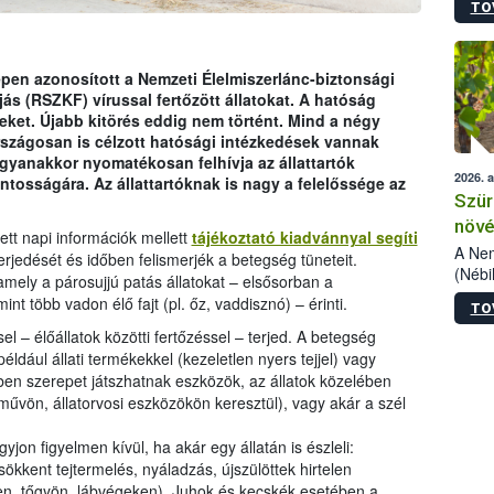
TO
kőris
jelen
talál
azono
en azonosított a Nemzeti Élelmiszerlánc-biztonsági
folyta
jás (RSZKF) vírussal fertőzött állatokat. A hatóság
intéz
peket. Újabb kitörés eddig nem történt. Mind a négy
össze
rszágosan is célzott hatósági intézkedések vannak
érdek
gyanakkor nyomatékosan felhívja az állattartók
2026. 
tosságára. Az állattartóknak is nagy a felelőssége az
Szür
növé
tt napi információk mellett
tájékoztató kiadvánnyal segíti
szől
A Nem
erjedését és időben felismerjék a betegség tüneteit.
(Nébi
mely a párosujjú patás állatokat – elsősorban a
Klart
int több vadon élő fajt (pl. őz, vaddisznó) – érinti.
TO
módos
egész
l – élőállatok közötti fertőzéssel – terjed. A betegség
felha
ldául állati termékekkel (kezeletlen nyers tejjel) vagy
célja
ében szerepet játszhatnak eszközök, az állatok közelében
lehet
művön, állatorvosi eszközökön keresztül), vagy akár a szél
Az Or
felha
yjon figyelmen kívül, ha akár egy állatán is észleli:
terme
ökkent tejtermelés, nyáladzás, újszülöttek hirtelen
ven, tőgyön, lábvégeken). Juhok és kecskék esetében a