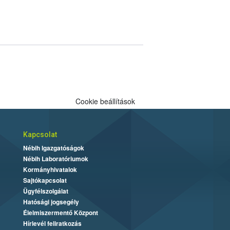
Cookie beállítások
Kapcsolat
Nébih Igazgatóságok
Nébih Laboratóriumok
Kormányhivatalok
Sajtókapcsolat
Ügyfélszolgálat
Hatósági jogsegély
Élelmiszermentő Központ
Hírlevél feliratkozás