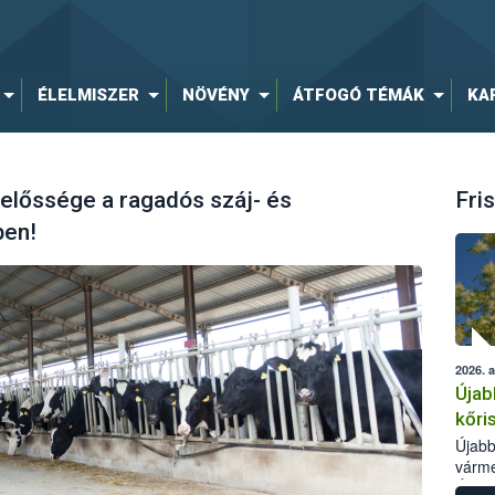
ÉLELMISZER
NÖVÉNY
ÁTFOGÓ TÉMÁK
KA
elelőssége a ragadós száj- és
Fris
ben!
2026. 
Újab
kőri
Újabb
várme
Élelm