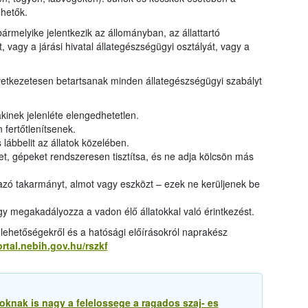
hetők.
rmelyike jelentkezik az állományban, az állattartó
t, vagy a járási hivatal állategészségügyi osztályát, vagy a
övetkezetesen betartsanak minden állategészségügyi szabályt
akinek jelenléte elengedhetetlen.
 fertőtlenítsenek.
 lábbelit az állatok közelében.
t, gépeket rendszeresen tisztítsa, és ne adja kölcsön más
ó takarmányt, almot vagy eszközt – ezek ne kerüljenek be
gy megakadályozza a vadon élő állatokkal való érintkezést.
i lehetőségekről és a hatósági előírásokról naprakész
rtal.nebih.gov.hu/rszkf
knak is nagy a felelossege a ragados szaj- es