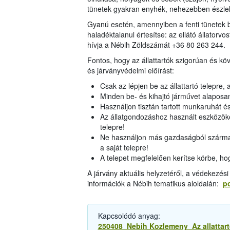
tünetek gyakran enyhék, nehezebben észlel
Gyanú esetén, amennyiben a fenti tünetek bá
haladéktalanul értesítse: az ellátó állatorvos
hívja a Nébih Zöldszámát +36 80 263 244.
Fontos, hogy az állattartók szigorúan és k
és járványvédelmi előírást:
Csak az lépjen be az állattartó telepre, 
Minden be- és kihajtó járművet alaposan
Használjon tisztán tartott munkaruhát és
Az állatgondozáshoz használt eszközöke
telepre!
Ne használjon más gazdaságból származ
a saját telepre!
A telepet megfelelően kerítse körbe, ho
A járvány aktuális helyzetéről, a védekezés
információk a Nébih tematikus aloldalán:
po
Kapcsolódó anyag:
250408_Nebih Kozlemeny_Az allattarto