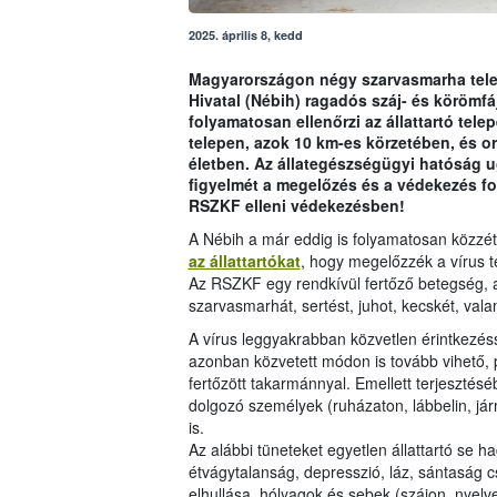
2025. április 8, kedd
Magyarországon négy szarvasmarha telep
Hivatal (Nébih) ragadós száj- és körömfá
folyamatosan ellenőrzi az állattartó tele
telepen, azok 10 km-es körzetében, és o
életben. Az állategészségügyi hatóság u
figyelmét a megelőzés és a védekezés fon
RSZKF elleni védekezésben!
A Nébih a már eddig is folyamatosan közzéte
az állattartókat
, hogy megelőzzék a vírus t
Az RSZKF egy rendkívül fertőző betegség, a
szarvasmarhát, sertést, juhot, kecskét, valam
A vírus leggyakrabban közvetlen érintkezésse
azonban közvetett módon is tovább vihető, pé
fertőzött takarmánnyal. Emellett terjesztés
dolgozó személyek (ruházaton, lábbelin, jár
is.
Az alábbi tüneteket egyetlen állattartó se hag
étvágytalanság, depresszió, láz, sántaság cs
elhullása, hólyagok és sebek (szájon, nyel