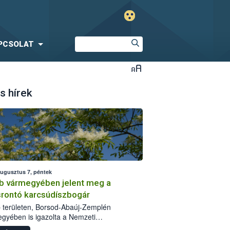
PCSOLAT
s hírek
augusztus 7, péntek
b vármegyében jelent meg a
srontó karcsúdíszbogár
 területen, Borsod-Abaúj-Zemplén
gyében is igazolta a Nemzeti
iszerlánc-biztonsági Hivatal (Nébih) a