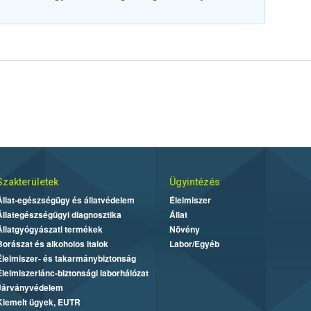
Szakterületek
Ügyintézés
Állat-egészségügy és állatvédelem
Élelmiszer
Állategészségügyi diagnosztika
Állat
Állatgyógyászati termékek
Növény
Borászat és alkoholos italok
Labor/Egyéb
Élelmiszer- és takarmánybiztonság
Élelmiszerlánc-biztonsági laborhálózat
Járványvédelem
Kiemelt ügyek, EUTR