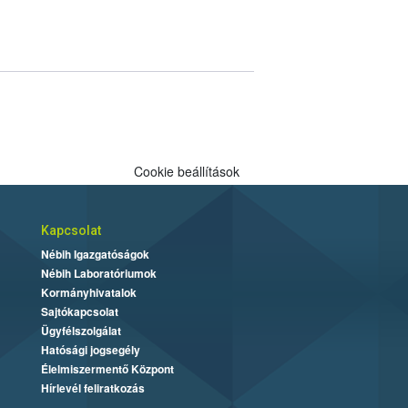
Cookie beállítások
Kapcsolat
Nébih Igazgatóságok
Nébih Laboratóriumok
Kormányhivatalok
Sajtókapcsolat
Ügyfélszolgálat
Hatósági jogsegély
Élelmiszermentő Központ
Hírlevél feliratkozás