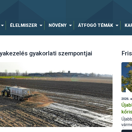
ÉLELMISZER
NÖVÉNY
ÁTFOGÓ TÉMÁK
KA
gyakezelés gyakorlati szempontjai
Fris
2026. 
Újab
kőri
Újabb
várme
Élelm