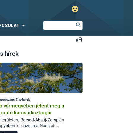
PCSOLAT
s hírek
augusztus 7, péntek
b vármegyében jelent meg a
srontó karcsúdíszbogár
 területen, Borsod-Abaúj-Zemplén
gyében is igazolta a Nemzeti
iszerlánc-biztonsági Hivatal (Nébih) a