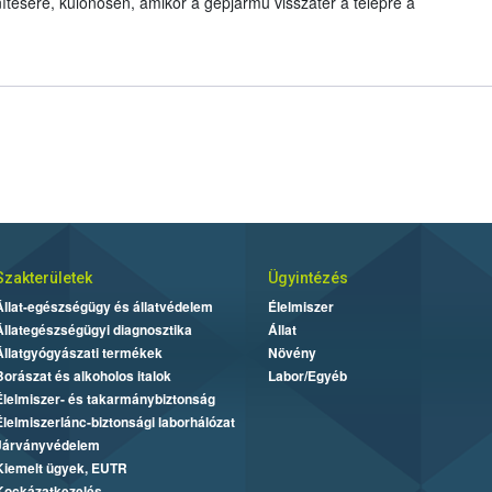
nítésére, különösen, amikor a gépjármű visszatér a telepre a
Szakterületek
Ügyintézés
Állat-egészségügy és állatvédelem
Élelmiszer
Állategészségügyi diagnosztika
Állat
Állatgyógyászati termékek
Növény
Borászat és alkoholos italok
Labor/Egyéb
Élelmiszer- és takarmánybiztonság
Élelmiszerlánc-biztonsági laborhálózat
Járványvédelem
Kiemelt ügyek, EUTR
Kockázatkezelés