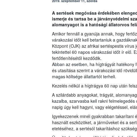
2019. szeptember 11, szerda
A sertések megóvása érdekében elenged
ismerje és tartsa be a járványvédelmi sza
alomanyagot is a hatósági állatorvos felü
Amikor fennáll a gyanúja annak, hogy fertő
várakozási időt kell betartaniuk a gazdákn
Központ (OJK) az afrikai sertéspestis vírus
tekintettel 60 napos várakozási időt ír elő. 
fertőtlenítésétől kezdődik.
Abban az esetben, ha hígtrágyát hatékony fe
és utasítása szerint a várakozási idő rövidü
magas költsége állattartót terheli.
Kezelés nélkül a hígtrágya 60 nap után fels
A szilárdabb anyagokat, trágyát, alomanyagot
kazalba, szarvasba kell rakni felmelegedés cé
napig úgy kell hagyni, vagy elégetéssel, elá
Igyekezzenek minél gyakrabban takarítani és
használt eszközöket, a járműveket és a serté
etetéséhez, a sertésól takarításhoz szüks