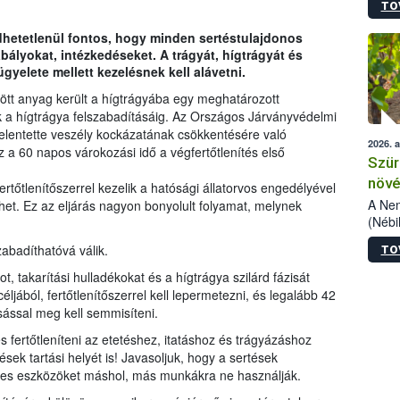
TO
kőris
jelen
hetetlenül fontos, hogy minden sertéstulajdonos
talál
bályokat, intézkedéseket. A trágyát, hígtrágyát és
azono
gyelete mellett kezelésnek kell alávetni.
folyta
intéz
zött anyag került a hígtrágyába egy meghatározott
össze
ak a hígtrágya felszabadításáig. Az Országos Járványvédelmi
érdek
 jelentette veszély kockázatának csökkentésére való
2026. 
Ez a 60 napos várokozási idő a végfertőtlenítés első
Szür
növé
rtőtlenítőszerrel kezelik a hatósági állatorvos engedélyével
szől
A Nem
lhet. Ez az eljárás nagyon bonyolult folyamat, melynek
(Nébi
Klart
zabadíthatóvá válik.
TO
módos
egész
, takarítási hulladékokat és a hígtrágya szilárd fázisát
felha
ljából, fertőtlenítőszerrel kell lepermetezni, és legalább 42
célja
sással meg kell semmisíteni.
lehet
 fertőtleníteni az etetéshez, itatáshoz és trágyázáshoz
Az Or
felha
sek tartási helyét is! Javasoljuk, hogy a sertések
terme
éges eszközöket máshol, más munkákra ne használják.