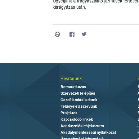
Ügyeljünk a trágyaszállító járművek fertőtle
kitrágyázás után.
Hivatalunk
Bemutatkozás
Szervezeti felépítés
Gazdálkodási adatok
Felügyeleti szervünk
Projektek
Kapcsolódó linkek
Adatkezelési tájékoztató
Akadálymentességi nyilatkozat
Üzemeltetési információ