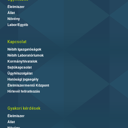
Élelmiszer
Állat
Növény
Labor/Egyéb
Kapcsolat
Nébih Igazgatóságok
Nébih Laboratóriumok
Kormányhivatalok
Sajtókapcsolat
Ügyfélszolgálat
Hatósági jogsegély
Élelmiszermentő Központ
Hírlevél feliratkozás
Gyakori kérdések
Élelmiszer
Állat
Növény