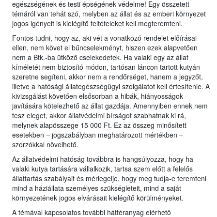
egészségének és testi épségének védelme! Egy összetett
témáról van tehát szó, melyben az állat és az emberi környezet
jogos igényeit is kielégítő feltételeket kell megteremteni.
Fontos tudni, hogy az, aki vét a vonatkozó rendelet előírásai
ellen, nem követ el bűncselekményt, hiszen ezek alapvetően
nem a Btk.-ba ütköző cselekedetek. Ha valaki egy az állat
kíméletét nem biztosító módon, tartósan láncon tartott kutyán
szeretne segíteni, akkor nem a rendőrséget, hanem a jegyzőt,
illetve a hatósági állategészségügyi szolgálatot kell értesítenie. A
kivizsgálást követően elsősorban a hibák, hiányosságok
javítására kötelezhető az állat gazdája. Amennyiben ennek nem
tesz eleget, akkor állatvédelmi bírságot szabhatnak ki rá,
melynek alapösszege 15 000 Ft. Ez az összeg minősített
esetekben – jogszabályban meghatározott mértékben –
szorzókkal növelhető.
Az állatvédelmi hatóság továbbra is hangsúlyozza, hogy ha
valaki kutya tartására vállalkozik, tartsa szem előtt a felelős
állattartás szabályait és mérlegelje, hogy meg tudja-e teremteni
mind a háziállata személyes szükségleteit, mind a saját
környezetének jogos elvárásait kielégítő körülményeket.
A témával kapcsolatos további háttéranyag elérhető