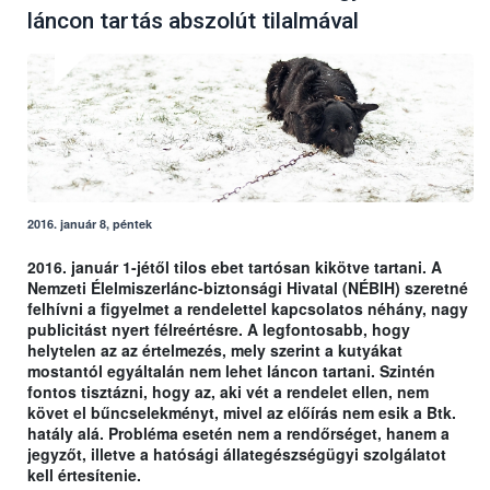
láncon tartás abszolút tilalmával
2016. január 8, péntek
2016. január 1-jétől tilos ebet tartósan kikötve tartani. A
Nemzeti Élelmiszerlánc-biztonsági Hivatal (NÉBIH) szeretné
felhívni a figyelmet a rendelettel kapcsolatos néhány, nagy
publicitást nyert félreértésre. A legfontosabb, hogy
helytelen az az értelmezés, mely szerint a kutyákat
mostantól egyáltalán nem lehet láncon tartani. Szintén
fontos tisztázni, hogy az, aki vét a rendelet ellen, nem
követ el bűncselekményt, mivel az előírás nem esik a Btk.
hatály alá. Probléma esetén nem a rendőrséget, hanem a
jegyzőt, illetve a hatósági állategészségügyi szolgálatot
kell értesítenie.