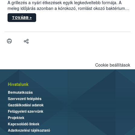
A grillezés a nyári étkezések egyik legkedveltebb formája. A
meleg időjárás azonban a kórokozó, romlást okozó baktériumok
gyorsabb szaporodásának is kedvez. A szabadtéri sütögetés
TOVÁBB >
ezért nem csupán a megfelelő sütési technikáról szól: legalább
ilyen fontos az alapanyagok biztonságos kezelése, az alapvető
higiéniai szabályok betartása, a megfelelő hőkezelés, valamint a
maradékok szakszerű tárolása. A Nemzeti Élelmiszerlánc-
biztonsági Hivatal (Nébih) Oktatási Programja összegyűjtötte a
biztonságos grillezés legfontosabb tudnivalóit.
Cookie beállítások
Hivatalunk
Bemutatkozás
Szervezeti felépítés
Gazdálkodási adatok
Felügyeleti szervünk
Projektek
Kapcsolódó linkek
Adatkezelési tájékoztató