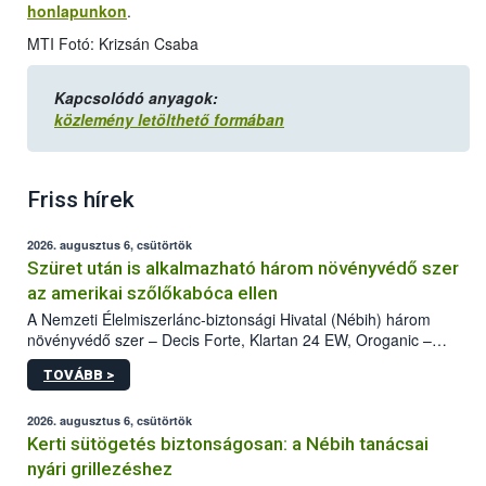
honlapunkon
.
MTI Fotó: Krizsán Csaba
Kapcsolódó anyagok:
közlemény letölthető formában
Friss hírek
2026. augusztus 6, csütörtök
Szüret után is alkalmazható három növényvédő szer
az amerikai szőlőkabóca ellen
A Nemzeti Élelmiszerlánc-biztonsági Hivatal (Nébih) három
növényvédő szer – Decis Forte, Klartan 24 EW, Oroganic –
engedélyokiratát módosította, így azok a szüretet követően,
TOVÁBB >
egészen a vesszőérettség (BBCH 91) stádiumáig
felhasználhatóak a szőlőben. A kiterjesztések célja, hogy a korai
érésű szőlőkben is legyen lehetőség a károsító elleni további
2026. augusztus 6, csütörtök
védekezésre. Az Oroganic készítmény kis kiszerelésben kiskerti
Kerti sütögetés biztonságosan: a Nébih tanácsai
felhasználók számára is elérhető és ökológiai termesztésben is
nyári grillezéshez
engedélyezett.