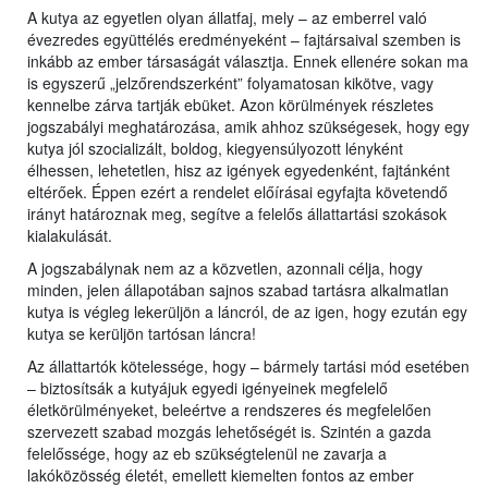
A kutya az egyetlen olyan állatfaj, mely – az emberrel való
évezredes együttélés eredményeként – fajtársaival szemben is
inkább az ember társaságát választja. Ennek ellenére sokan ma
is egyszerű „jelzőrendszerként” folyamatosan kikötve, vagy
kennelbe zárva tartják ebüket. Azon körülmények részletes
jogszabályi meghatározása, amik ahhoz szükségesek, hogy egy
kutya jól szocializált, boldog, kiegyensúlyozott lényként
élhessen, lehetetlen, hisz az igények egyedenként, fajtánként
eltérőek. Éppen ezért a rendelet előírásai egyfajta követendő
irányt határoznak meg, segítve a felelős állattartási szokások
kialakulását.
A jogszabálynak nem az a közvetlen, azonnali célja, hogy
minden, jelen állapotában sajnos szabad tartásra alkalmatlan
kutya is végleg lekerüljön a láncról, de az igen, hogy ezután egy
kutya se kerüljön tartósan láncra!
Az állattartók kötelessége, hogy – bármely tartási mód esetében
– biztosítsák a kutyájuk egyedi igényeinek megfelelő
életkörülményeket, beleértve a rendszeres és megfelelően
szervezett szabad mozgás lehetőségét is. Szintén a gazda
felelőssége, hogy az eb szükségtelenül ne zavarja a
lakóközösség életét, emellett kiemelten fontos az ember