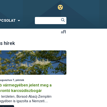
PCSOLAT
s hírek
augusztus 7, péntek
b vármegyében jelent meg a
srontó karcsúdíszbogár
 területen, Borsod-Abaúj-Zemplén
gyében is igazolta a Nemzeti
iszerlánc-biztonsági Hivatal (Nébih) a