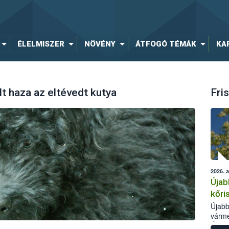
ÉLELMISZER
NÖVÉNY
ÁTFOGÓ TÉMÁK
KA
t haza az eltévedt kutya
Fris
2026. 
Újab
kőri
Újabb
várme
Élelm