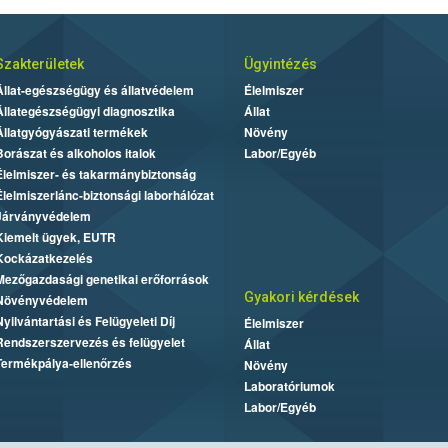
Szakterületek
Ügyintézés
Állat-egészségügy és állatvédelem
Élelmiszer
Állategészségügyi diagnosztika
Állat
Állatgyógyászati termékek
Növény
Borászat és alkoholos italok
Labor/Egyéb
Élelmiszer- és takarmánybiztonság
Élelmiszerlánc-biztonsági laborhálózat
Járványvédelem
Kiemelt ügyek, EUTR
Kockázatkezelés
Mezőgazdasági genetikai erőforrások
Gyakori kérdések
Növényvédelem
Nyilvántartási és Felügyeleti Díj
Élelmiszer
Rendszerszervezés és felügyelet
Állat
Termékpálya-ellenőrzés
Növény
Laboratóriumok
Labor/Egyéb