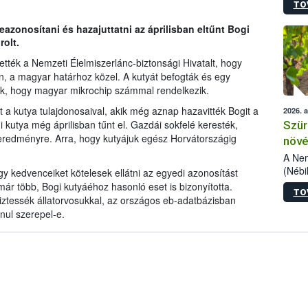
TO
kőris
jelen
azonosítani és hazajuttatni az áprilisban eltűnt Bogi
talál
rolt.
azono
folyta
ették a Nemzeti Élelmiszerlánc-biztonsági Hivatalt, hogy
intéz
, a magyar határhoz közel. A kutyát befogták és egy
össze
ák, hogy magyar mikrochip számmal rendelkezik.
érdek
 a kutya tulajdonosaival, akik még aznap hazavitték Bogit a
2026. 
i kutya még áprilisban tűnt el. Gazdái sokfelé keresték,
Szür
t eredményre. Arra, hogy kutyájuk egész Horvátországig
növé
szől
A Nem
(Nébi
gy kedvenceiket kötelesek ellátni az egyedi azonosítást
Klart
ár több, Bogi kutyáéhoz hasonló eset is bizonyította.
TO
módos
ztessék állatorvosukkal, az országos eb-adatbázisban
egész
nul szerepel-e.
felha
célja
lehet
Az Or
felha
terme