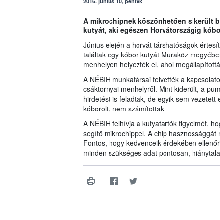
2016. június 10, péntek
A mikrochipnek köszönhetően sikerült be
kutyát, aki egészen Horvátországig kóbo
Június elején a horvát társhatóságok értesít
találtak egy kóbor kutyát Muraköz megyében
menhelyen helyezték el, ahol megállapított
A NÉBIH munkatársai felvették a kapcsolatot
csáktornyai menhelyről. Mint kiderült, a pum
hirdetést is feladtak, de egyik sem vezetet
kóborolt, nem számítottak.
A NÉBIH felhívja a kutyatartók figyelmét, ho
segítő mikrochippel. A chip hasznossággát m
Fontos, hogy kedvenceik érdekében ellenőri
minden szükséges adat pontosan, hiánytala