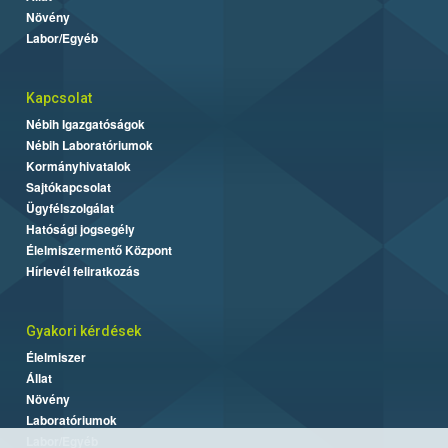
Növény
Labor/Egyéb
Kapcsolat
Nébih Igazgatóságok
Nébih Laboratóriumok
Kormányhivatalok
Sajtókapcsolat
Ügyfélszolgálat
Hatósági jogsegély
Élelmiszermentő Központ
Hírlevél feliratkozás
Gyakori kérdések
Élelmiszer
Állat
Növény
Laboratóriumok
Labor/Egyéb