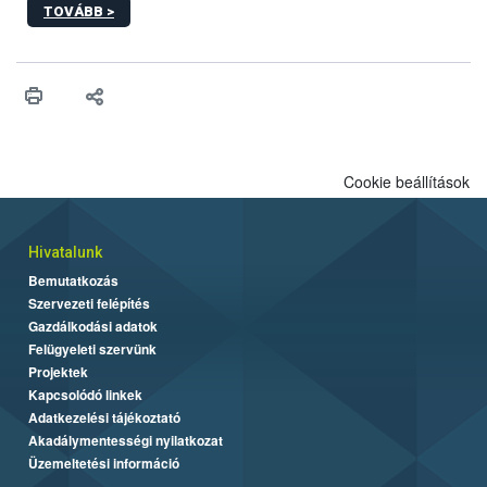
TOVÁBB >
kártevőt nem csak színcsapdában találták meg, de már fertőzött
fában is azonosították. A növényvédelmi szakemberek folytatják
az intenzív felderítést, emellett az intézkedéseket a szlovák
hatósággal is összehangolják a terjedés megállítása érdekében.
Cookie beállítások
Hivatalunk
Bemutatkozás
Szervezeti felépítés
Gazdálkodási adatok
Felügyeleti szervünk
Projektek
Kapcsolódó linkek
Adatkezelési tájékoztató
Akadálymentességi nyilatkozat
Üzemeltetési információ