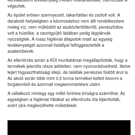
végeztek.
Az épület erősen szennyezett, takarítatlan és zsúfolt volt. A
daraboló helyiségben a kézmosáshoz nem állt rendelkezésre
meleg víz, nem működött az eszközfertőtlenítő, penészfoltos
volt a hústőke, a csontgyűjtő ládában pedig légylárvák
nyüzsögtek. A rossz higiéniai állapotok miatt az egység
tevékenységét azonnali hatállyal felfüggesztették a
szakemberek.
Az ellenőrzés során a KÜI munkatársai megállapították, hogy a
termékek jelentős része jelöletlen, nem nyomonkövethető, illetve
lejárt fogyaszthatósági idejű, de találtak penészes füstölt árut is.
Az akció során több mint 3,5 tonna terméket kellett kivonni a
forgalomból és azonnali megsemmisítésre utalni.
A vállalkozó mintegy egy millió forintos bírságra számíthat. Az
egységben a higiéniai hibákat az ellenőrzés óta kijavították,
ezért újra megkezdhette működését.