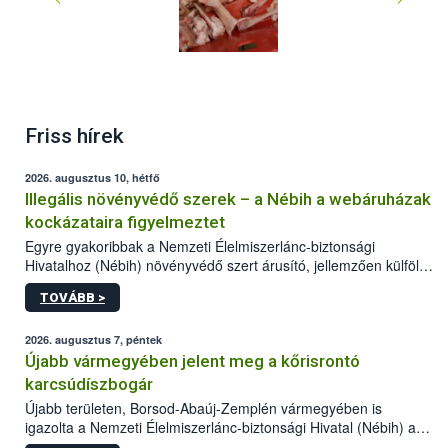
Friss hírek
2026. augusztus 10, hétfő
Illegális növényvédő szerek – a Nébih a webáruházak
kockázataira figyelmeztet
Egyre gyakoribbak a Nemzeti Élelmiszerlánc-biztonsági
Hivatalhoz (Nébih) növényvédő szert árusító, jellemzően külföldi
honlapok kapcsán érkező bejelentések. Emellett az ilyen
TOVÁBB >
termékeket kínáló kéretlen online reklámok mennyisége is
számottevően megnövekedett az elmúlt időszakban. A Nébih
összegyűjtötte az illegális növényvédő szerek kapcsán
2026. augusztus 7, péntek
előforduló árulkodó jeleket, valamint a webáruházakból való
Újabb vármegyében jelent meg a kőrisrontó
vásárlás kockázatait.
karcsúdíszbogár
Újabb területen, Borsod-Abaúj-Zemplén vármegyében is
igazolta a Nemzeti Élelmiszerlánc-biztonsági Hivatal (Nébih) a
kőrisrontó karcsúdíszbogár (Agrilus planipennis) jelenlétét. A