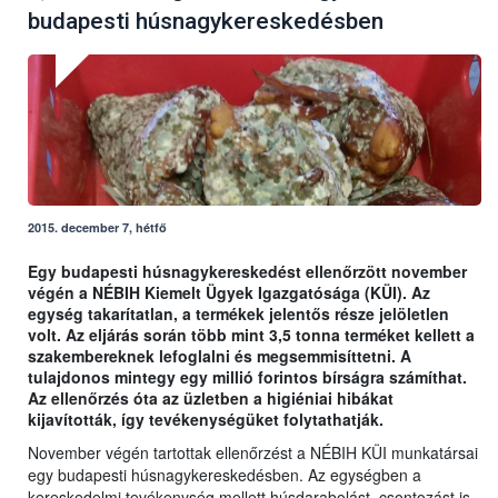
budapesti húsnagykereskedésben
2015. december 7, hétfő
Egy budapesti húsnagykereskedést ellenőrzött november
végén a NÉBIH Kiemelt Ügyek Igazgatósága (KÜI). Az
egység takarítatlan, a termékek jelentős része jelöletlen
volt. Az eljárás során több mint 3,5 tonna terméket kellett a
szakembereknek lefoglalni és megsemmisíttetni. A
tulajdonos mintegy egy millió forintos bírságra számíthat.
Az ellenőrzés óta az üzletben a higiéniai hibákat
kijavították, így tevékenységüket folytathatják.
November végén tartottak ellenőrzést a NÉBIH KÜI munkatársai
egy budapesti húsnagykereskedésben. Az egységben a
kereskedelmi tevékenység mellett húsdarabolást, csontozást is