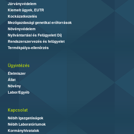
Járványvédelem
Kiemelt ügyek, EUTR
Kockázatkezelés
Mezőgazdasági genetikai erőforrások
Növényvédelem
Nyilvántartási és Felügyeleti Díj
Rendszerszervezés és felügyelet
Termékpálya-ellenőrzés
Ügyintézés
Élelmiszer
Állat
Növény
Labor/Egyéb
Kapcsolat
Nébih Igazgatóságok
Nébih Laboratóriumok
Kormányhivatalok