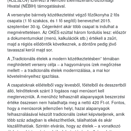
(KÖZSZÖV) szervezi a Nemzeti Élelmiszerlánc-biztonsági
Hivatal (NÉBIH) támogatásával.
A versenybe bármely közétkeztetést végző főzőkonyha 2 fős
csapata (1 fő szakács, és 1 fő segítő) benevezhet 2015.
szeptember 30-ig. Cégenként akár több csapat is indulhat a
megmérettetésen. Az OKÉS ezúttal három fordulós lesz: először
a dokumentumokat (menü, kalkulációk stb.) értékeli a zsűri,
majd a régiós elődöntők következnek, a döntőre pedig jövő
tavasszal kerül majd sor.
A „Tradicionális ételek a modern közétkeztetésben” témában
meghirdetett verseny célja – a hagyományos ízek megőrzése
mellett – a tradicionális ételek modernizálása, a mai kor
követelményeihez igazítása.
A csapatoknak előételből vagy levesből, főételből és desszertből
álló, felnőtteknek szánt 3 fogásos napi menüsort kell
megtervezniük. A menühöz felhasznált alapanyagok beszerzési
értéke összesen nem haladhatja meg a nettó 420 Ft-ot. Fontos,
hogy a menüsorok jellemzően helyi, hazai alapanyagok
felhasználásával készült tradicionális ízeket képviseljenek, amik
több száz adagban is elkészíthetőek, tálalhatóak és akár
kiszállíthatóak. Szintén elvárás, hogy az ételek – a vonatkozó