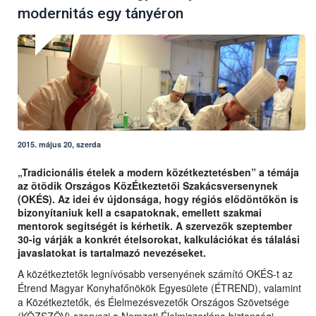
modernitás egy tányéron
2015. május 20, szerda
„Tradicionális ételek a modern közétkeztetésben” a témája
az ötödik Országos KözÉtkeztetői Szakácsversenynek
(OKÉS). Az idei év újdonsága, hogy régiós elődöntőkön is
bizonyítaniuk kell a csapatoknak, emellett szakmai
mentorok segítségét is kérhetik. A szervezők szeptember
30-ig várják a konkrét ételsorokat, kalkulációkat és tálalási
javaslatokat is tartalmazó nevezéseket.
A közétkeztetők legnívósabb versenyének számító OKÉS-t az
Étrend Magyar Konyhafőnökök Egyesülete (ÉTREND), valamint
a Közétkeztetők, és Élelmezésvezetők Országos Szövetsége