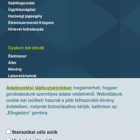
Sajtókapcsolat
Ügyfélszolgálat
Hatósági jogsegély
Élelmiszermentő Központ
Hírlevél feliratkozás
Gyakori kérdések
Élelmiszer
Állat
Növény
Laboratóriumok
Labor/Egyéb
Adatkezelési tájékoztatónkban
megismerheti, hogyan
gondoskodunk személyes adatai védelméről. Weboldalunk
cookie-kat (sütiket) használ a jobb felhasználói élmény
érdekében, melynek biztosításához kérjük, kattintson az
„Elfogadom” gombra.
Statisztikai célú sütik
Nemzeti Élelmiszerlánc-biztonsági Hivatal