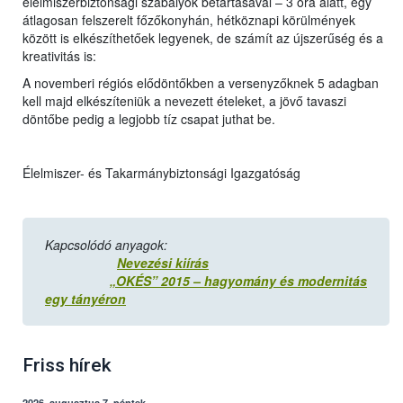
élelmiszerbiztonsági szabályok betartásával – 3 óra alatt, egy
átlagosan felszerelt főzőkonyhán, hétköznapi körülmények
között is elkészíthetőek legyenek, de számít az újszerűség és a
kreativitás is:
A novemberi régiós elődöntőkben a versenyzőknek 5 adagban
kell majd elkészíteniük a nevezett ételeket, a jövő tavaszi
döntőbe pedig a legjobb tíz csapat juthat be.
Élelmiszer- és Takarmánybiztonsági Igazgatóság
Kapcsolódó anyagok:
Nevezési kiírás
„OKÉS” 2015 – hagyomány és modernitás
egy tányéron
Friss hírek
2026. augusztus 7, péntek