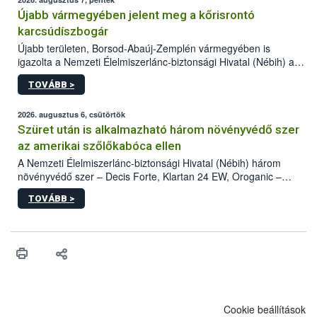
Újabb vármegyében jelent meg a kőrisrontó
karcsúdíszbogár
Újabb területen, Borsod-Abaúj-Zemplén vármegyében is
igazolta a Nemzeti Élelmiszerlánc-biztonsági Hivatal (Nébih) a
kőrisrontó karcsúdíszbogár (Agrilus planipennis) jelenlétét. A
TOVÁBB >
kártevőt nem csak színcsapdában találták meg, de már fertőzött
fában is azonosították. A növényvédelmi szakemberek folytatják
az intenzív felderítést, emellett az intézkedéseket a szlovák
2026. augusztus 6, csütörtök
hatósággal is összehangolják a terjedés megállítása érdekében.
Szüret után is alkalmazható három növényvédő szer
az amerikai szőlőkabóca ellen
A Nemzeti Élelmiszerlánc-biztonsági Hivatal (Nébih) három
növényvédő szer – Decis Forte, Klartan 24 EW, Oroganic –
engedélyokiratát módosította, így azok a szüretet követően,
TOVÁBB >
egészen a vesszőérettség (BBCH 91) stádiumáig
felhasználhatóak a szőlőben. A kiterjesztések célja, hogy a korai
érésű szőlőkben is legyen lehetőség a károsító elleni további
védekezésre. Az Oroganic készítmény kis kiszerelésben kiskerti
felhasználók számára is elérhető és ökológiai termesztésben is
engedélyezett.
Cookie beállítások