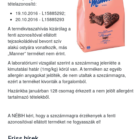
tételazonosító:
19.10.2016 - L15885292;
20.10.2016 - L15885293
A termékvisszahívás kizárólag a
fenti azonosítóval ellátott
tejcsokoládéval bevont szív
alakú ostyára vonatkozik, más
„Manner” terméket nem érint.
A laboratóriumi vizsgálat szerint a szezámmag jelenléte a
kimutatási határ (1mg/kg) körül van. A terméken az egyéb
allergén anyagokat jelölték, de nem utaltak a szezámmagra,
ezért a terméket kivonták a forgalomból.
Hazánkba januárban 128 csomag érkezett a nem jelölt allergént
tartalmazó tételekből.
A NÉBIH kéri, hogy a szezámmagra érzékenyek a fenti
azonosítóval ellátott terméket ne fogyasszák el!
Friss hírek