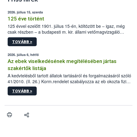
2026. július 15, szerda
125 éve történt
125 évvel ezelőtt 1901. július 15-én, költözött be – igaz, még
csak részben – a budapesti m. kir. állami vetőmagvizsgáló
állomás a Kis Rókus utca 15. szám alatti, Czigler Győző által
TOVÁBB >
tervezett új épületébe.
2026. július 6, hétfő
Az ebek viselkedésének megítélésében jártas
szakértők listája
A kedvtelésből tartott állatok tartásáról és forgalmazásáról szóló
41/2010. (II. 26.) Korm.rendelet szabályozza az eb okozta fizikai
sérülés, illetve ennek veszélye keletkezésekor felmerülő
TOVÁBB >
hatósági feladatokat, valamint a veszélyes eb tartását és annak
engedélyezését. Ezen eljárások során szükség esetén be kell
vonni az ebek viselkedésének megítélésében jártas szakértőt.