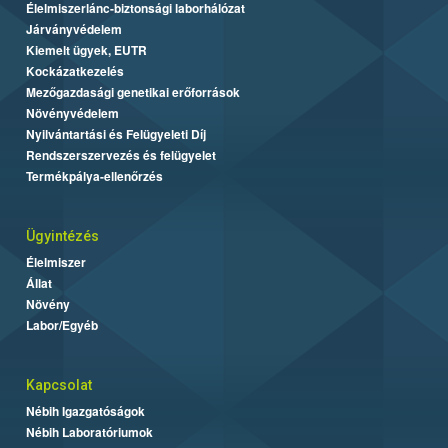
Élelmiszerlánc-biztonsági laborhálózat
Járványvédelem
Kiemelt ügyek, EUTR
Kockázatkezelés
Mezőgazdasági genetikai erőforrások
Növényvédelem
Nyilvántartási és Felügyeleti Díj
Rendszerszervezés és felügyelet
Termékpálya-ellenőrzés
Ügyintézés
Élelmiszer
Állat
Növény
Labor/Egyéb
Kapcsolat
Nébih Igazgatóságok
Nébih Laboratóriumok