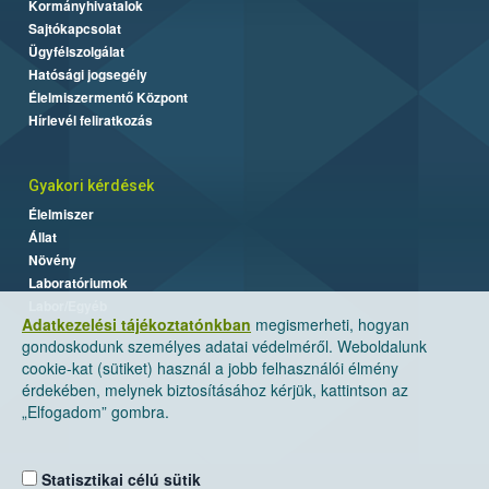
Kormányhivatalok
Sajtókapcsolat
Ügyfélszolgálat
Hatósági jogsegély
Élelmiszermentő Központ
Hírlevél feliratkozás
Gyakori kérdések
Élelmiszer
Állat
Növény
Laboratóriumok
Labor/Egyéb
Adatkezelési tájékoztatónkban
megismerheti, hogyan
gondoskodunk személyes adatai védelméről. Weboldalunk
cookie-kat (sütiket) használ a jobb felhasználói élmény
érdekében, melynek biztosításához kérjük, kattintson az
„Elfogadom” gombra.
Statisztikai célú sütik