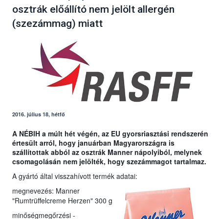
osztrák előállító nem jelölt allergén
(szezámmag) miatt
2016. július 18, hétfő
A NÉBIH a múlt hét végén, az EU gyorsriasztási rendszerén
értesült arról, hogy januárban Magyarországra is
szállítottak abból az osztrák Manner nápolyiból, melynek
csomagolásán nem jelölték, hogy szezámmagot tartalmaz.
A gyártó által visszahívott termék adatai:
megnevezés: Manner
"Rumtrüffelcreme Herzen" 300 g
minőségmegőrzési -