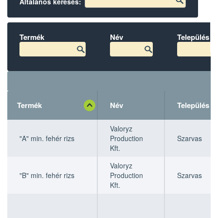
Általános keresés:
Termék
Név
Település
Termék
Név
Település
Termék
Termék
Név
Név
Település
Település
Valoryz
"A" min. fehér rizs
Production
Szarvas
Kft.
Valoryz
"B" min. fehér rizs
Production
Szarvas
Kft.