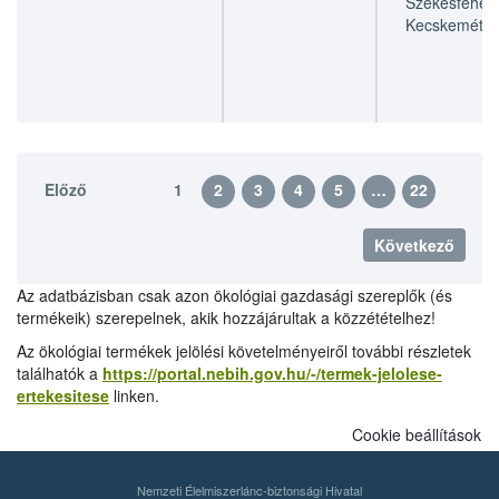
Székesfehérv
Kecskemét
Előző
1
2
3
4
5
…
22
Következő
Az adatbázisban csak azon ökológiai gazdasági szereplők (és
termékeik) szerepelnek, akik hozzájárultak a közzétételhez!
Az ökológiai termékek jelölési követelményeiről további részletek
találhatók a
https://portal.nebih.gov.hu/-/termek-jelolese-
ertekesitese
linken.
Cookie beállítások
Nemzeti Élelmiszerlánc-biztonsági Hivatal