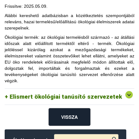
A tanúsítványkeresők a Nébih honlapján keresztül is elérhetők
Frissítve: 2025.05.09.
a következő linken:
Alábbi kereshető adatbázisban a közétkeztetés szempontjából
https://portal.nebih.gov.hu/-/reszvetel-az-ellenorzesi-
releváns, hazai termelésű/előállítású ökológiai élelmiszerek adatai
rendszerben
szerepelnek.
A kereső segítségével ellenőrizhető, hogy az ökológiai
Ökológiai termék
: az ökológiai termelésből származó - az átállási
jelöléssel ellátott termék előállítója valóban jogosult-e a
időszak alatt előállított terméktől eltérő - termék. Ökológiai
terméket bio/öko jelöléssel forgalomba hozni.
jelöléssel kizárólag azokat a mezőgazdasági termékeket,
élelmiszereket valamint összetevőiket lehet ellátni, amelyeket az
EU öko rendeletek előírásainak megfelelő módon állítottak elő,
https://hu-oko-
dolgoztak fel, importáltak és forgalmaztak és ezeket a
Biokontroll Hungária Nonprofit Kft. -
01.hu/ACM/faces/form/portal/login/home_portallogin.x
tevékenységeket ökológiai tanúsító szervezet ellenőrzése alatt
html
tanúsítványkereső
végzik.
https://www.easy-cert.com/htm/zertifikate.htm?
sprache=hu
Elismert ökológiai tanúsító szervezetek
Bio Garancia Kft. - tanúsítványkereső
VISSZA