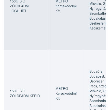
150G BIO
METRO
Miskolc, Győr
ZÖLDFARM
Kereskedelmi
Nyíregyháza,
JOGHURT
Kft
Szombathely
Budakalász,
Székesfehérv
Kecskemét
Budaörs,
Budapest,
Debrecen,
Pécs, Szeged
METRO
150G BIO
Miskolc, Győr
Kereskedelmi
ZÖLDFARM KEFÍR
Nyíregyháza,
Kft
Szombathely
Budakalász,