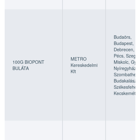
Budaörs,
Budapest,
Debrecen,
Pécs, Szeged
METRO
100G BIOPONT
Miskolc, Győr
Kereskedelmi
BULÁTA
Nyíregyháza,
Kft
Szombathely
Budakalász,
Székesfehérv
Kecskemét