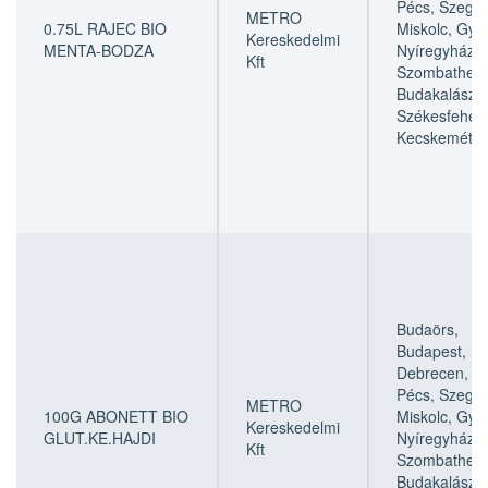
Pécs, Szeged
METRO
0.75L RAJEC BIO
Miskolc, Győr
Kereskedelmi
MENTA-BODZA
Nyíregyháza,
Kft
Szombathely
Budakalász,
Székesfehérv
Kecskemét
Budaörs,
Budapest,
Debrecen,
Pécs, Szeged
METRO
100G ABONETT BIO
Miskolc, Győr
Kereskedelmi
GLUT.KE.HAJDI
Nyíregyháza,
Kft
Szombathely
Budakalász,