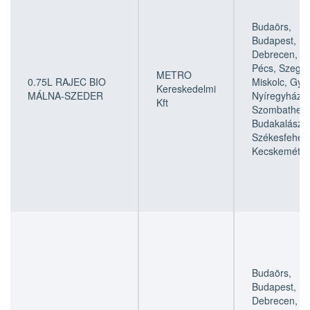
Budaörs,
Budapest,
Debrecen,
Pécs, Szeged
METRO
0.75L RAJEC BIO
Miskolc, Győr
Kereskedelmi
MÁLNA-SZEDER
Nyíregyháza,
Kft
Szombathely
Budakalász,
Székesfehérv
Kecskemét
Budaörs,
Budapest,
Debrecen,