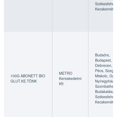
Székesfehérv
Kecskemét
Budaörs,
Budapest,
Debrecen,
Pécs, Szeged
METRO
100G ABONETT BIO
Miskolc, Győr
Kereskedelmi
GLUT.KE.TÖNK
Nyíregyháza,
Kft
Szombathely
Budakalász,
Székesfehérv
Kecskemét