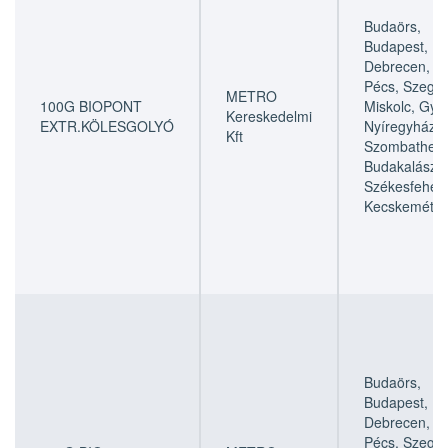
Budaörs,
Budapest,
Debrecen,
Pécs, Szeged
METRO
100G BIOPONT
Miskolc, Győr
Kereskedelmi
EXTR.KÖLESGOLYÓ
Nyíregyháza,
Kft
Szombathely
Budakalász,
Székesfehérv
Kecskemét
Budaörs,
Budapest,
Debrecen,
Pécs, Szeged