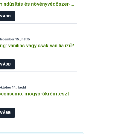
mindúsítás és növényvédőszer-
adékok
VÁBB
december 15., hétfő
ng: vaníliás vagy csak vanília ízű?
VÁBB
október 14., kedd
roconsumo: mogyorókrémteszt
VÁBB