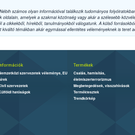
ébih számos olyan információval találkozik tudományos folyóiratokban, 
k oldalain, amelyek a szakmai közönség vagy akár a szélesebb közvé
 a cikkekből, hírekből, tanulmányokból válogatunk. A külső forrásokból 
ákat kiváltó témákban akár egymással ellentétes véleményeknek is teret 
Információk
Termékek
Nemzetközi szervezetek véleménye, EU
Csalás, hamisítás,
hírek
élelmiszerterrorizmus
Civil szervezetek
Megbetegedések, visszahívások
Külföldi hatóságok
Terméktesztek
Trendkörkép