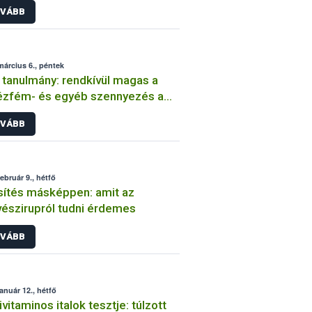
VÁBB
március 6., péntek
tanulmány: rendkívül magas a
ézfém- és egyéb szennyezés a
yatápokban
VÁBB
február 9., hétfő
ítés másképpen: amit az
észirupról tudni érdemes
VÁBB
január 12., hétfő
ivitaminos italok tesztje: túlzott