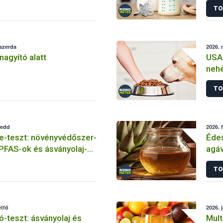
TO
 szerda
2026. 
nagyító alatt
USA 
neh
kut
TO
kedd
2026. 
-teszt: növényvédőszer-
Édes
PFAS-ok és ásványolaj-
agáv
TO
étfő
2026. 
-teszt: ásványolaj és
Mult