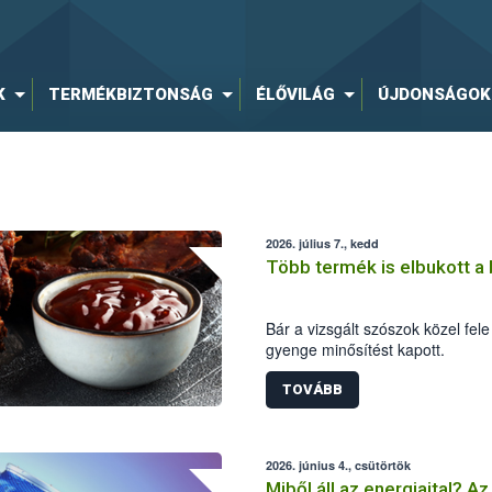
K
TERMÉKBIZTONSÁG
ÉLŐVILÁG
ÚJDONSÁGOK
2026. július 7., kedd
Több termék is elbukott a
Bár a vizsgált szószok közel fele
gyenge minősítést kapott.
TOVÁBB
2026. június 4., csütörtök
Miből áll az energiaital? Az