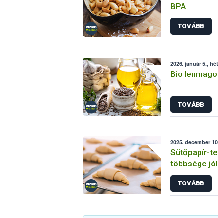
BPA
TOVÁBB
2026. január 5., hé
Bio lenmagol
TOVÁBB
2025. december 10.
Sütőpapír-te
többsége jól
TOVÁBB