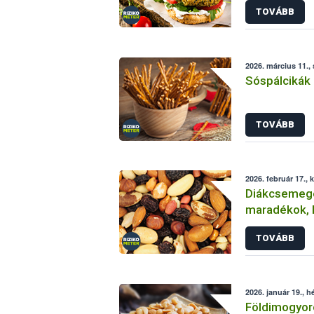
TOVÁBB
2026. március 11.,
Sóspálcikák 
TOVÁBB
2026. február 17., 
Diákcsemege
maradékok, 
összetevők
TOVÁBB
2026. január 19., h
Földimogyoró