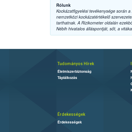
Rólunk
Kockázatfigyelési tevékenysége során a N
nemzetközi kockázatértékelő szervezete
tarthatnak. A Rizikometer oldalán ezekből
Nébih hivatalos álláspontját, sőt, a vit
Tudományos Hírek
Élelmiszerbiztonság
Táplálkozás
Érdekességek
Érdekességek