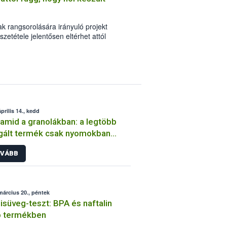
ak rangsorolására irányuló projekt
szetétele jelentősen eltérhet attól
 kerülnek forgalomba.
prilis 14., kedd
lamid a granolákban: a legtöbb
gált termék csak nyomokban
almazta
VÁBB
március 20., péntek
süveg-teszt: BPA és naftalin
b termékben