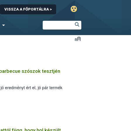
VISSZA A FŐPORTÁLRA >
 barbecue szószok tesztjén
 jó eredményt ért el, jó pár termék
 attól függ, hogy hol készült