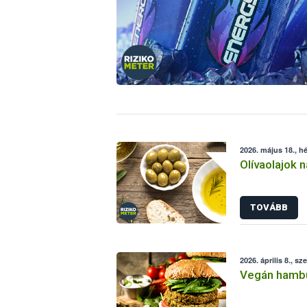
2026. május 18., hé
Olívaolajok n
TOVÁBB
2026. április 8., sz
Vegán hambu