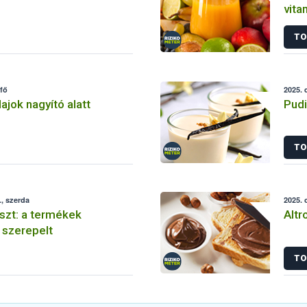
vita
mar
TO
tfő
2025. 
ajok nagyító alatt
Pudi
TO
, szerda
2025. 
szt: a termékek
Alt
 szerepelt
TO