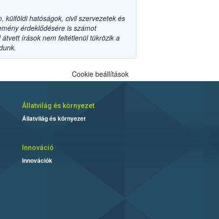
külföldi hatóságok, civil szervezetek és
lemény érdeklődésére is számot
átvett írások nem feltétlenül tükrözik a
adunk.
Cookie beállítások
Állatvilág és környezet
Állatvilág és környezet
Innováció
Innovációk