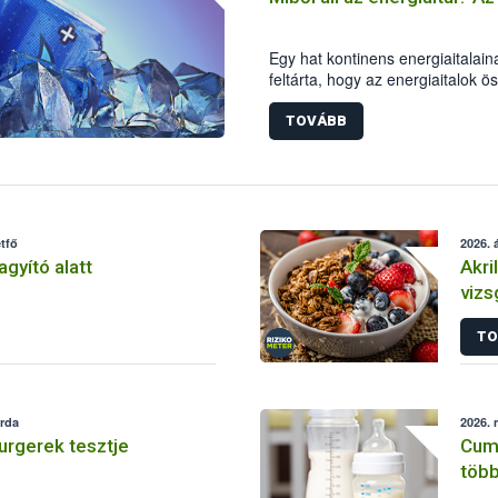
Egy hat kontinens energiaitalain
feltárta, hogy az energiaitalok ös
függően, hogy melyik földrészen
TOVÁBB
tfő
2026. á
agyító alatt
Akri
vizs
tart
TO
erda
2026. 
rgerek tesztje
Cumi
töb