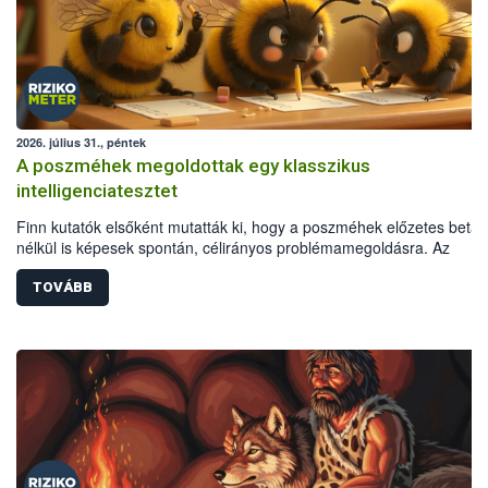
2026. július 31., péntek
A poszméhek megoldottak egy klasszikus
intelligenciatesztet
Finn kutatók elsőként mutatták ki, hogy a poszméhek előzetes betan
nélkül is képesek spontán, célirányos problémamegoldásra. Az
eredmények szerint ezeknek az apró rovaroknak az intelligenciája é
alkalmazkodóképessége fejlettebb lehet, mint azt korábban gondoltá
TOVÁBB