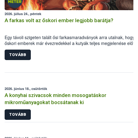
2026. július 24., péntek
A farkas volt az őskori ember legjobb barátja?
Egy távoli szigeten talált ősi farkasmaradványok arra utalnak, hogy 
őskori emberek már évezredekkel a kutyák teljes megjelenése előtt
tartották és gondozták a farkasokat.
TOVÁBB
2026. június 18., csütörtök
A konyhai szivacsok minden mosogatáskor
mikroműanyagokat bocsátanak ki
TOVÁBB