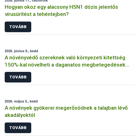
2026. június 11., csütörtök
Hogyan okoz egy alacsony H5N1 dózis jelentős
vírusürítést a tehéntejben?
TOVÁBB
2026. június 9., kedd
A növényvédő szereknek való környezeti kitettség
150%-kal növelheti a daganatos megbetegedések
kockázatát
TOVÁBB
2026. május 5., kedd
A növények gyökerei megerősödnek a talajban lévő
akadályoktól
TOVÁBB