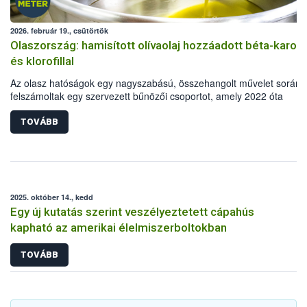
2026. február 19., csütörtök
Olaszország: hamisított olívaolaj hozzáadott béta-karoti
és klorofillal
Az olasz hatóságok egy nagyszabású, összehangolt művelet során
felszámoltak egy szervezett bűnözői csoportot, amely 2022 óta
foglalkozott hamis extra szűz olívaolaj előállításával és forgalmazásá
TOVÁBB
2025. október 14., kedd
Egy új kutatás szerint veszélyeztetett cápahús
kapható az amerikai élelmiszerboltokban
TOVÁBB