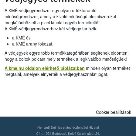
A KMÉ-védjegyrendszer egy olyan értékteremtő
minőségrendszer, amely a kiváló minőségű élelmiszereket
megkülönbözteti a piaci kínálat egyéb termékeitől.
A KMÉ-védjegyrendszerhez két védjegy tartozik:
a KMÉ és
a KMÉ arany fokozat.
A védjegyek egyre több termékkategóriában segítenek eldönteni,
hogy a boltok polcain mely termékek a legkiválóbb minőségűek!
A kme.hu oldalon elérhető táblázatban
minden olyan terméket
megtalál, amelyek elnyerték a védjegyhasználat jogát.
Cookie beállítások
Nemzeti Élelmiszerlánc-biztonsági Hivatal
Cím: 1024 Budapest, Keleti Károly utca. 24.