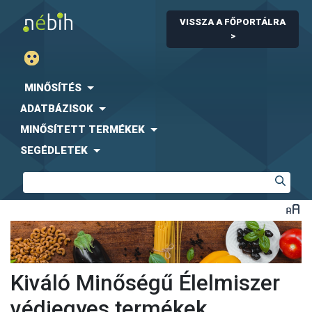
VISSZA A FŐPORTÁLRA
>
MINŐSÍTÉS
ADATBÁZISOK
MINŐSÍTETT TERMÉKEK
SEGÉDLETEK
Kiváló Minőségű Élelmiszer
védjegyes termékek