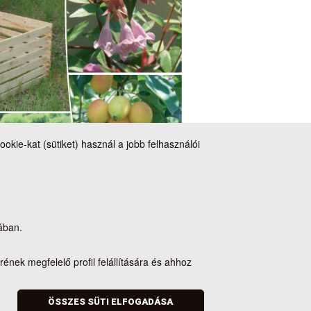
ie-kat (sütiket) használ a jobb felhasználói
ában.
Cookie beállítások
rének megfelelő profil felállítására és ahhoz
ÖSSZES SÜTI ELFOGADÁSA