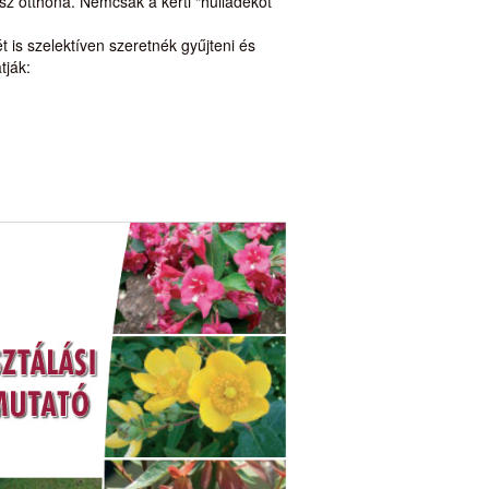
z otthona. Nemcsak a kerti “hulladékot”
ét is szelektíven szeretnék gyűjteni és
tják: