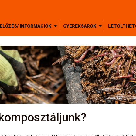
ELŐZÉS/ INFORMÁCIÓK
GYEREKSAROK
LETÖLTHET
 komposztáljunk?