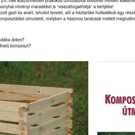
Zrt.-nek köszönhetően praktikus útmutatóval bővülhet minden kiskertés
 konyhai növényi maradékot is “visszaforgathatja” a kertjébe!
ott gazt és avart, lehullot levelet, sőt a háztartási hulladékuk egy rész
komposztálási útmutatót, melyben a hasznos tanácsok mellett megtudha
ládába dobni?
álható komposzt?