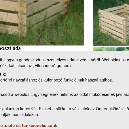
osztláda
, hogyan gondoskodunk személyes adatai védelméről. Weboldalunk cook
jük, kattintson az „Elfogadom” gombra.
tik
:
 történő navigáláshoz és különböző funkcióinak használatához.
nálod a weboldalt, így segítenek nekünk az oldal működésének javítás
Kapcsolat
oldalunkon keresztül. Ezeket a sütiket a vállalatok az Ön érdeklődési kö
Nemzeti Élelmiszerlánc-biztonsági Hivatal
hatják más oldalakon.
Cím: 1024 Budapest, Keleti Károly utca. 24.
Levelezési cím: 1525 Budapest. Pf. 30.
tosító és funkcionális sütik