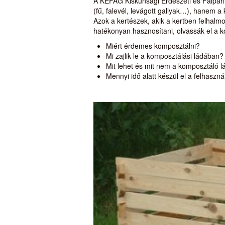
A KEFAG Kiskunsági Erdészeti és Faipari 
(fű, falevél, levágott gallyak…), hanem a
Azok a kertészek, akik a kertben felhalmoz
hatékonyan hasznosítani, olvassák el a 
Miért érdemes komposztálni?
Mi zajlik le a komposztálási ládában?
Mit lehet és mit nem a komposztáló 
Mennyi idő alatt készül el a felhaszn