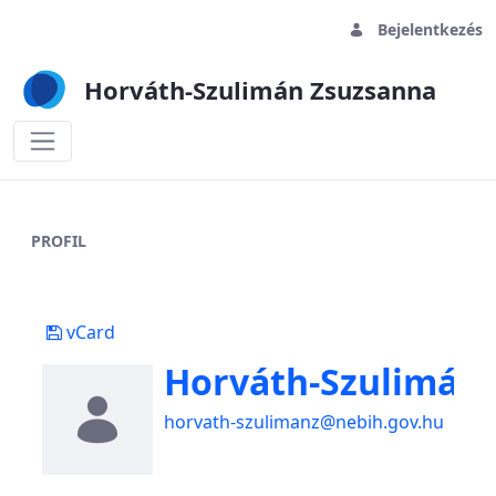
Bejelentkezés
Horváth-Szulimán Zsuzsanna
My Profile - Horváth-Szulimán Zsuzsan
PROFIL
vCard
Horváth-Szulimán
horvath-szulimanz@nebih.gov.hu