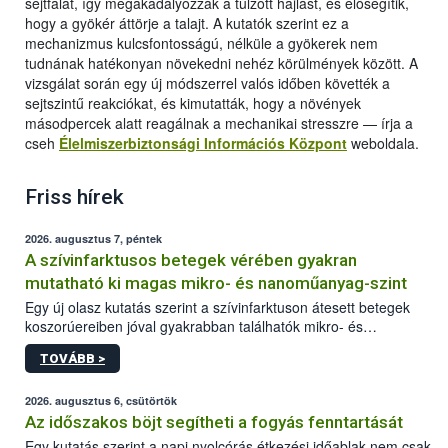
sejtfalat, így megakadályozzák a túlzott hajlást, és elősegítik,
hogy a gyökér áttörje a talajt. A kutatók szerint ez a
mechanizmus kulcsfontosságú, nélküle a gyökerek nem
tudnának hatékonyan növekedni nehéz körülmények között. A
vizsgálat során egy új módszerrel valós időben követték a
sejtszintű reakciókat, és kimutatták, hogy a növények
másodpercek alatt reagálnak a mechanikai stresszre — írja a
cseh
Élelmiszerbiztonsági Információs Központ
weboldala.
Friss hírek
2026. augusztus 7, péntek
A szívinfarktusos betegek vérében gyakran
mutatható ki magas mikro- és nanoműanyag-szint
Egy új olasz kutatás szerint a szívinfarktuson átesett betegek
koszorúereiben jóval gyakrabban találhatók mikro- és
nanoműanyag-részecskék, mint az egészséges személyeknél.
TOVÁBB >
2026. augusztus 6, csütörtök
Az időszakos böjt segítheti a fogyás fenntartását
Egy kutatás szerint a napi nyolcórás étkezési időablak nem csak