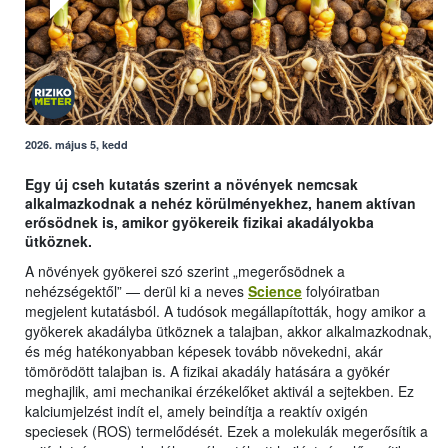
2026. május 5, kedd
Egy új cseh kutatás szerint a növények nemcsak
alkalmazkodnak a nehéz körülményekhez, hanem aktívan
erősödnek is, amikor gyökereik fizikai akadályokba
ütköznek.
A növények gyökerei szó szerint „megerősödnek a
nehézségektől” — derül ki a neves
Science
folyóiratban
megjelent kutatásból. A tudósok megállapították, hogy amikor a
gyökerek akadályba ütköznek a talajban, akkor alkalmazkodnak,
és még hatékonyabban képesek tovább növekedni, akár
tömörödött talajban is. A fizikai akadály hatására a gyökér
meghajlik, ami mechanikai érzékelőket aktivál a sejtekben. Ez
kalciumjelzést indít el, amely beindítja a reaktív oxigén
speciesek (ROS) termelődését. Ezek a molekulák megerősítik a