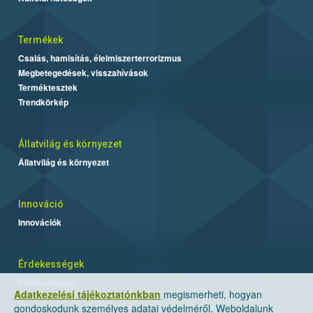
Termékek
Csalás, hamisítás, élelmiszerterrorizmus
Megbetegedések, visszahívások
Terméktesztek
Trendkörkép
Állatvilág és környezet
Állatvilág és környezet
Innováció
Innovációk
Érdekességek
Érdekességek
Adatkezelési tájékoztatónkban
megismerheti, hogyan
gondoskodunk személyes adatai védelméről. Weboldalunk