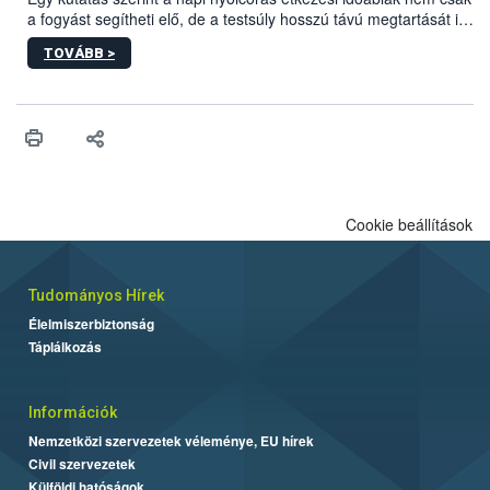
a fogyást segítheti elő, de a testsúly hosszú távú megtartását is
támogathatja túlsúlyos és elhízott felnőtteknél.
TOVÁBB >
Cookie beállítások
Tudományos Hírek
Élelmiszerbiztonság
Táplálkozás
Információk
Nemzetközi szervezetek véleménye, EU hírek
Civil szervezetek
Külföldi hatóságok